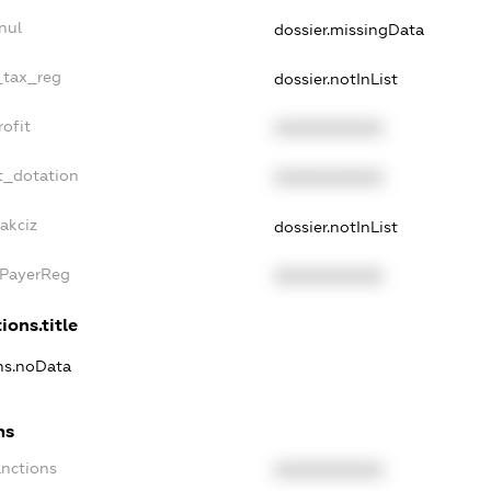
nul
dossier.missingData
_tax_reg
dossier.notInList
ofit
XXXXXXXXXX
t_dotation
XXXXXXXXXX
akciz
dossier.notInList
xPayerReg
XXXXXXXXXX
ions.title
ons.noData
ns
anctions
XXXXXXXXXX