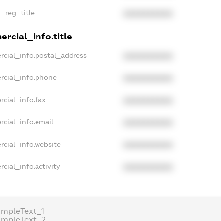
n_reg_title
XXXXXXXXXX
rcial_info.title
rcial_info.postal_address
XXXXXXXXXX
rcial_info.phone
XXXXXXXXXX
rcial_info.fax
XXXXXXXXXX
rcial_info.email
XXXXXXXXXX
rcial_info.website
XXXXXXXXXX
cial_info.activity
XXXXXXXXXX
ampleText_1
ampleText_2