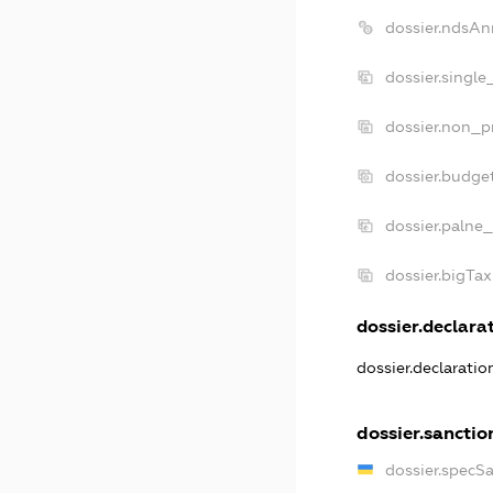
dossier.ndsAn
dossier.single
dossier.non_pr
dossier.budge
dossier.palne_
dossier.bigTa
dossier.declarat
dossier.declarati
dossier.sanctio
dossier.specS