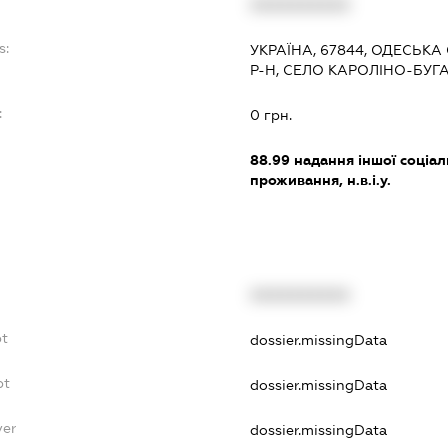
XXXXXXXXXX
s:
УКРАЇНА, 67844, ОДЕСЬКА
Р-Н, СЕЛО КАРОЛІНО-БУГА
:
0 грн.
88.99
надання іншої соціал
проживання, н.в.і.у.
XXXXXXXXXX
bt
dossier.missingData
bt
dossier.missingData
yer
dossier.missingData