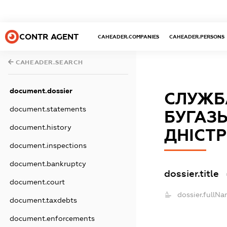
CONTR AGENT
CAHEADER.COMPANIES
CAHEADER.PERSONS
CAHEADER.SEARCH
document.dossier
СЛУЖБА
document.statements
БУГАЗЬ
document.history
ДНІСТ
document.inspections
document.bankruptcy
dossier.title
document.court
dossier.fullNa
document.taxdebts
document.enforcements