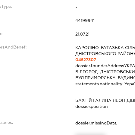
bType:
-
44199941
e:
21.07.21
ersAndBenef:
КАРОЛІНО-БУГАЗЬКА СІЛ
ДНІСТРОВСЬКОГО РАЙОНУ
04527307
dossier.founderAddress
УКРА
БІЛГОРОД-ДНІСТРОВСЬКИЙ
ВУЛ.ПРИМОРСЬКА, БУДИНО
statements.nationality:
Укра
БАХТІЙ ГАЛИНА ЛЕОНІДІ
dossier.position -
iaries:
dossier.missingData