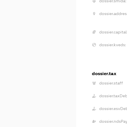
dossier.smida:
dossier.addres
dossier.capital
dossier.kveds:
dossier.tax
dossier.staff
dossier.taxDe
dossier.esvDe
dossier.ndsPa