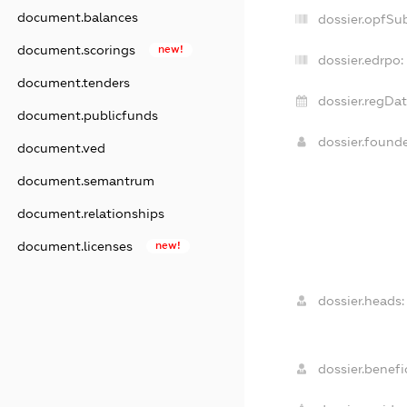
document.balances
dossier.opfSu
document.scorings
new!
dossier.edrpo:
document.tenders
dossier.regDat
document.publicfunds
dossier.found
document.ved
document.semantrum
document.relationships
document.licenses
new!
dossier.heads:
dossier.benefic