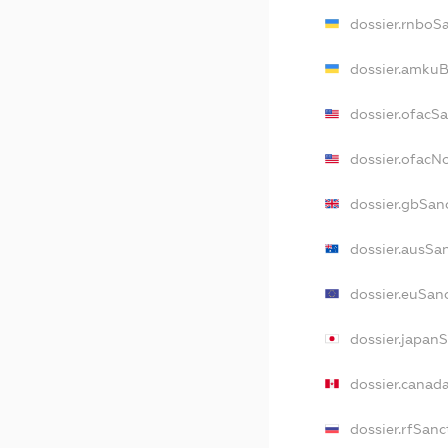
dossier.rnboS
dossier.amkuB
dossier.ofacS
dossier.ofac
dossier.gbSan
dossier.ausSa
dossier.euSan
dossier.japan
dossier.canad
dossier.rfSanc