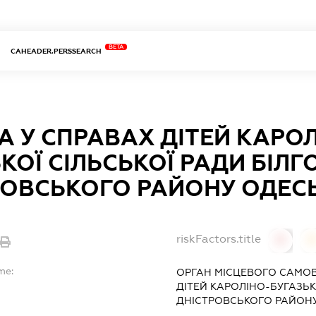
BETA
CAHEADER.PERSSEARCH
 У СПРАВАХ ДІТЕЙ КАРО
КОЇ СІЛЬСЬКОЇ РАДИ БІЛГ
РОВСЬКОГО РАЙОНУ ОДЕСЬ
riskFactors.title
0
0
me:
ОРГАН МІСЦЕВОГО САМОВ
ДІТЕЙ КАРОЛІНО-БУГАЗЬК
ДНІСТРОВСЬКОГО РАЙОНУ