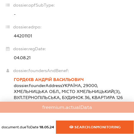
dossier.opfSubType:
-
dossier.edrpo:
44201101
dossier.regDate:
04.08.21
dossier.foundersAndBenef:
ГОРДЄЄВ АНДРІЙ ВАСИЛЬОВИЧ
dossier.founderAddress
УКРАЇНА, 29000,
ХМЕЛЬНИЦЬКА ОБЛ., МІСТО ХМЕЛЬНИЦЬКИЙ(З),
ВУЛ.ТЕРНОПІЛЬСЬКА, БУДИНОК 36, КВАРТИРА 126
statements.nationality:
Україна
freemium.actualData
Розмір внеску до статутного фонду (грн.):
1 000
(100
%)
document.dueToDate
18.05.24
SEARCH.ONMONITORING
dossier.heads: