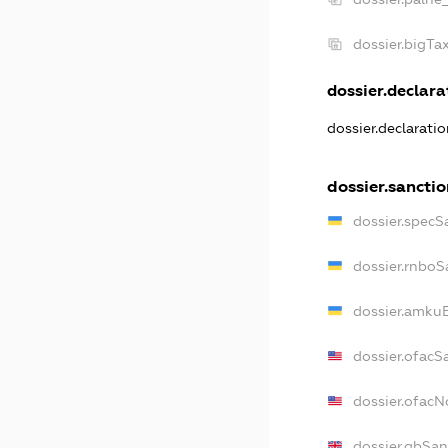
dossier.bigT
dossier.declarat
dossier.declarati
dossier.sancti
dossier.specS
dossier.rnboS
dossier.amkuB
dossier.ofacS
dossier.ofac
dossier.gbSan