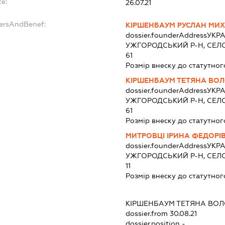
te:
26.07.21
dersAndBenef:
КІРШЕНБАУМ РУСЛАН МИ
dossier.founderAddress
УКРА
УЖГОРОДСЬКИЙ Р-Н, СЕЛО
61
Розмір внеску до статутног
КІРШЕНБАУМ ТЕТЯНА ВО
dossier.founderAddress
УКРА
УЖГОРОДСЬКИЙ Р-Н, СЕЛО
61
Розмір внеску до статутног
МИТРОВЦІ ІРИНА ФЕДОРІ
dossier.founderAddress
УКРА
УЖГОРОДСЬКИЙ Р-Н, СЕЛО
11
Розмір внеску до статутног
:
КІРШЕНБАУМ ТЕТЯНА ВО
dossier.from 30.08.21
dossier.position -