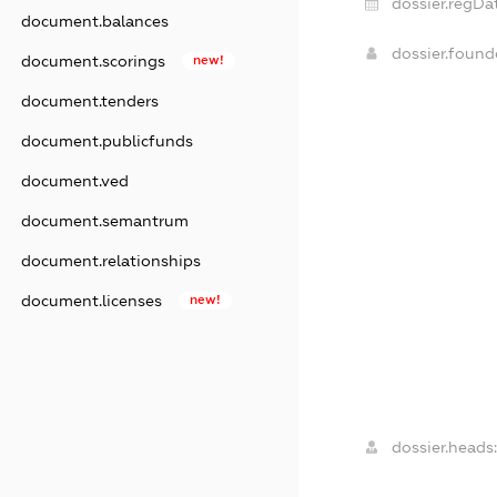
dossier.regDa
document.balances
dossier.foun
document.scorings
new!
document.tenders
document.publicfunds
document.ved
document.semantrum
document.relationships
document.licenses
new!
dossier.heads