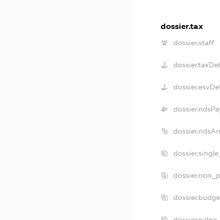
dossier.tax
dossier.staff
dossier.taxDe
dossier.esvDe
dossier.ndsPa
dossier.ndsA
dossier.singl
dossier.non_p
dossier.budg
dossier.palne