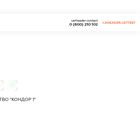
caHeader.contact
CAHEADER.GETTEST
0 (800) 210 102
0
0
ВО "КОНДОР 1"