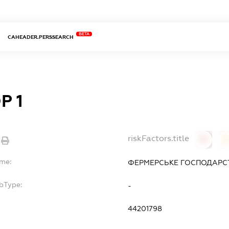
BETA
CAHEADER.PERSSEARCH
Р 1
riskFactors.title
0
ame:
ФЕРМЕРСЬКЕ ГОСПОДАРСТ
bType:
-
44201798