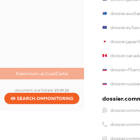
dossier.ausSa
dossier.euSan
dossier.japan
dossier.cana
dossier.rfSan
freemium.actualData
dossier.russia
document.dueToDate
25.01.22
dossier.comm
SEARCH.ONMONITORING
dossier.comme
dossier.comm
dossier.comme