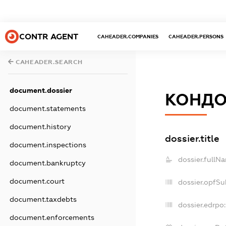
CONTR AGENT
CAHEADER.COMPANIES
CAHEADER.PERSONS
CAHEADER.SEARCH
document.dossier
КОНДО
document.statements
document.history
dossier.title
document.inspections
dossier.fullN
document.bankruptcy
document.court
dossier.opfSu
document.taxdebts
dossier.edrpo:
document.enforcements