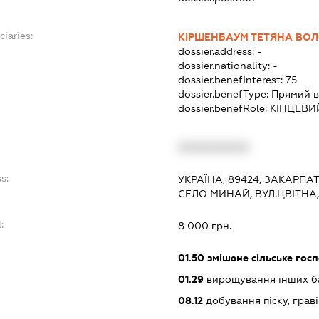
ciaries:
КІРШЕНБАУМ ТЕТЯНА ВО
dossier.address:
-
dossier.nationality:
-
dossier.benefInterest:
75
dossier.benefType:
Прямий в
dossier.benefRole:
КІНЦЕВИ
:
XXXXXXXXXX
s:
УКРАЇНА, 89424, ЗАКАРПА
СЕЛО МИНАЙ, ВУЛ.ЦВІТНА,
:
8 000 грн.
01.50
змішане сільське гос
01.29
вирощування інших ба
08.12
добування піску, граві