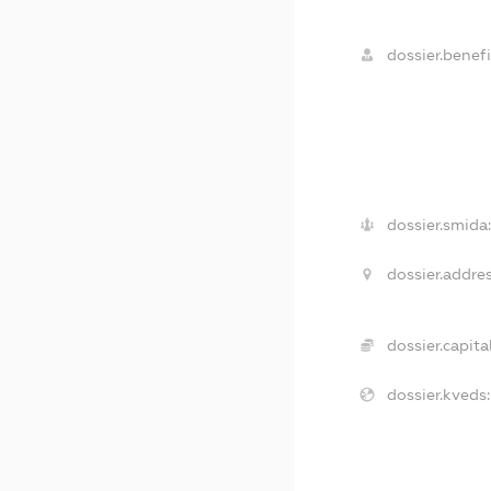
dossier.benefi
dossier.smida
dossier.addres
dossier.capital
dossier.kveds: