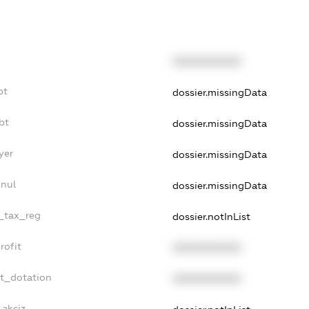
XXXXXXXXXX
bt
dossier.missingData
bt
dossier.missingData
yer
dossier.missingData
nnul
dossier.missingData
e_tax_reg
dossier.notInList
rofit
XXXXXXXXXX
et_dotation
XXXXXXXXXX
_akciz