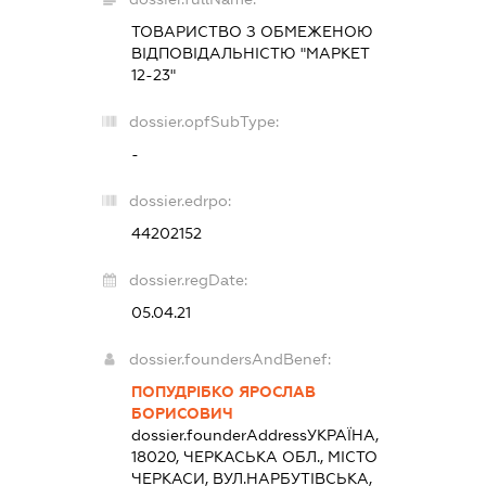
ТОВАРИСТВО З ОБМЕЖЕНОЮ
ВІДПОВІДАЛЬНІСТЮ "МАРКЕТ
12-23"
dossier.opfSubType:
-
dossier.edrpo:
44202152
dossier.regDate:
05.04.21
dossier.foundersAndBenef:
ПОПУДРІБКО ЯРОСЛАВ
БОРИСОВИЧ
dossier.founderAddress
УКРАЇНА,
18020, ЧЕРКАСЬКА ОБЛ., МІСТО
ЧЕРКАСИ, ВУЛ.НАРБУТІВСЬКА,