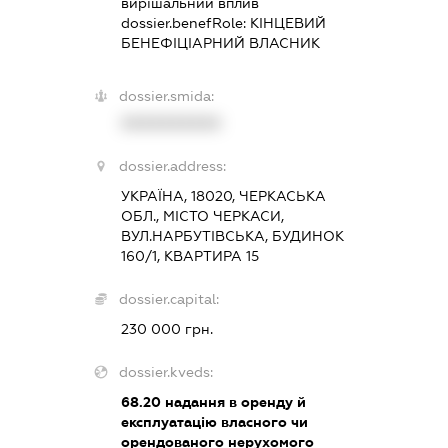
вирішальний вплив
dossier.benefRole:
КІНЦЕВИЙ
БЕНЕФІЦІАРНИЙ ВЛАСНИК
dossier.smida:
XXXXXXXXXX
dossier.address:
УКРАЇНА, 18020, ЧЕРКАСЬКА
ОБЛ., МІСТО ЧЕРКАСИ,
ВУЛ.НАРБУТІВСЬКА, БУДИНОК
160/1, КВАРТИРА 15
dossier.capital:
230 000 грн.
dossier.kveds:
68.20
надання в оренду й
експлуатацію власного чи
орендованого нерухомого