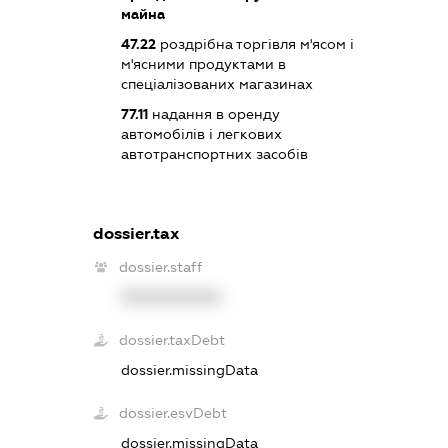
майна
47.22
роздрібна торгівля м'ясом і
м'ясними продуктами в
спеціалізованих магазинах
77.11
надання в оренду
автомобілів і легкових
автотранспортних засобів
dossier.tax
dossier.staff
XXXXXXXXXX
dossier.taxDebt
dossier.missingData
dossier.esvDebt
dossier.missingData