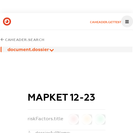
CAHEADER.GETTEST
CAHEADER.SEARCH
document.dossier
МАРКЕТ 12-23
riskFactors.title
0
0
0
dossier.fullName: