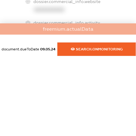
dossier.commercial_info.website
XXXXXXXXXX
dossier.commercial_info.activity
freemium.actualData
XXXXXXXXXX
document.dueToDate
09.05.24
SEARCH.ONMONITORING
freemium.exampleText_1
freemium.exampleText_2
freemium.anonymousPerSearch2
FREEMIUM.DETAILS
FREEMIUM.REGISTER