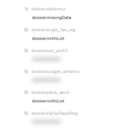
dossier.ndsAnnul
dossier.missingData
dossier.single_tax_reg
dossier.notInList
dossier.non_profit
XXXXXXXXXX
dossier.budget_dotation
XXXXXXXXXX
dossier.palne_akciz
dossier.notInList
dossier.bigTaxPayerReg
XXXXXXXXXX