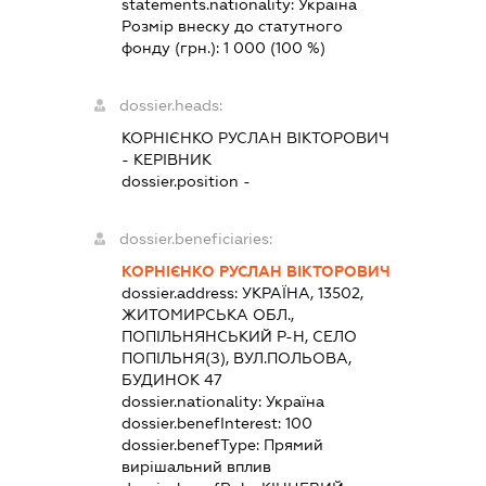
statements.nationality:
Україна
Розмір внеску до статутного
фонду (грн.):
1 000
(100 %)
dossier.heads:
КОРНІЄНКО РУСЛАН ВІКТОРОВИЧ
-
КЕРІВНИК
dossier.position -
dossier.beneficiaries:
КОРНІЄНКО РУСЛАН ВІКТОРОВИЧ
dossier.address:
УКРАЇНА, 13502,
ЖИТОМИРСЬКА ОБЛ.,
ПОПІЛЬНЯНСЬКИЙ Р-Н, СЕЛО
ПОПІЛЬНЯ(З), ВУЛ.ПОЛЬОВА,
БУДИНОК 47
dossier.nationality:
Україна
dossier.benefInterest:
100
dossier.benefType:
Прямий
вирішальний вплив