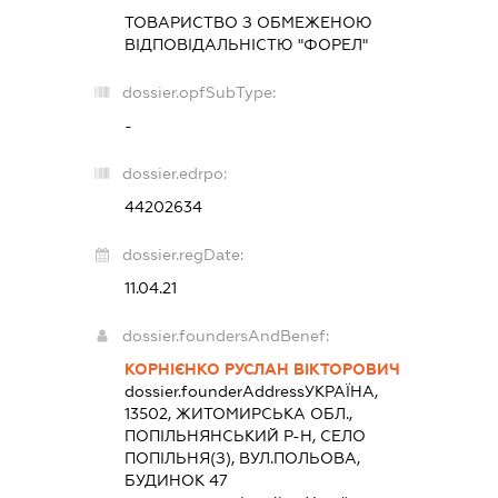
ТОВАРИСТВО З ОБМЕЖЕНОЮ
ВІДПОВІДАЛЬНІСТЮ "ФОРЕЛ"
dossier.opfSubType:
-
dossier.edrpo:
44202634
dossier.regDate:
11.04.21
dossier.foundersAndBenef:
КОРНІЄНКО РУСЛАН ВІКТОРОВИЧ
dossier.founderAddress
УКРАЇНА,
13502, ЖИТОМИРСЬКА ОБЛ.,
ПОПІЛЬНЯНСЬКИЙ Р-Н, СЕЛО
ПОПІЛЬНЯ(З), ВУЛ.ПОЛЬОВА,
БУДИНОК 47