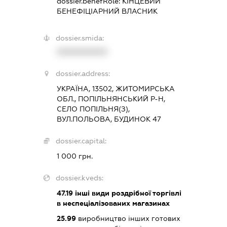
dossier.benefRole:
КІНЦЕВИЙ
БЕНЕФІЦІАРНИЙ ВЛАСНИК
dossier.smida:
XXXXXXXXXX
dossier.address:
УКРАЇНА, 13502, ЖИТОМИРСЬКА
ОБЛ., ПОПІЛЬНЯНСЬКИЙ Р-Н,
СЕЛО ПОПІЛЬНЯ(З),
ВУЛ.ПОЛЬОВА, БУДИНОК 47
dossier.capital:
1 000 грн.
dossier.kveds:
47.19
інші види роздрібної торгівлі
в неспеціалізованих магазинах
25.99
виробництво інших готових