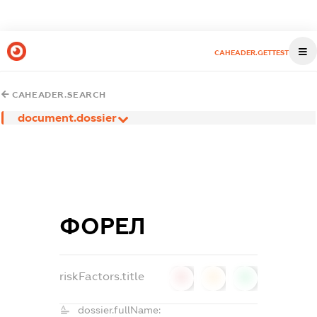
CAHEADER.GETTEST
CAHEADER.SEARCH
document.dossier
ФОРЕЛ
riskFactors.title
0
0
0
dossier.fullName: