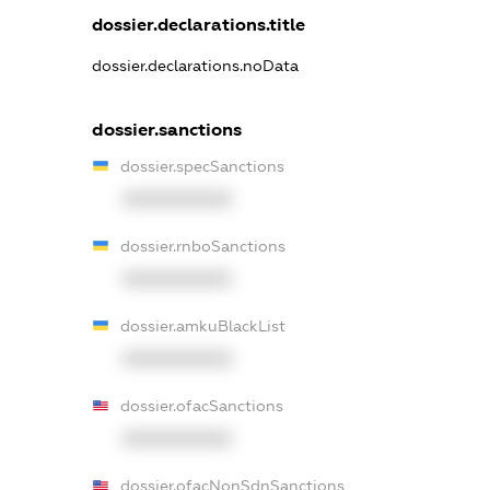
dossier.declarations.title
dossier.declarations.noData
dossier.sanctions
dossier.specSanctions
XXXXXXXXXX
dossier.rnboSanctions
XXXXXXXXXX
dossier.amkuBlackList
XXXXXXXXXX
dossier.ofacSanctions
XXXXXXXXXX
dossier.ofacNonSdnSanctions