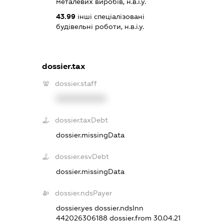
металевих виробів, н.в.і.у.
43.99
інші спеціалізовані
будівельні роботи, н.в.і.у.
dossier.tax
dossier.staff
XXXXXXXXXX
dossier.taxDebt
dossier.missingData
dossier.esvDebt
dossier.missingData
dossier.ndsPayer
dossier.yes
dossier.ndsInn
442026306188
dossier.from 30.04.21