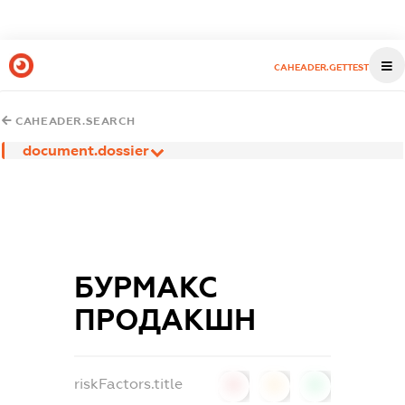
CAHEADER.GETTEST
CAHEADER.SEARCH
document.dossier
БУРМАКС
ПРОДАКШН
riskFactors.title
0
0
0