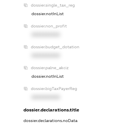
dossier.single_tax_reg
dossier.notInList
dossier.non_profit
XXXXXXXXXX
dossier.budget_dotation
XXXXXXXXXX
dossier.palne_akciz
dossier.notInList
dossier.bigTaxPayerReg
XXXXXXXXXX
dossier.declarations.title
dossier.declarations.noData