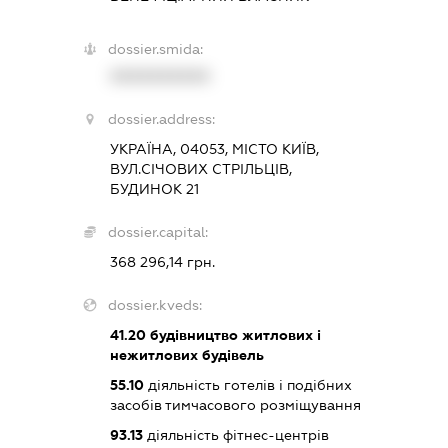
dossier.smida:
XXXXXXXXXX
dossier.address:
УКРАЇНА, 04053, МІСТО КИЇВ,
ВУЛ.СІЧОВИХ СТРІЛЬЦІВ,
БУДИНОК 21
dossier.capital:
368 296,14 грн.
dossier.kveds:
41.20
будівництво житлових і
нежитлових будівель
55.10
діяльність готелів і подібних
засобів тимчасового розміщування
93.13
діяльність фітнес-центрів