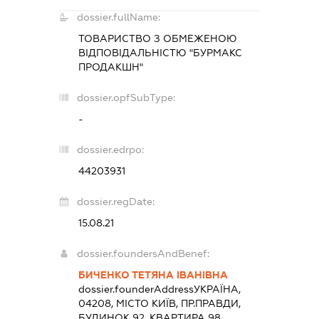
dossier.fullName:
ТОВАРИСТВО З ОБМЕЖЕНОЮ
ВІДПОВІДАЛЬНІСТЮ "БУРМАКС
ПРОДАКШН"
dossier.opfSubType:
-
dossier.edrpo:
44203931
dossier.regDate:
15.08.21
dossier.foundersAndBenef:
БИЧЕНКО ТЕТЯНА ІВАНІВНА
dossier.founderAddress
УКРАЇНА,
04208, МІСТО КИЇВ, ПР.ПРАВДИ,
БУДИНОК 92, КВАРТИРА 98