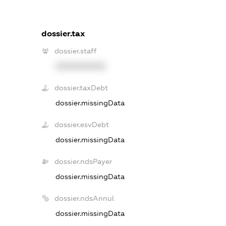
dossier.tax
dossier.staff
XXXXXXXXXX
dossier.taxDebt
dossier.missingData
dossier.esvDebt
dossier.missingData
dossier.ndsPayer
dossier.missingData
dossier.ndsAnnul
dossier.missingData