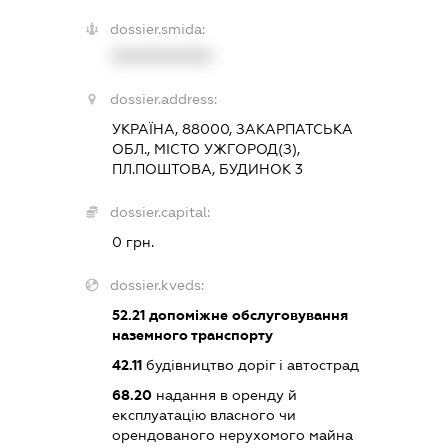
dossier.smida:
XXXXXXXXXX
dossier.address:
УКРАЇНА, 88000, ЗАКАРПАТСЬКА
ОБЛ., МІСТО УЖГОРОД(З),
ПЛ.ПОШТОВА, БУДИНОК 3
dossier.capital:
0 грн.
dossier.kveds:
52.21
допоміжне обслуговування
наземного транспорту
42.11
будівництво доріг і автострад
68.20
надання в оренду й
експлуатацію власного чи
орендованого нерухомого майна