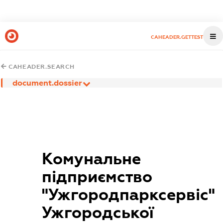
CAHEADER.GETTEST
CAHEADER.SEARCH
document.dossier
Комунальне
підприємство
"Ужгородпарксервіс"
Ужгородської