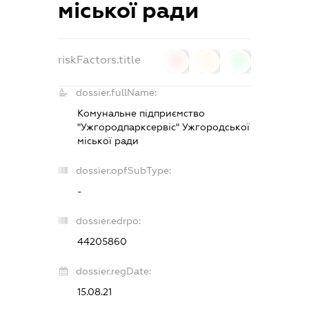
міської ради
riskFactors.title
0
0
0
dossier.fullName:
Комунальне підприємство
"Ужгородпарксервіс" Ужгородської
міської ради
dossier.opfSubType:
-
dossier.edrpo:
44205860
dossier.regDate:
15.08.21