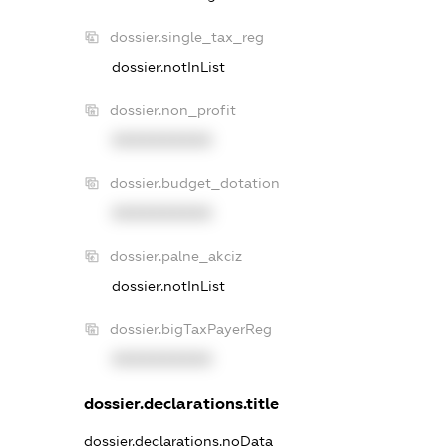
dossier.single_tax_reg
dossier.notInList
dossier.non_profit
XXXXXXXXXX
dossier.budget_dotation
XXXXXXXXXX
dossier.palne_akciz
dossier.notInList
dossier.bigTaxPayerReg
XXXXXXXXXX
dossier.declarations.title
dossier.declarations.noData