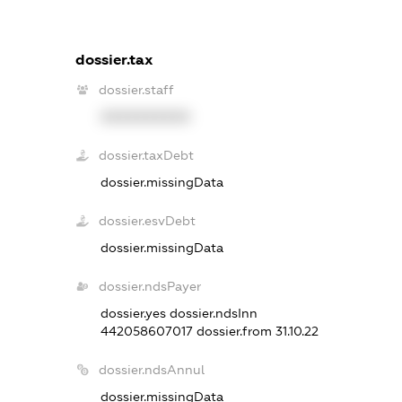
dossier.tax
dossier.staff
XXXXXXXXXX
dossier.taxDebt
dossier.missingData
dossier.esvDebt
dossier.missingData
dossier.ndsPayer
dossier.yes
dossier.ndsInn
442058607017
dossier.from 31.10.22
dossier.ndsAnnul
dossier.missingData