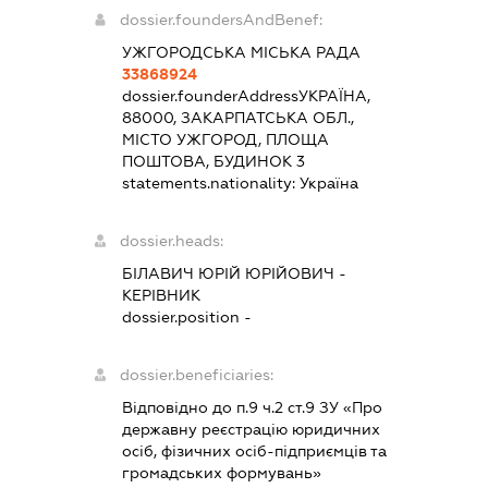
dossier.foundersAndBenef:
УЖГОРОДСЬКА МІСЬКА РАДА
33868924
dossier.founderAddress
УКРАЇНА,
88000, ЗАКАРПАТСЬКА ОБЛ.,
МІСТО УЖГОРОД, ПЛОЩА
ПОШТОВА, БУДИНОК 3
statements.nationality:
Україна
dossier.heads:
БІЛАВИЧ ЮРІЙ ЮРІЙОВИЧ
-
КЕРІВНИК
dossier.position -
dossier.beneficiaries:
Відповідно до п.9 ч.2 ст.9 ЗУ «Про
державну реєстрацію юридичних
осіб, фізичних осіб-підприємців та
громадських формувань»