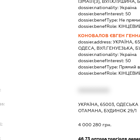
ІЗМАЇЛ(З), ВУЛ.КЛУШИНА,
dossier.nationality:
Україна
dossier.benefInterest:
50
dossier.benefType:
Не прями
dossier.benefRole:
КІНЦЕВИ
КОНОВАЛОВ ЄВГЕН ГЕНН
dossier.address:
УКРАЇНА, 6
ОДЕСА, ВУЛ.ГЕНУЕЗЬКА, Б
dossier.nationality:
Україна
dossier.benefInterest:
50
dossier.benefType:
Прямий в
dossier.benefRole:
КІНЦЕВИ
:
XXXXXXXXXX
ss:
УКРАЇНА, 65003, ОДЕСЬКА 
ОТАМАНА, БУДИНОК 29/1
l:
4 000 280 грн.
:
46.73
оптова торгівля дере