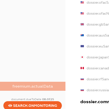
dossier.ofac
dossier.ofac
dossier.gbSa
dossier.ausS
dossier.euSa
dossier.japa
dossier.cana
dossier.rfSan
freemium.actualData
dossier.russi
document.dueToDate
08.07.25
dossier.comm
SEARCH.ONMONITORING