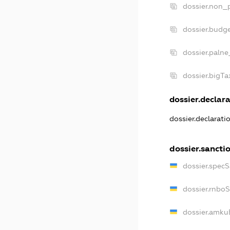
dossier.non_p
dossier.budg
dossier.palne
dossier.bigT
dossier.declara
dossier.declarat
dossier.sancti
dossier.spec
dossier.rnbo
dossier.amku