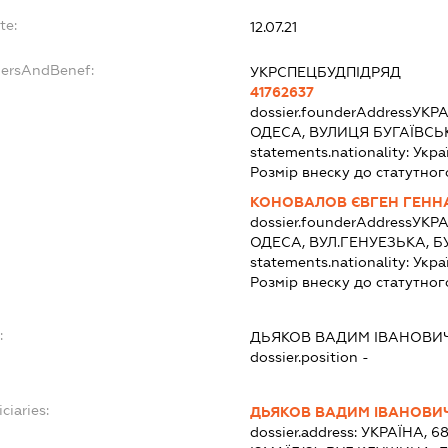
te:
12.07.21
dersAndBenef:
УКРСПЕЦБУДПІДРЯД
41762637
dossier.founderAddress
УКРА
ОДЕСА, ВУЛИЦЯ БУГАЇВСЬК
statements.nationality:
Укра
Розмір внеску до статутног
КОНОВАЛОВ ЄВГЕН ГЕНН
dossier.founderAddress
УКРА
ОДЕСА, ВУЛ.ГЕНУЕЗЬКА, Б
statements.nationality:
Укра
Розмір внеску до статутног
:
ДЬЯКОВ ВАДИМ ІВАНОВИ
dossier.position -
ciaries:
ДЬЯКОВ ВАДИМ ІВАНОВИ
dossier.address:
УКРАЇНА, 6