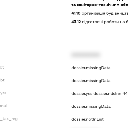
та санітарно-технічним о
41.10
організація будівницт
43.12
підготовчі роботи на 
XXXXXXXXXX
ebt
dossier.missingData
ebt
dossier.missingData
ayer
dossier.yes
dossier.ndsInn 4
nnul
dossier.missingData
e_tax_reg
dossier.notInList