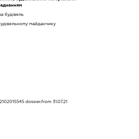
бладнанням
ва будівель
будівельному майданчику
42102015545
dossier.from 31.07.21