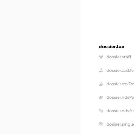
dossier.tax
dossier.staff
dossier.taxD
dossier.esvD
dossier.ndsP
dossier.ndsA
dossier.singl