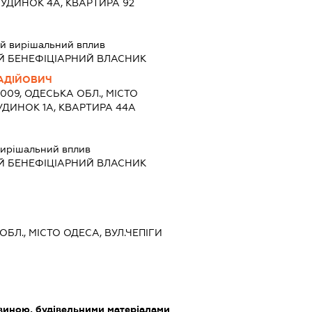
 БУДИНОК 4А, КВАРТИРА 92
й вирішальний вплив
Й БЕНЕФІЦІАРНИЙ ВЛАСНИК
АДІЙОВИЧ
5009, ОДЕСЬКА ОБЛ., МІСТО
УДИНОК 1А, КВАРТИРА 44А
ирішальний вплив
Й БЕНЕФІЦІАРНИЙ ВЛАСНИК
ОБЛ., МІСТО ОДЕСА, ВУЛ.ЧЕПІГИ
виною, будівельними матеріалами