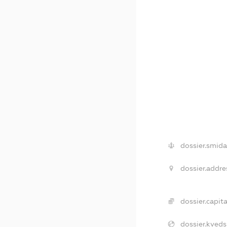
dossier.smida
dossier.addre
dossier.capita
dossier.kveds