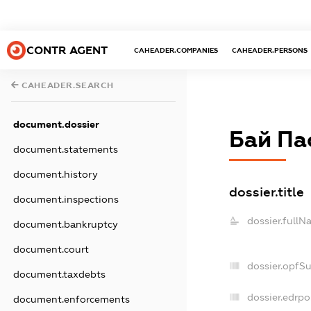
CONTR AGENT
CAHEADER.COMPANIES
CAHEADER.PERSONS
CAHEADER.SEARCH
document.dossier
Бай Пас
document.statements
document.history
dossier.title
document.inspections
dossier.fullN
document.bankruptcy
document.court
dossier.opfS
document.taxdebts
dossier.edrpo
document.enforcements