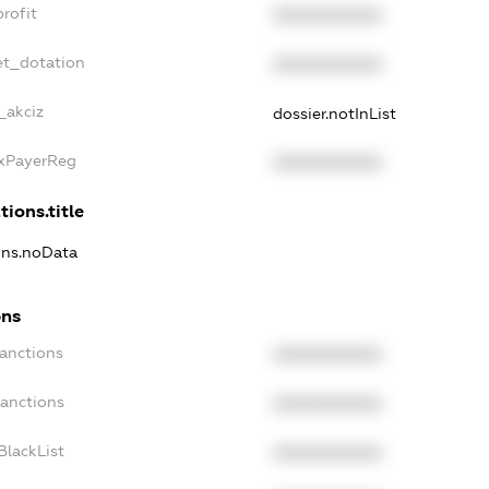
rofit
XXXXXXXXXX
et_dotation
XXXXXXXXXX
_akciz
dossier.notInList
axPayerReg
XXXXXXXXXX
tions.title
ions.noData
ons
Sanctions
XXXXXXXXXX
Sanctions
XXXXXXXXXX
BlackList
XXXXXXXXXX