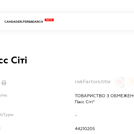
BETA
CAHEADER.PERSSEARCH
с Сіті
riskFactors.title
0
ame:
ТОВАРИСТВО З ОБМЕЖЕН
Пасс Сіті"
ubType:
-
:
44210205