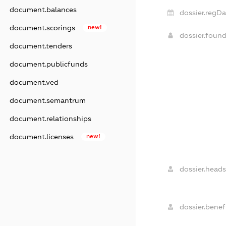
document.balances
dossier.regDa
document.scorings
new!
dossier.foun
document.tenders
document.publicfunds
document.ved
document.semantrum
document.relationships
document.licenses
new!
dossier.heads
dossier.benefi