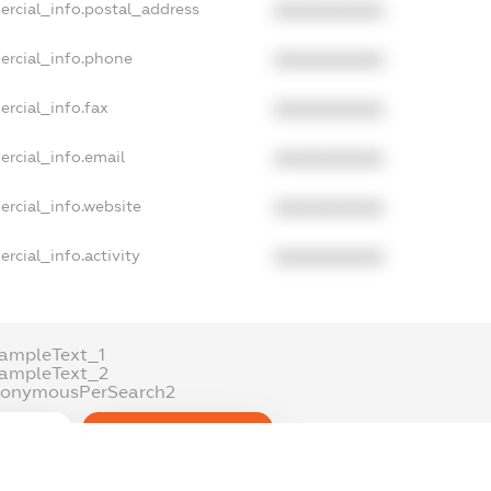
ercial_info.postal_address
XXXXXXXXXX
ercial_info.phone
XXXXXXXXXX
ercial_info.fax
XXXXXXXXXX
ercial_info.email
XXXXXXXXXX
ercial_info.website
XXXXXXXXXX
rcial_info.activity
XXXXXXXXXX
ampleText_1
xampleText_2
nonymousPerSearch2
DETAILS
FREEMIUM.REGISTER