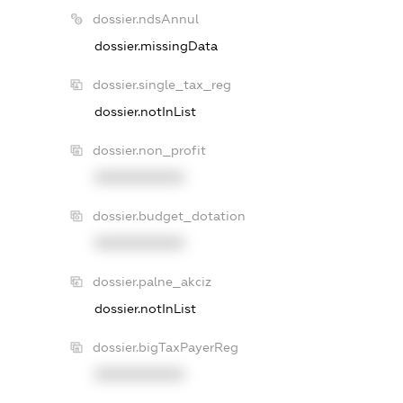
dossier.ndsAnnul
dossier.missingData
dossier.single_tax_reg
dossier.notInList
dossier.non_profit
XXXXXXXXXX
dossier.budget_dotation
XXXXXXXXXX
dossier.palne_akciz
dossier.notInList
dossier.bigTaxPayerReg
XXXXXXXXXX