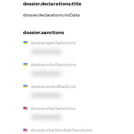
dossier.declarations.title
dossier.declarations.noData
dossier.sanctions
dossier.specSanctions
XXXXXXXXXX
dossier.rnboSanctions
XXXXXXXXXX
dossier.amkuBlackList
XXXXXXXXXX
dossier.ofacSanctions
XXXXXXXXXX
dossier.ofacNonSdnSanctions