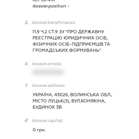
dossier.position -
dossier.beneficiaries:
П.9 Ч.2 СТ.9 ЗУ "ПРО ДЕРЖАВНУ
РЕЄСТРАЦІЮ ЮРИДИЧНИХ ОСІБ,
ФІЗИЧНИХ ОСІБ-ПІДПРИЄМЦІВ ТА
ГРОМАДСЬКИХ ФОРМУВАНЬ"
dossier.smida:
XXXXXXXXXX
dossier.address:
УКРАЇНА, 43026, ВОЛИНСЬКА ОБЛ.,
МІСТО ЛУЦЬК(З), ВУЛ.КОНЯКІНА,
БУДИНОК 3В
dossier.capital:
0 грн.