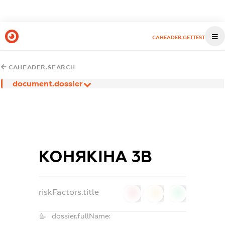
CAHEADER.GETTEST
CAHEADER.SEARCH
document.dossier
КОНЯКІНА 3В
riskFactors.title
0
0
0
dossier.fullName: