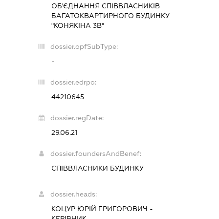
ОБ'ЄДНАННЯ СПІВВЛАСНИКІВ
БАГАТОКВАРТИРНОГО БУДИНКУ
"КОНЯКІНА 3В"
dossier.opfSubType:
-
dossier.edrpo:
44210645
dossier.regDate:
29.06.21
dossier.foundersAndBenef:
СПІВВЛАСНИКИ БУДИНКУ
dossier.heads:
КОЦУР ЮРІЙ ГРИГОРОВИЧ
-
КЕРІВНИК