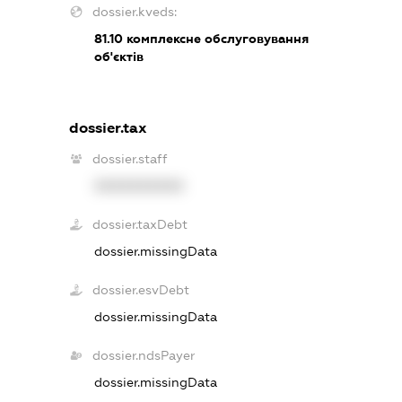
dossier.kveds:
81.10
комплексне обслуговування
об'єктів
dossier.tax
dossier.staff
XXXXXXXXXX
dossier.taxDebt
dossier.missingData
dossier.esvDebt
dossier.missingData
dossier.ndsPayer
dossier.missingData