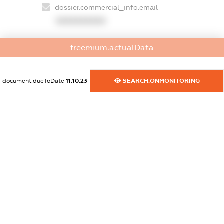
dossier.commercial_info.email
XXXXXXXXXX
dossier.commercial_info.website
freemium.actualData
XXXXXXXXXX
dossier.commercial_info.activity
document.dueToDate
11.10.23
SEARCH.ONMONITORING
XXXXXXXXXX
freemium.exampleText_1
freemium.exampleText_2
freemium.anonymousPerSearch2
FREEMIUM.DETAILS
FREEMIUM.REGISTER