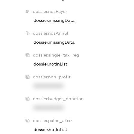
dossier.ndsPayer
dossier.missingData
dossier.ndsAnnul
dossier.missingData
dossier.single_tax_reg
dossier.notInList
dossier.non_profit
XXXXXXXXXX
dossier.budget_dotation
XXXXXXXXXX
dossier.palne_akciz
dossier.notInList