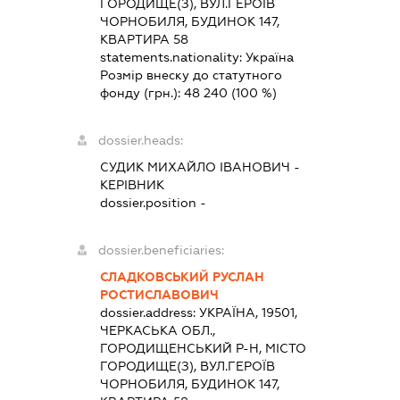
ГОРОДИЩЕ(З), ВУЛ.ГЕРОЇВ
ЧОРНОБИЛЯ, БУДИНОК 147,
КВАРТИРА 58
statements.nationality:
Україна
Розмір внеску до статутного
фонду (грн.):
48 240
(100 %)
dossier.heads:
СУДИК МИХАЙЛО ІВАНОВИЧ
-
КЕРІВНИК
dossier.position -
dossier.beneficiaries:
СЛАДКОВСЬКИЙ РУСЛАН
РОСТИСЛАВОВИЧ
dossier.address:
УКРАЇНА, 19501,
ЧЕРКАСЬКА ОБЛ.,
ГОРОДИЩЕНСЬКИЙ Р-Н, МІСТО
ГОРОДИЩЕ(З), ВУЛ.ГЕРОЇВ
ЧОРНОБИЛЯ, БУДИНОК 147,