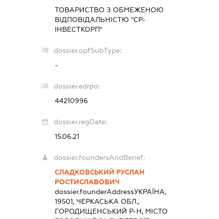
ТОВАРИСТВО З ОБМЕЖЕНОЮ
ВІДПОВІДАЛЬНІСТЮ "СР-
ІНВЕСТКОРП"
dossier.opfSubType:
-
dossier.edrpo:
44210996
dossier.regDate:
15.06.21
dossier.foundersAndBenef:
СЛАДКОВСЬКИЙ РУСЛАН
РОСТИСЛАВОВИЧ
dossier.founderAddress
УКРАЇНА,
19501, ЧЕРКАСЬКА ОБЛ.,
ГОРОДИЩЕНСЬКИЙ Р-Н, МІСТО