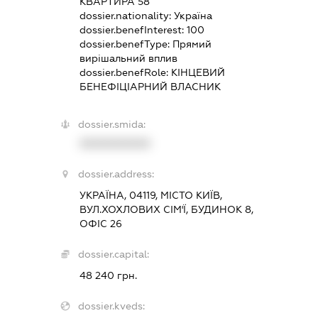
КВАРТИРА 58
dossier.nationality:
Україна
dossier.benefInterest:
100
dossier.benefType:
Прямий
вирішальний вплив
dossier.benefRole:
КІНЦЕВИЙ
БЕНЕФІЦІАРНИЙ ВЛАСНИК
dossier.smida:
XXXXXXXXXX
dossier.address:
УКРАЇНА, 04119, МІСТО КИЇВ,
ВУЛ.ХОХЛОВИХ СІМ'Ї, БУДИНОК 8,
ОФІС 26
dossier.capital:
48 240 грн.
dossier.kveds: