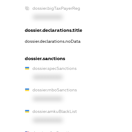
dossier.bigTaxPayerReg
XXXXXXXXXX
dossier.declarations.title
dossier.declarations.noData
dossier.sanctions
dossier.specSanctions
XXXXXXXXXX
dossier.rnboSanctions
XXXXXXXXXX
dossier.amkuBlackList
XXXXXXXXXX