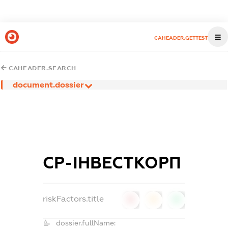
CAHEADER.GETTEST
CAHEADER.SEARCH
document.dossier
СР-ІНВЕСТКОРП
riskFactors.title
0
0
0
dossier.fullName: