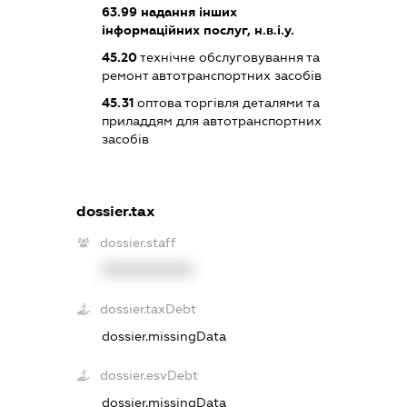
63.99
надання інших
інформаційних послуг, н.в.і.у.
45.20
технічне обслуговування та
ремонт автотранспортних засобів
45.31
оптова торгівля деталями та
приладдям для автотранспортних
засобів
dossier.tax
dossier.staff
XXXXXXXXXX
dossier.taxDebt
dossier.missingData
dossier.esvDebt
dossier.missingData