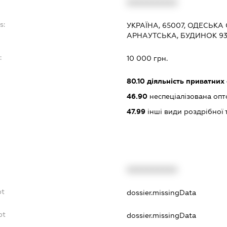
XXXXXXXXXX
s:
УКРАЇНА, 65007, ОДЕСЬКА 
АРНАУТСЬКА, БУДИНОК 9
:
10 000 грн.
80.10
діяльність приватних
46.90
неспеціалізована опт
47.99
інші види роздрібної 
XXXXXXXXXX
bt
dossier.missingData
bt
dossier.missingData