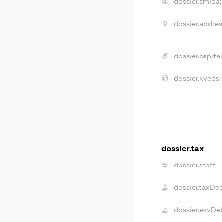
dossier.smida:
dossier.addres
dossier.capital
dossier.kveds:
dossier.tax
dossier.staff
dossier.taxDe
dossier.esvDe