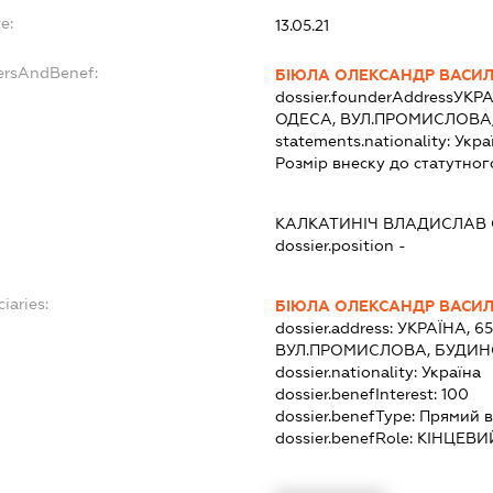
e:
13.05.21
dersAndBenef:
БІЮЛА ОЛЕКСАНДР ВАСИ
dossier.founderAddress
УКРА
ОДЕСА, ВУЛ.ПРОМИСЛОВА,
statements.nationality:
Укра
Розмір внеску до статутног
КАЛКАТИНІЧ ВЛАДИСЛАВ 
dossier.position -
iaries:
БІЮЛА ОЛЕКСАНДР ВАСИ
dossier.address:
УКРАЇНА, 6
ВУЛ.ПРОМИСЛОВА, БУДИНО
dossier.nationality:
Україна
dossier.benefInterest:
100
dossier.benefType:
Прямий в
dossier.benefRole:
КІНЦЕВИ