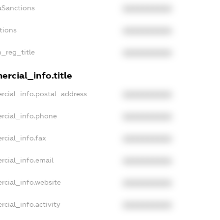
aSanctions
XXXXXXXXXX
tions
XXXXXXXXXX
n_reg_title
XXXXXXXXXX
rcial_info.title
rcial_info.postal_address
XXXXXXXXXX
rcial_info.phone
XXXXXXXXXX
rcial_info.fax
XXXXXXXXXX
rcial_info.email
XXXXXXXXXX
rcial_info.website
XXXXXXXXXX
cial_info.activity
XXXXXXXXXX