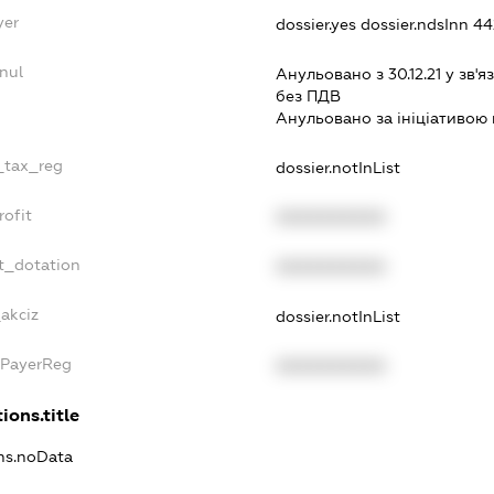
yer
dossier.yes
dossier.ndsInn 4
nul
Анульовано з 30.12.21 у зв'яз
без ПДВ
Анульовано за iнiцiативою 
e_tax_reg
dossier.notInList
rofit
XXXXXXXXXX
t_dotation
XXXXXXXXXX
_akciz
dossier.notInList
xPayerReg
XXXXXXXXXX
ions.title
ons.noData