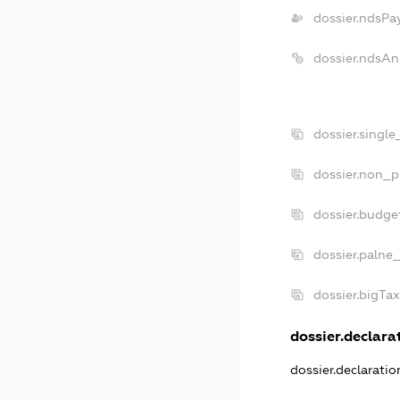
dossier.ndsPa
dossier.ndsAn
dossier.singl
dossier.non_p
dossier.budge
dossier.palne
dossier.bigTa
dossier.declarat
dossier.declarati