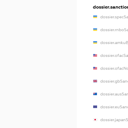
dossier.sanctio
dossier.specS
dossier.rnboS
dossier.amkuB
dossier.ofacS
dossier.ofac
dossier.gbSan
dossier.ausSa
dossier.euSan
dossier.japan