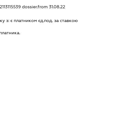
42113115539
dossier.from 31.08.22
ку з:
є платником єд.под. за ставкою
платника.