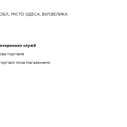
ОБЛ., МІСТО ОДЕСА, ВУЛ.ВЕЛИКА
3
 охоронних служб
ова торгівля
торгівлі поза магазинами