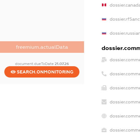
dossier.canad
dossier.rfSanc
dossier.russia
freemium.actualData
dossier.comme
dossier.comme
document.dueToDate
21.07.26
SEARCH.ONMONITORING
dossier.comme
dossier.comme
dossier.comme
dossier.comme
dossier.commer