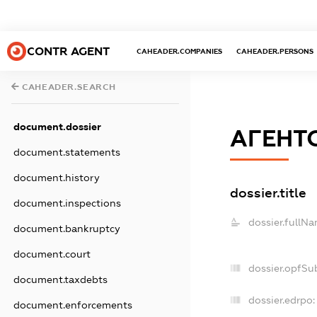
CONTR AGENT
CAHEADER.COMPANIES
CAHEADER.PERSONS
CAHEADER.SEARCH
document.dossier
АГЕНТ
document.statements
document.history
dossier.title
document.inspections
dossier.fullNa
document.bankruptcy
document.court
dossier.opfSu
document.taxdebts
dossier.edrpo:
document.enforcements