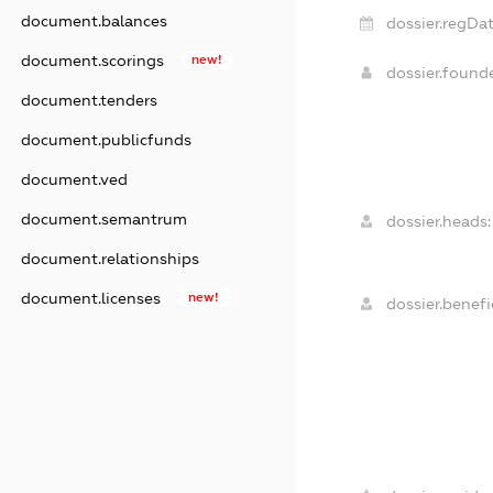
document.balances
dossier.regDat
document.scorings
new!
dossier.foun
document.tenders
document.publicfunds
document.ved
document.semantrum
dossier.heads:
document.relationships
document.licenses
new!
dossier.benefic