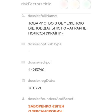
riskFactors.title
0
0
0
dossier.fullName:
ТОВАРИСТВО З ОБМЕЖЕНОЮ
ВІДПОВІДАЛЬНІСТЮ «АГРАРНЕ
ПОЛІССЯ УКРАЇНИ»
dossier.opfSubType:
-
dossier.edrpo:
44213740
dossier.regDate:
26.07.21
dossier.foundersAndBenef:
ЗАБОРЕНКО ЄВГЕН
ОЛЕКСАНДРОВИЧ