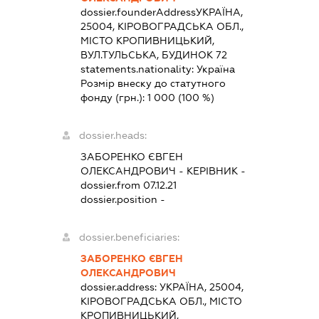
dossier.founderAddress
УКРАЇНА,
25004, КІРОВОГРАДСЬКА ОБЛ.,
МІСТО КРОПИВНИЦЬКИЙ,
ВУЛ.ТУЛЬСЬКА, БУДИНОК 72
statements.nationality:
Україна
Розмір внеску до статутного
фонду (грн.):
1 000
(100 %)
dossier.heads:
ЗАБОРЕНКО ЄВГЕН
ОЛЕКСАНДРОВИЧ
-
КЕРІВНИК
-
dossier.from 07.12.21
dossier.position -
dossier.beneficiaries:
ЗАБОРЕНКО ЄВГЕН
ОЛЕКСАНДРОВИЧ
dossier.address:
УКРАЇНА, 25004,
КІРОВОГРАДСЬКА ОБЛ., МІСТО
КРОПИВНИЦЬКИЙ,