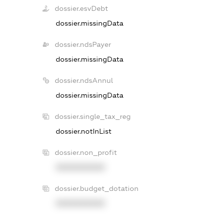
dossier.esvDebt
dossier.missingData
dossier.ndsPayer
dossier.missingData
dossier.ndsAnnul
dossier.missingData
dossier.single_tax_reg
dossier.notInList
dossier.non_profit
XXXXXXXXXX
dossier.budget_dotation
XXXXXXXXXX