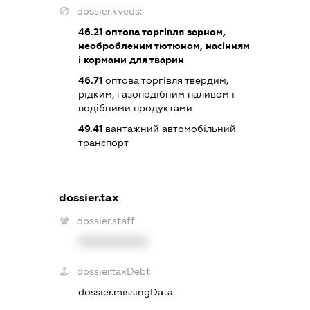
dossier.kveds:
46.21
оптова торгівля зерном,
необробленим тютюном, насінням
і кормами для тварин
46.71
оптова торгівля твердим,
рідким, газоподібним паливом і
подібними продуктами
49.41
вантажний автомобільний
транспорт
dossier.tax
dossier.staff
XXXXXXXXXX
dossier.taxDebt
dossier.missingData