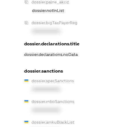
dossier.palne_akciz
dossier.notInList
dossier.bigTaxPayerReg
XXXXXXXXXX
dossier.declarations.title
dossier.declarations.noData
dossier.sanctions
dossier.specSanctions
XXXXXXXXXX
dossier.rnboSanctions
XXXXXXXXXX
dossier.amkuBlackList