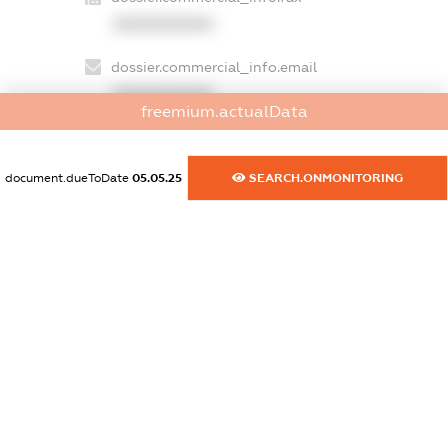
XXXXXXXXXX
dossier.commercial_info.email
XXXXXXXXXX
freemium.actualData
dossier.commercial_info.website
XXXXXXXXXX
document.dueToDate
05.05.25
SEARCH.ONMONITORING
dossier.commercial_info.activity
XXXXXXXXXX
freemium.exampleText_1
freemium.exampleText_2
freemium.anonymousPerSearch2
FREEMIUM.DETAILS
FREEMIUM.REGISTER