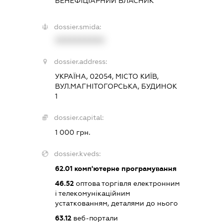
БЕНЕФІЦІАРНИЙ ВЛАСНИК
dossier.smida:
XXXXXXXXXX
dossier.address:
УКРАЇНА, 02054, МІСТО КИЇВ,
ВУЛ.МАГНІТОГОРСЬКА, БУДИНОК
1
dossier.capital:
1 000 грн.
dossier.kveds:
62.01
комп'ютерне програмування
46.52
оптова торгівля електронним
і телекомунікаційним
устаткованням, деталями до нього
63.12
веб-портали