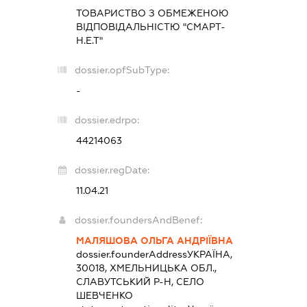
ТОВАРИСТВО З ОБМЕЖЕНОЮ
ВІДПОВІДАЛЬНІСТЮ "СМАРТ-
Н.Е.Т"
dossier.opfSubType:
-
dossier.edrpo:
44214063
dossier.regDate:
11.04.21
dossier.foundersAndBenef:
МАЛЯШОВА ОЛЬГА АНДРІЇВНА
dossier.founderAddress
УКРАЇНА,
30018, ХМЕЛЬНИЦЬКА ОБЛ.,
СЛАВУТСЬКИЙ Р-Н, СЕЛО
ШЕВЧЕНКО