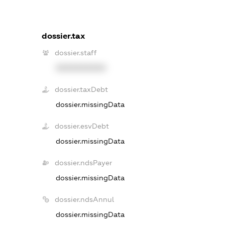
dossier.tax
dossier.staff
XXXXXXXXXX
dossier.taxDebt
dossier.missingData
dossier.esvDebt
dossier.missingData
dossier.ndsPayer
dossier.missingData
dossier.ndsAnnul
dossier.missingData