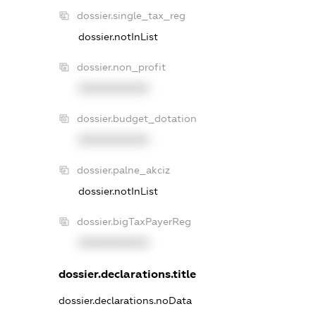
dossier.single_tax_reg
dossier.notInList
dossier.non_profit
XXXXXXXXXX
dossier.budget_dotation
XXXXXXXXXX
dossier.palne_akciz
dossier.notInList
dossier.bigTaxPayerReg
XXXXXXXXXX
dossier.declarations.title
dossier.declarations.noData