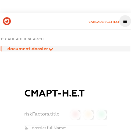
CAHEADER.GETTEST
CAHEADER.SEARCH
document.dossier
СМАРТ-Н.Е.Т
riskFactors.title
0
0
0
dossier.fullName: