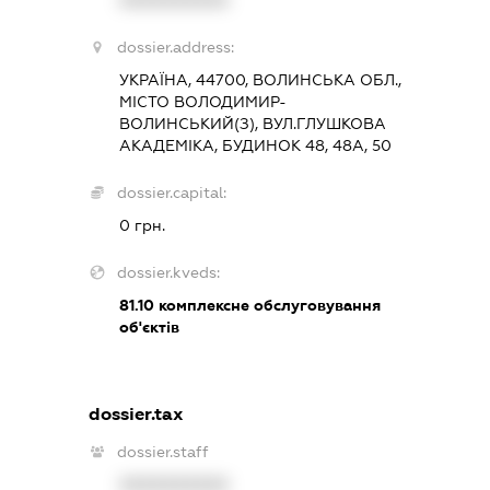
XXXXXXXXXX
dossier.address:
УКРАЇНА, 44700, ВОЛИНСЬКА ОБЛ.,
МІСТО ВОЛОДИМИР-
ВОЛИНСЬКИЙ(З), ВУЛ.ГЛУШКОВА
АКАДЕМІКА, БУДИНОК 48, 48А, 50
dossier.capital:
0 грн.
dossier.kveds:
81.10
комплексне обслуговування
об'єктів
dossier.tax
dossier.staff
XXXXXXXXXX