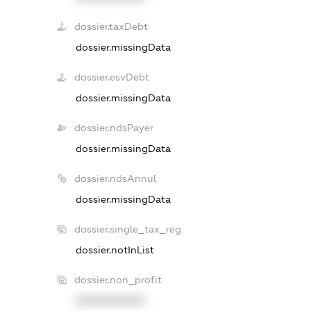
dossier.taxDebt
dossier.missingData
dossier.esvDebt
dossier.missingData
dossier.ndsPayer
dossier.missingData
dossier.ndsAnnul
dossier.missingData
dossier.single_tax_reg
dossier.notInList
dossier.non_profit
XXXXXXXXXX