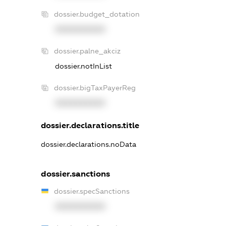
dossier.budget_dotation
XXXXXXXXXX
dossier.palne_akciz
dossier.notInList
dossier.bigTaxPayerReg
XXXXXXXXXX
dossier.declarations.title
dossier.declarations.noData
dossier.sanctions
dossier.specSanctions
XXXXXXXXXX