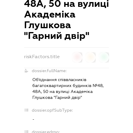
48А, 50 на вулиці
Академіка
Глушкова
"Гарний двір"
riskFactors.title
0
0
0
dossier.fullName:
Об'єднання співвласників
багатоквартирних будинків №48,
48А, 50 на вулиці Академіка
Глушкова "Гарний двір"
dossier.opfSubType:
-
dossier.edrpo: