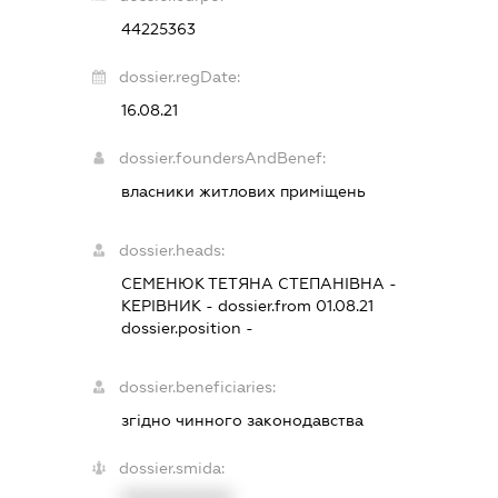
44225363
dossier.regDate:
16.08.21
dossier.foundersAndBenef:
власники житлових приміщень
dossier.heads:
СЕМЕНЮК ТЕТЯНА СТЕПАНІВНА
-
КЕРІВНИК
- dossier.from 01.08.21
dossier.position -
dossier.beneficiaries:
згідно чинного законодавства
dossier.smida: