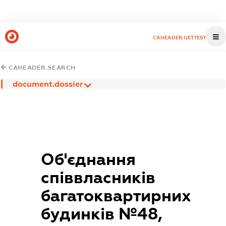
CAHEADER.GETTEST
CAHEADER.SEARCH
document.dossier
Об'єднання
співвласників
багатоквартирних
будинків №48,