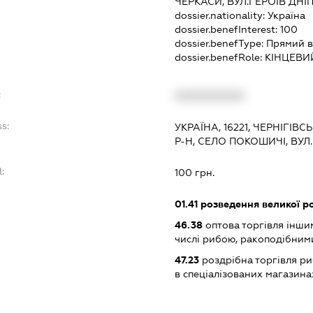
ЧЕРКАСИ, ВУЛ.ГЕРОЇВ ДНІ
dossier.nationality:
Україна
dossier.benefInterest:
100
dossier.benefType:
Прямий в
dossier.benefRole:
КІНЦЕВИ
:
XXXXXXXXXX
s:
УКРАЇНА, 16221, ЧЕРНІГІ
Р-Н, СЕЛО ПОКОШИЧІ, ВУ
:
100 грн.
01.41
розведення великої ро
46.38
оптова торгівля інши
числі рибою, ракоподібним
47.23
роздрібна торгівля р
в спеціалізованих магазина