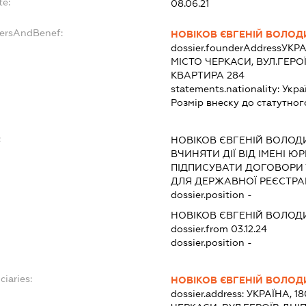
te:
08.06.21
dersAndBenef:
НОВІКОВ ЄВГЕНІЙ ВОЛО
dossier.founderAddress
УКРА
МІСТО ЧЕРКАСИ, ВУЛ.ГЕРОЇ
КВАРТИРА 284
statements.nationality:
Укра
Розмір внеску до статутног
:
НОВІКОВ ЄВГЕНІЙ ВОЛО
ВЧИНЯТИ ДІЇ ВІД ІМЕНІ Ю
ПІДПИСУВАТИ ДОГОВОРИ
ДЛЯ ДЕРЖАВНОЇ РЕЄСТРАЦ
dossier.position -
НОВІКОВ ЄВГЕНІЙ ВОЛО
dossier.from 03.12.24
dossier.position -
ciaries:
НОВІКОВ ЄВГЕНІЙ ВОЛО
dossier.address:
УКРАЇНА, 1