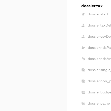
dossier.tax
dossier.staff
dossier.taxDe
dossier.esvDe
dossier.ndsPa
dossier.ndsA
dossier.singl
dossier.non_p
dossier.budg
dossier.palne