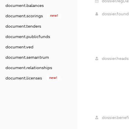
dossier.regDa
document.balances
dossier.foun
document.scorings
new!
document.tenders
document.publicfunds
document.ved
document.semantrum
dossier.heads
document.relationships
document.licenses
new!
dossier.benefi