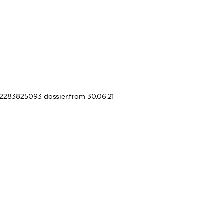
442283825093
dossier.from 30.06.21