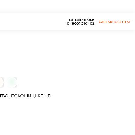
caHeader.contact
CAHEADER.GETTEST
0 (800) 210 102
0
0
ТВО "ПОКОШИЦЬКЕ НП"