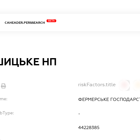
BETA
CAHEADER.PERSSEARCH
ИЦЬКЕ НП
riskFactors.title
0
ame:
ФЕРМЕРСЬКЕ ГОСПОДАРС
ubType:
-
44228385