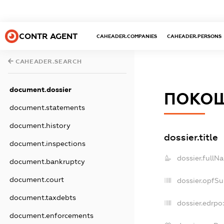
CONTR AGENT
CAHEADER.COMPANIES
CAHEADER.PERSONS
CAHEADER.SEARCH
document.dossier
ПОКОШ
document.statements
document.history
dossier.title
document.inspections
dossier.fullN
document.bankruptcy
document.court
dossier.opfS
document.taxdebts
dossier.edrpo:
document.enforcements