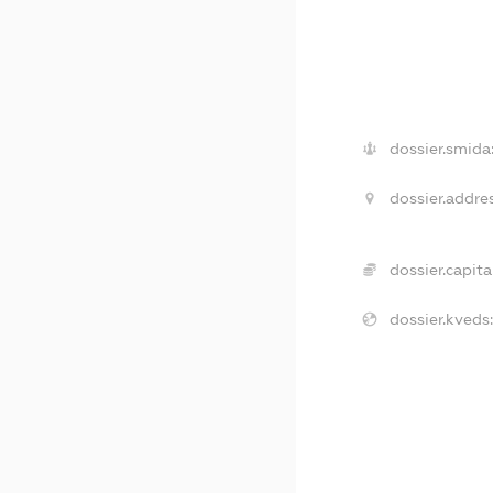
dossier.smida
dossier.addres
dossier.capital
dossier.kveds: