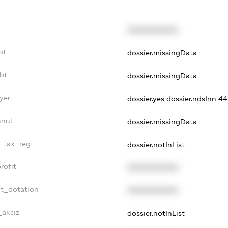
XXXXXXXXXX
bt
dossier.missingData
bt
dossier.missingData
yer
dossier.yes
dossier.ndsInn 
nnul
dossier.missingData
e_tax_reg
dossier.notInList
rofit
XXXXXXXXXX
et_dotation
XXXXXXXXXX
_akciz
dossier.notInList