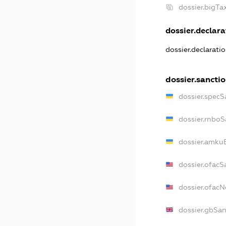
dossier.bigT
dossier.declarat
dossier.declarati
dossier.sancti
dossier.specS
dossier.rnboS
dossier.amkuB
dossier.ofacS
dossier.ofac
dossier.gbSan