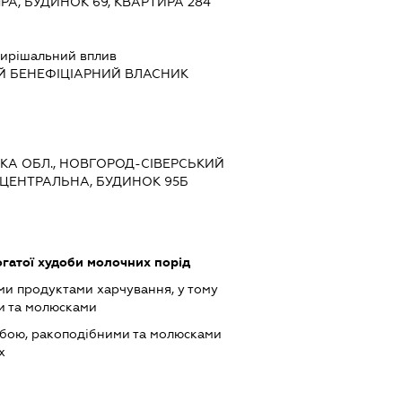
ПРА, БУДИНОК 69, КВАРТИРА 284
ирішальний вплив
Й БЕНЕФІЦІАРНИЙ ВЛАСНИК
ВСЬКА ОБЛ., НОВГОРОД-СІВЕРСЬКИЙ
Л.ЦЕНТРАЛЬНА, БУДИНОК 95Б
гатої худоби молочних порід
ми продуктами харчування, у тому
и та молюсками
ибою, ракоподібними та молюсками
х