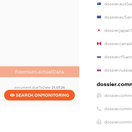
dossier.ausSa
dossier.euSan
dossier.japan
dossier.cana
dossier.rfSan
dossier.russia
freemium.actualData
dossier.comm
document.dueToDate
21.07.26
SEARCH.ONMONITORING
dossier.comme
dossier.comm
dossier.comme