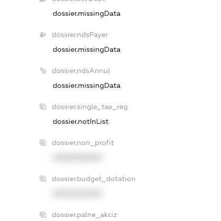
dossier.missingData
dossier.ndsPayer
dossier.missingData
dossier.ndsAnnul
dossier.missingData
dossier.single_tax_reg
dossier.notInList
dossier.non_profit
XXXXXXXXXX
dossier.budget_dotation
XXXXXXXXXX
dossier.palne_akciz