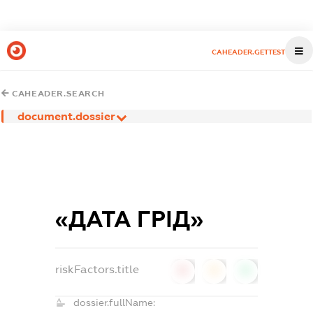
CAHEADER.GETTEST
CAHEADER.SEARCH
document.dossier
«ДАТА ГРІД»
riskFactors.title
0
0
0
dossier.fullName: