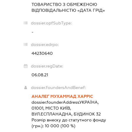
ТОВАРИСТВО З ОБМЕЖЕНОЮ
ВІДПОВІДАЛЬНІСТЮ «ДАТА ГРІД»
dossier.opfSubType:
-
dossier.edrpo:
44230640
dossier.regDate:
06.08.21
dossier.foundersAndBenef:
АНАЛЕГ МУХАММАД ХАРРІС
dossier.founderAddress
УКРАЇНА,
01001, МІСТО КИЇВ,
ВУЛ.ЕСПЛАНАДНА, БУДИНОК 32
Розмір внеску до статутного фонду
(грн.):
10 000
(100 %)