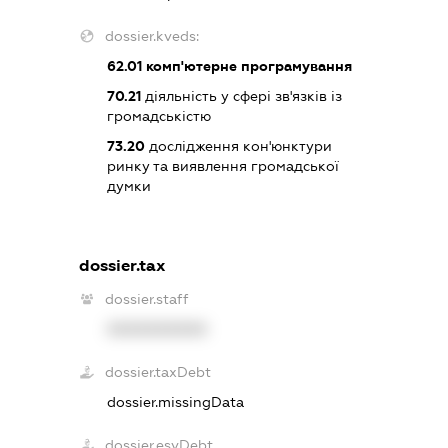
dossier.kveds:
62.01
комп'ютерне програмування
70.21
діяльність у сфері зв'язків із
громадськістю
73.20
дослідження кон'юнктури
ринку та виявлення громадської
думки
dossier.tax
dossier.staff
XXXXXXXXXX
dossier.taxDebt
dossier.missingData
dossier.esvDebt