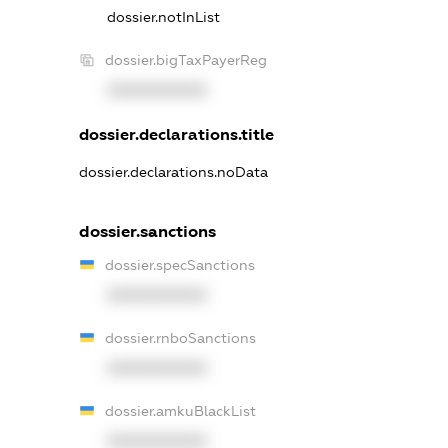
dossier.notInList
dossier.bigTaxPayerReg
XXXXXXXXXX
dossier.declarations.title
dossier.declarations.noData
dossier.sanctions
dossier.specSanctions
XXXXXXXXXX
dossier.rnboSanctions
XXXXXXXXXX
dossier.amkuBlackList
XXXXXXXXXX