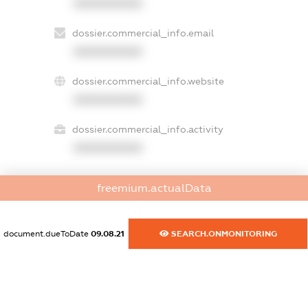
XXXXXXXXXX
dossier.commercial_info.email
XXXXXXXXXX
dossier.commercial_info.website
XXXXXXXXXX
dossier.commercial_info.activity
XXXXXXXXXX
freemium.actualData
freemium.exampleText_1
freemium.exampleText_2
freemium.anonymousPerSearch2
document.dueToDate
09.08.21
SEARCH.ONMONITORING
FREEMIUM.DETAILS
FREEMIUM.REGISTER