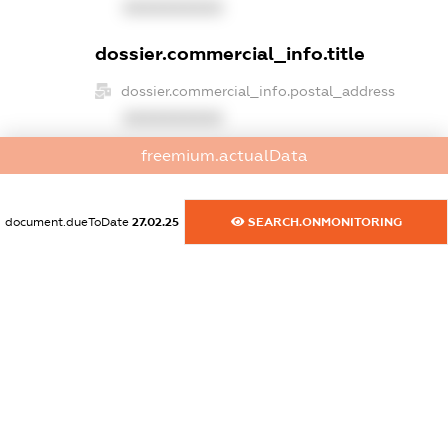
XXXXXXXXXX
dossier.commercial_info.title
dossier.commercial_info.postal_address
XXXXXXXXXX
freemium.actualData
dossier.commercial_info.phone
XXXXXXXXXX
document.dueToDate
27.02.25
SEARCH.ONMONITORING
dossier.commercial_info.fax
XXXXXXXXXX
dossier.commercial_info.email
XXXXXXXXXX
dossier.commercial_info.website
XXXXXXXXXX
dossier.commercial_info.activity