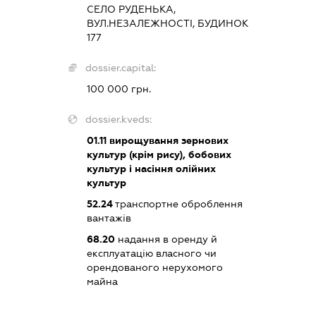
СЕЛО РУДЕНЬКА,
ВУЛ.НЕЗАЛЕЖНОСТІ, БУДИНОК
177
dossier.capital:
100 000 грн.
dossier.kveds:
01.11
вирощування зернових
культур (крім рису), бобових
культур і насіння олійних
культур
52.24
транспортне оброблення
вантажів
68.20
надання в оренду й
експлуатацію власного чи
орендованого нерухомого
майна