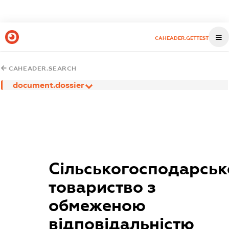
CAHEADER.GETTEST
CAHEADER.SEARCH
document.dossier
Сільськогосподарськ
товариство з
обмеженою
відповідальністю