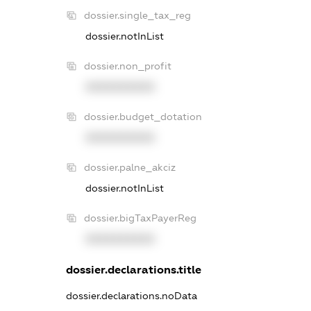
dossier.single_tax_reg
dossier.notInList
dossier.non_profit
XXXXXXXXXX
dossier.budget_dotation
XXXXXXXXXX
dossier.palne_akciz
dossier.notInList
dossier.bigTaxPayerReg
XXXXXXXXXX
dossier.declarations.title
dossier.declarations.noData