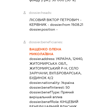
фонду (грн.):
50 000
(50 %)
dossier.heads:
ЛІСОВИЙ ВІКТОР ПЕТРОВИЧ
-
КЕРІВНИК
- dossier.from 19.08.21
dossier.position -
dossier.beneficiaries:
ВАЩЕНКО ОЛЕНА
МИКОЛАЇВНА
dossier.address:
УКРАЇНА, 12440,
ЖИТОМИРСЬКА ОБЛ.,
ЖИТОМИРСЬКИЙ Р-Н, СЕЛО
ЗАРІЧАНИ, ВУЛ.БРОВАРСЬКА,
БУДИНОК 4/2
dossier.nationality:
Україна
dossier.benefInterest:
50
dossier.benefType:
Прямий
вирішальний вплив
dossier.benefRole:
КІНЦЕВИЙ
БЕНЕФІЦІАРНИЙ ВЛАСНИК