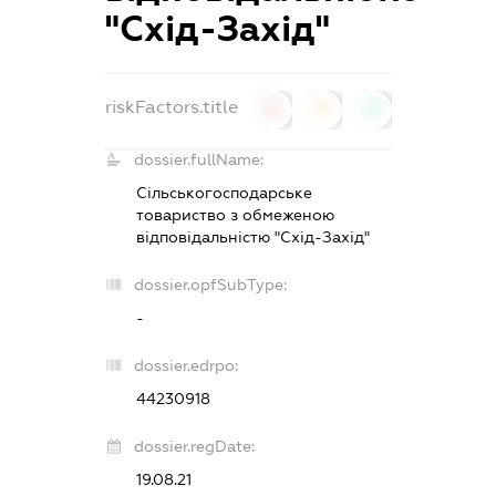
"Схід-Захід"
riskFactors.title
0
0
0
dossier.fullName:
Сільськогосподарське
товариство з обмеженою
відповідальністю "Схід-Захід"
dossier.opfSubType:
-
dossier.edrpo:
44230918
dossier.regDate:
19.08.21