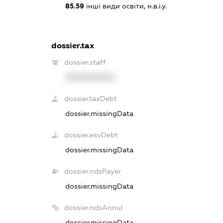
85.59
інші види освіти, н.в.і.у.
dossier.tax
dossier.staff
XXXXXXXXXX
dossier.taxDebt
dossier.missingData
dossier.esvDebt
dossier.missingData
dossier.ndsPayer
dossier.missingData
dossier.ndsAnnul
dossier.missingData