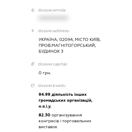
dossier.smida:
XXXXXXXXXX
dossier.address:
УКРАЇНА, 02094, МІСТО КИЇВ,
ПРОВ.МАГНІТОГОРСЬКИЙ,
БУДИНОК 3
dossier.capital:
0 грн.
dossier.kveds:
94.99
діяльність інших
громадських організацій,
н.в.і.у.
82.30
організування
конгресів і торговельних
виставок