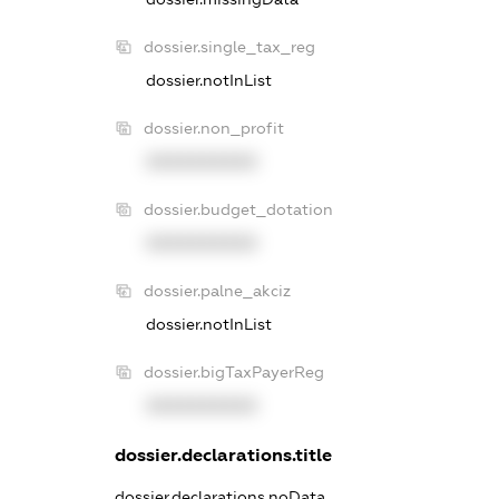
dossier.single_tax_reg
dossier.notInList
dossier.non_profit
XXXXXXXXXX
dossier.budget_dotation
XXXXXXXXXX
dossier.palne_akciz
dossier.notInList
dossier.bigTaxPayerReg
XXXXXXXXXX
dossier.declarations.title
dossier.declarations.noData