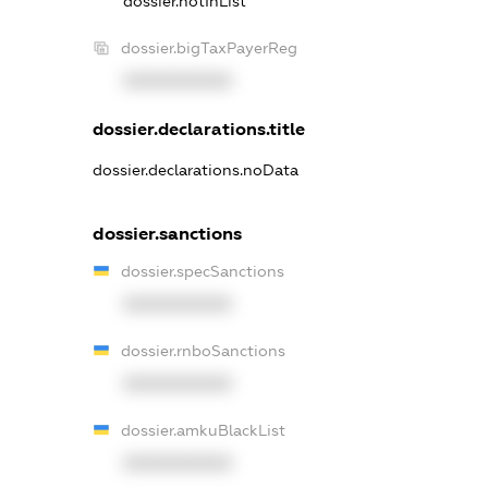
dossier.notInList
dossier.bigTaxPayerReg
XXXXXXXXXX
dossier.declarations.title
dossier.declarations.noData
dossier.sanctions
dossier.specSanctions
XXXXXXXXXX
dossier.rnboSanctions
XXXXXXXXXX
dossier.amkuBlackList
XXXXXXXXXX