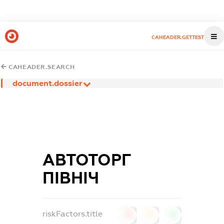
CAHEADER.GETTEST
CAHEADER.SEARCH
document.dossier
АВТОТОРГ
ПІВНІЧ
riskFactors.title
0
0
0