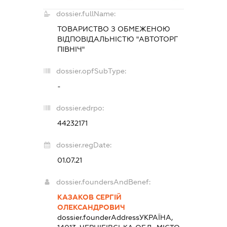
dossier.fullName:
ТОВАРИСТВО З ОБМЕЖЕНОЮ
ВІДПОВІДАЛЬНІСТЮ "АВТОТОРГ
ПІВНІЧ"
dossier.opfSubType:
-
dossier.edrpo:
44232171
dossier.regDate:
01.07.21
dossier.foundersAndBenef:
КАЗАКОВ СЕРГІЙ
ОЛЕКСАНДРОВИЧ
dossier.founderAddress
УКРАЇНА,