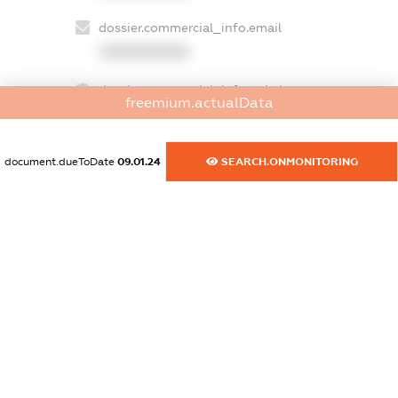
dossier.commercial_info.email
XXXXXXXXXX
dossier.commercial_info.website
freemium.actualData
XXXXXXXXXX
dossier.commercial_info.activity
document.dueToDate
09.01.24
SEARCH.ONMONITORING
XXXXXXXXXX
freemium.exampleText_1
freemium.exampleText_2
freemium.anonymousPerSearch2
FREEMIUM.DETAILS
FREEMIUM.REGISTER