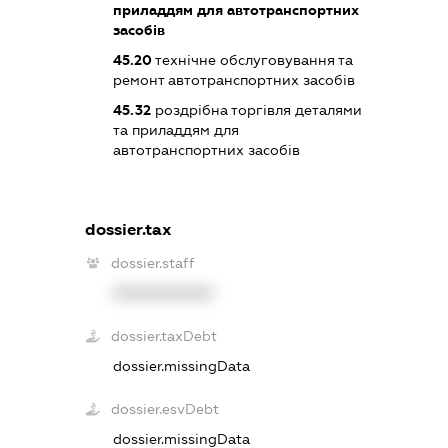
приладдям для автотранспортних
засобів
45.20
технічне обслуговування та
ремонт автотранспортних засобів
45.32
роздрібна торгівля деталями
та приладдям для
автотранспортних засобів
dossier.tax
dossier.staff
XXXXXXXXXX
dossier.taxDebt
dossier.missingData
dossier.esvDebt
dossier.missingData