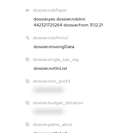
dossier.ndsPayer
dossier.yes
dossier.ndsInn
442321725264
dossier.from 31.12.21
dossier.ndsAnnul
dossier.missingData
dossier.single_tax_reg
dossier.notInList
dossier.non_profit
XXXXXXXXXX
dossier.budget_dotation
XXXXXXXXXX
dossier.palne_akciz