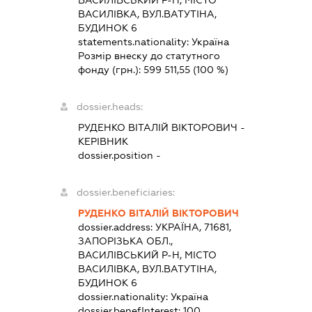
ВАСИЛІВКА, ВУЛ.ВАТУТІНА,
БУДИНОК 6
statements.nationality:
Україна
Розмір внеску до статутного
фонду (грн.):
599 511,55
(100 %)
dossier.heads:
РУДЕНКО ВІТАЛІЙ ВІКТОРОВИЧ
-
КЕРІВНИК
dossier.position -
dossier.beneficiaries:
РУДЕНКО ВІТАЛІЙ ВІКТОРОВИЧ
dossier.address:
УКРАЇНА, 71681,
ЗАПОРІЗЬКА ОБЛ.,
ВАСИЛІВСЬКИЙ Р-Н, МІСТО
ВАСИЛІВКА, ВУЛ.ВАТУТІНА,
БУДИНОК 6
dossier.nationality:
Україна
dossier.benefInterest:
100