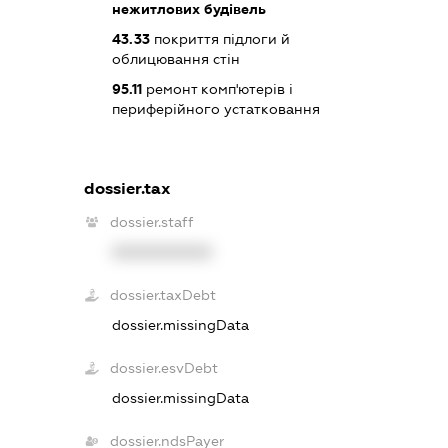
нежитлових будівель
43.33
покриття підлоги й
облицювання стін
95.11
ремонт комп'ютерів і
периферійного устатковання
dossier.tax
dossier.staff
XXXXXXXXXX
dossier.taxDebt
dossier.missingData
dossier.esvDebt
dossier.missingData
dossier.ndsPayer