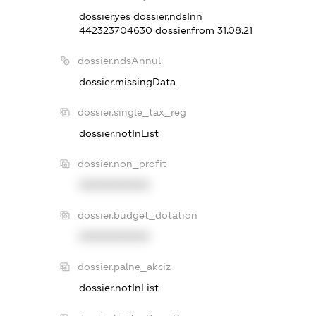
dossier.yes
dossier.ndsInn
442323704630
dossier.from 31.08.21
dossier.ndsAnnul
dossier.missingData
dossier.single_tax_reg
dossier.notInList
dossier.non_profit
XXXXXXXXXX
dossier.budget_dotation
XXXXXXXXXX
dossier.palne_akciz
dossier.notInList