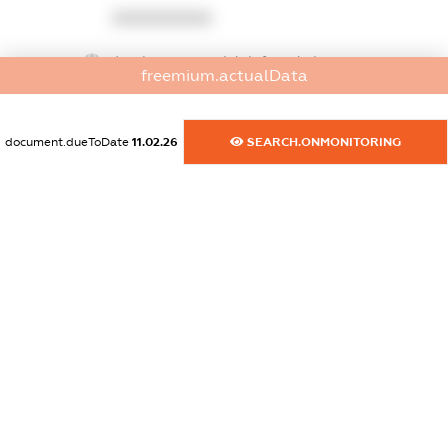
XXXXXXXXXX
dossier.commercial_info.website
freemium.actualData
XXXXXXXXXX
dossier.commercial_info.activity
document.dueToDate
11.02.26
SEARCH.ONMONITORING
XXXXXXXXXX
freemium.exampleText_1
freemium.exampleText_2
freemium.anonymousPerSearch2
FREEMIUM.DETAILS
FREEMIUM.REGISTER