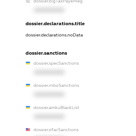
dossier.bigTaxPayerReg
XXXXXXXXXX
dossier.declarations.title
dossier.declarations.noData
dossier.sanctions
dossier.specSanctions
XXXXXXXXXX
dossier.rnboSanctions
XXXXXXXXXX
dossier.amkuBlackList
XXXXXXXXXX
dossier.ofacSanctions