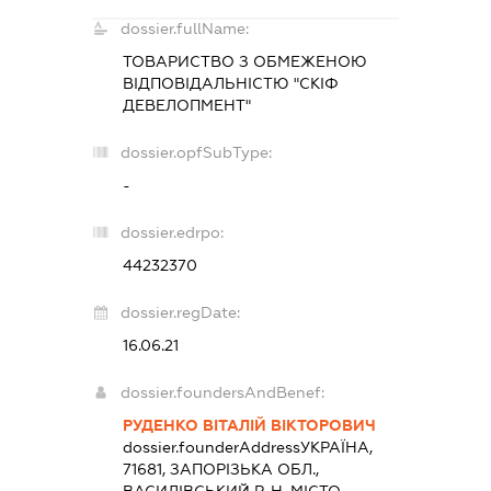
dossier.fullName:
ТОВАРИСТВО З ОБМЕЖЕНОЮ
ВІДПОВІДАЛЬНІСТЮ "СКІФ
ДЕВЕЛОПМЕНТ"
dossier.opfSubType:
-
dossier.edrpo:
44232370
dossier.regDate:
16.06.21
dossier.foundersAndBenef:
РУДЕНКО ВІТАЛІЙ ВІКТОРОВИЧ
dossier.founderAddress
УКРАЇНА,
71681, ЗАПОРІЗЬКА ОБЛ.,
ВАСИЛІВСЬКИЙ Р-Н, МІСТО