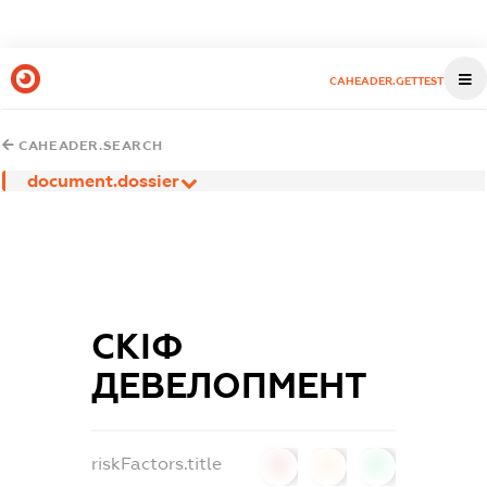
CAHEADER.GETTEST
CAHEADER.SEARCH
document.dossier
СКІФ
ДЕВЕЛОПМЕНТ
riskFactors.title
0
0
0