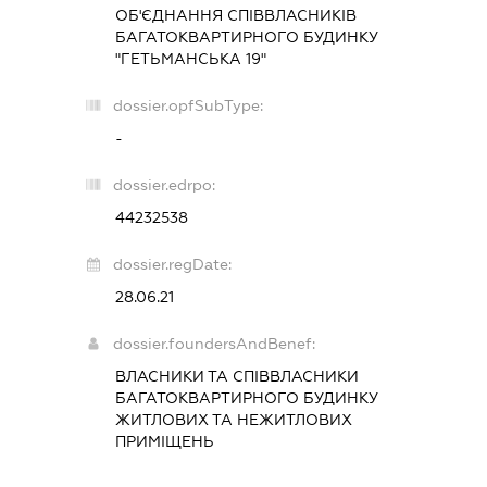
ОБ'ЄДНАННЯ СПІВВЛАСНИКІВ
БАГАТОКВАРТИРНОГО БУДИНКУ
"ГЕТЬМАНСЬКА 19"
dossier.opfSubType:
-
dossier.edrpo:
44232538
dossier.regDate:
28.06.21
dossier.foundersAndBenef:
ВЛАСНИКИ ТА СПІВВЛАСНИКИ
БАГАТОКВАРТИРНОГО БУДИНКУ
ЖИТЛОВИХ ТА НЕЖИТЛОВИХ
ПРИМІЩЕНЬ