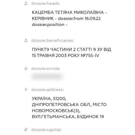
dossier.heads:
КАЦЕМБА ТЕТЯНА МИКОЛАЇВНА
-
КЕРІВНИК
- dossier.from 16.09.22
dossier.position -
dossier.beneficiaries:
ПУНКТ9 ЧАСТИНИ 2 СТАТТІ 9 ЗУ ВІД
15 ТРАВНЯ 2003 РОКУ №755-IV
dossier.smida:
XXXXXXXXXX
dossier.address:
УКРАЇНА, 51200,
ДНІПРОПЕТРОВСЬКА ОБЛ., МІСТО
НОВОМОСКОВСЬК(З),
ВУЛ.ГЕТЬМАНСЬКА, БУДИНОК 19
dossier.capital: