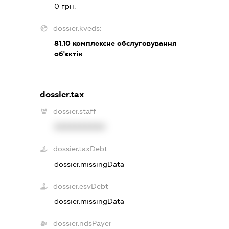
0 грн.
dossier.kveds:
81.10
комплексне обслуговування
об'єктів
dossier.tax
dossier.staff
XXXXXXXXXX
dossier.taxDebt
dossier.missingData
dossier.esvDebt
dossier.missingData
dossier.ndsPayer