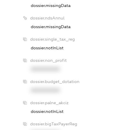
dossier.missingData
dossier.ndsAnnul
dossier.missingData
dossier.single_tax_reg
dossier.notInList
dossier.non_profit
XXXXXXXXXX
dossier.budget_dotation
XXXXXXXXXX
dossier.palne_akciz
dossier.notInList
dossier.bigTaxPayerReg