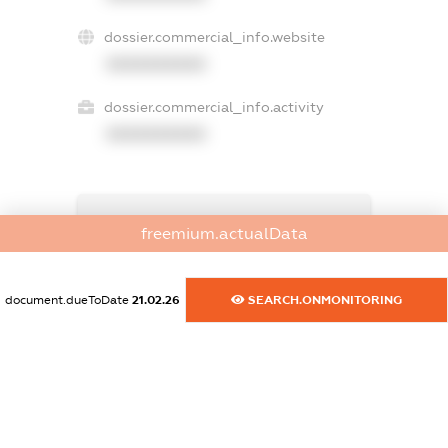
dossier.commercial_info.website
XXXXXXXXXX
dossier.commercial_info.activity
XXXXXXXXXX
freemium.exampleText_1
freemium.actualData
freemium.exampleText_2
freemium.anonymousPerSearch2
FREEMIUM.DETAILS
document.dueToDate
21.02.26
SEARCH.ONMONITORING
FREEMIUM.REGISTER