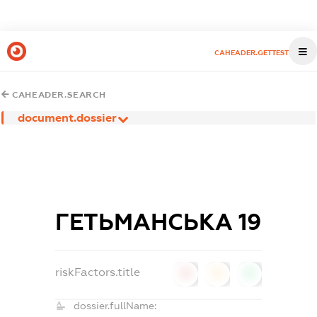
CAHEADER.GETTEST
CAHEADER.SEARCH
document.dossier
ГЕТЬМАНСЬКА 19
riskFactors.title
0
0
0
dossier.fullName: