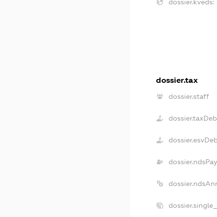
dossier.kveds:
dossier.tax
dossier.staff
dossier.taxDeb
dossier.esvDe
dossier.ndsPay
dossier.ndsAn
dossier.single