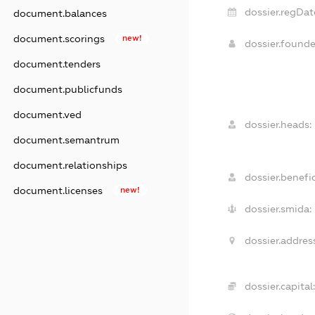
dossier.regDat
document.balances
document.scorings
new!
dossier.found
document.tenders
document.publicfunds
document.ved
dossier.heads:
document.semantrum
document.relationships
dossier.benefic
document.licenses
new!
dossier.smida:
dossier.address
dossier.capital: