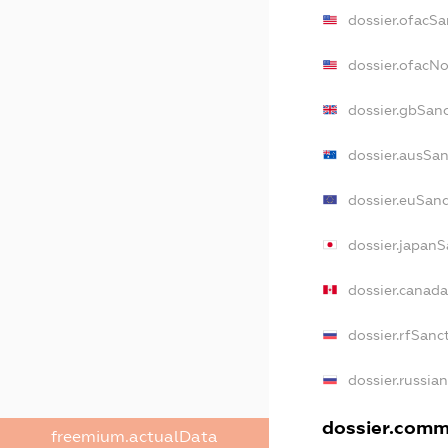
dossier.ofacSa
dossier.ofacN
dossier.gbSan
dossier.ausSan
dossier.euSanc
dossier.japanS
dossier.canad
dossier.rfSanc
dossier.russia
dossier.comme
freemium.actualData