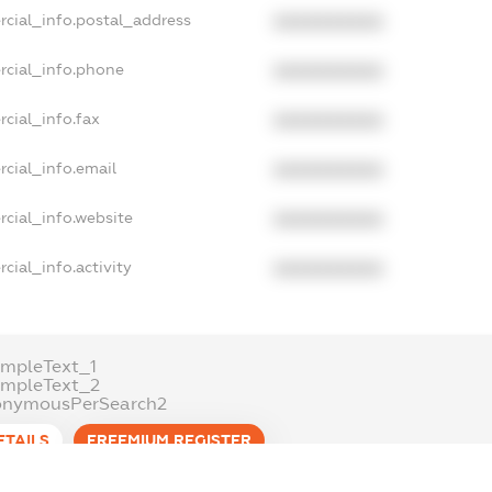
rcial_info.postal_address
XXXXXXXXXX
rcial_info.phone
XXXXXXXXXX
cial_info.fax
XXXXXXXXXX
cial_info.email
XXXXXXXXXX
cial_info.website
XXXXXXXXXX
cial_info.activity
XXXXXXXXXX
mpleText_1
ampleText_2
onymousPerSearch2
ETAILS
FREEMIUM.REGISTER