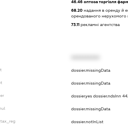
46.46
оптова торгівля фар
68.20
надання в оренду й е
орендованого нерухомого
73.11
рекламні агентства
XXXXXXXXXX
t
dossier.missingData
bt
dossier.missingData
er
dossier.yes
dossier.ndsInn 
nul
dossier.missingData
_tax_reg
dossier.notInList