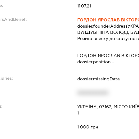
e:
11.07.21
ersAndBenef:
ГОРДОН ЯРОСЛАВ ВІКТО
dossier.founderAddress
УКРА
ВУЛ.ДУБІНІНА ВОЛОДІ, БУ
Розмір внеску до статутног
ГОРДОН ЯРОСЛАВ ВІКТО
dossier.position -
iaries:
dossier.missingData
XXXXXXXXXX
:
УКРАЇНА, 03162, МІСТО КИ
1
1 000 грн.