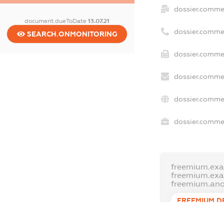
dossier.comme
document.dueToDate
13.07.21
dossier.comme
SEARCH.ONMONITORING
dossier.commer
dossier.commer
dossier.commer
dossier.commer
freemium.exa
freemium.ex
freemium.an
FREEMIUM.D