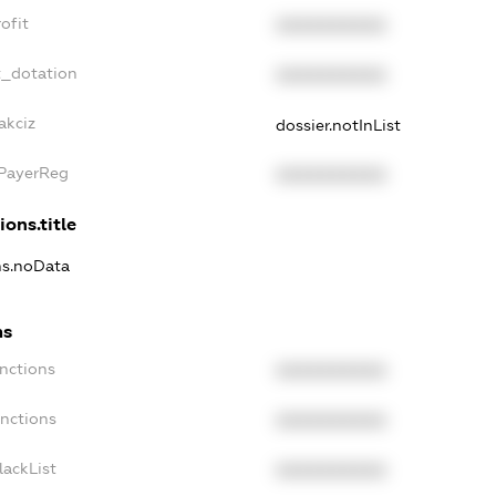
ofit
XXXXXXXXXX
t_dotation
XXXXXXXXXX
akciz
dossier.notInList
xPayerReg
XXXXXXXXXX
ions.title
ns.noData
ns
nctions
XXXXXXXXXX
anctions
XXXXXXXXXX
lackList
XXXXXXXXXX