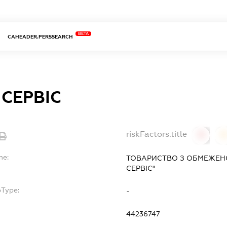
BETA
CAHEADER.PERSSEARCH
 СЕРВІС
riskFactors.title
0
0
me:
ТОВАРИСТВО З ОБМЕЖЕНО
СЕРВІС"
bType:
-
44236747