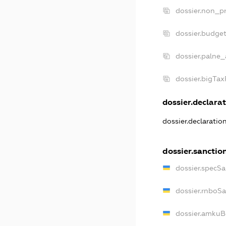
dossier.non_pr
dossier.budge
dossier.palne_
dossier.bigTa
dossier.declarat
dossier.declaratio
dossier.sanctio
dossier.specSa
dossier.rnboS
dossier.amkuB