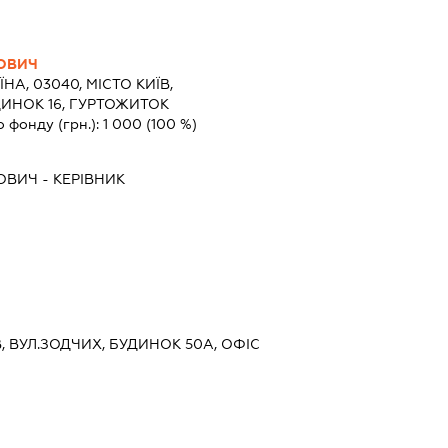
РОВИЧ
ЇНА, 03040, МІСТО КИЇВ,
ДИНОК 16, ГУРТОЖИТОК
о фонду (грн.):
1 000
(100 %)
РОВИЧ
-
КЕРІВНИК
ЇВ, ВУЛ.ЗОДЧИХ, БУДИНОК 50А, ОФІС