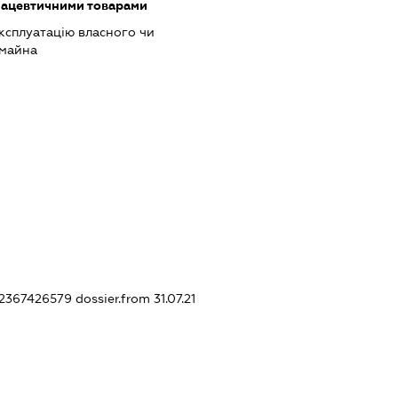
мацевтичними товарами
ксплуатацію власного чи
 майна
442367426579
dossier.from 31.07.21