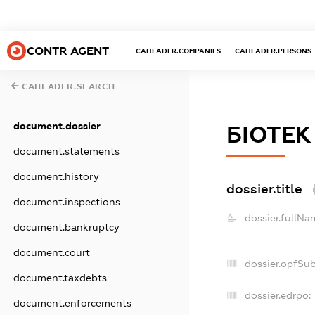
CONTR AGENT
CAHEADER.COMPANIES
CAHEADER.PERSONS
CAHEADER.SEARCH
document.dossier
БІОТЕК
document.statements
document.history
dossier.title
document.inspections
dossier.fullNa
document.bankruptcy
document.court
dossier.opfSu
document.taxdebts
dossier.edrpo:
document.enforcements