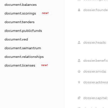
document.balances
dossier.found
document.scorings
new!
document.tenders
document.publicfunds
document.ved
dossier.heads:
document.semantrum
document.relationships
dossier.benefic
document.licenses
new!
dossier.smida:
dossier.address
dossier.capital: