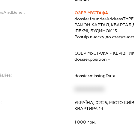
ersAndBenef:
ОЗЕР МУСТАФА
dossier.founderAddress
ТУРЕ
РАЙОН КАРТАЛ, КВАРТАЛ 
ІПЕКЧІ, БУДИНОК 15
Розмір внеску до статутног
ОЗЕР МУСТАФА
-
КЕРІВНИ
dossier.position -
iaries:
dossier.missingData
XXXXXXXXXX
:
УКРАЇНА, 02125, МІСТО КИЇ
КВАРТИРА 14
1 000 грн.