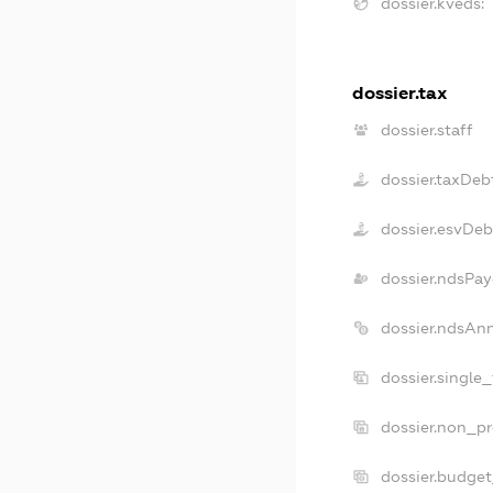
dossier.kveds:
dossier.tax
dossier.staff
dossier.taxDeb
dossier.esvDeb
dossier.ndsPay
dossier.ndsAn
dossier.single
dossier.non_pr
dossier.budge