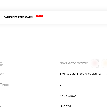
BETA
CAHEADER.PERSSEARCH
riskFactors.title
0
0
me:
ТОВАРИСТВО З ОБМЕЖЕНО
bType:
-
44236862
e:
18.07.21