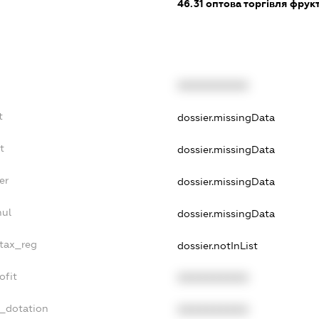
46.31
оптова торгівля фрук
XXXXXXXXXX
t
dossier.missingData
t
dossier.missingData
er
dossier.missingData
nul
dossier.missingData
_tax_reg
dossier.notInList
ofit
XXXXXXXXXX
t_dotation
XXXXXXXXXX