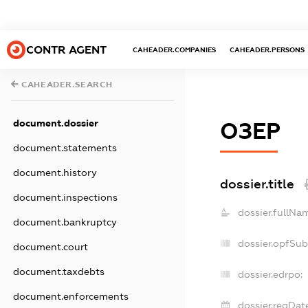
CONTR AGENT
CAHEADER.COMPANIES
CAHEADER.PERSONS
CAHEADER.SEARCH
document.dossier
ОЗЕР
document.statements
document.history
dossier.title
document.inspections
dossier.fullNa
document.bankruptcy
dossier.opfSu
document.court
document.taxdebts
dossier.edrpo:
document.enforcements
dossier.regDat