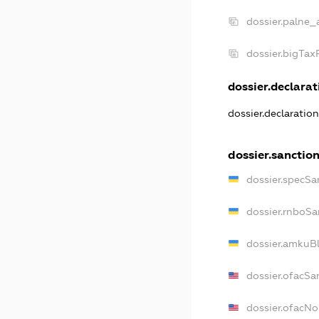
dossier.palne_
dossier.bigTa
dossier.declarati
dossier.declaratio
dossier.sanctio
dossier.specSa
dossier.rnboSa
dossier.amkuBl
dossier.ofacSa
dossier.ofacN