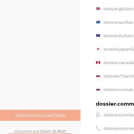
dossier.gbSanc
dossier.ausSan
dossier.euSanc
dossier.japanS
dossier.canad
dossier.rfSanc
dossier.russian
dossier.comme
dossier.commer
freemium.actualData
dossier.comme
document.dueToDate
21.09.21