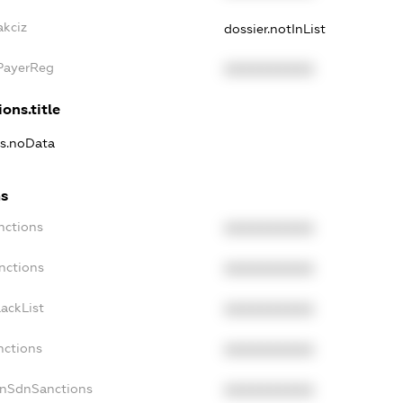
akciz
dossier.notInList
xPayerReg
XXXXXXXXXX
ons.title
ns.noData
ns
nctions
XXXXXXXXXX
nctions
XXXXXXXXXX
ackList
XXXXXXXXXX
nctions
XXXXXXXXXX
onSdnSanctions
XXXXXXXXXX