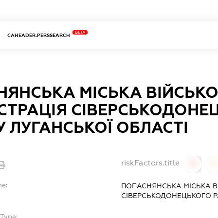
BETA
CAHEADER.PERSSEARCH
НЯНСЬКА МІСЬКА ВІЙСЬК
СТРАЦІЯ СІВЕРСЬКОДОНЕ
 ЛУГАНСЬКОЇ ОБЛАСТІ
riskFactors.title
0
0
me:
ПОПАСНЯНСЬКА МІСЬКА В
СІВЕРСЬКОДОНЕЦЬКОГО Р
Type:
-