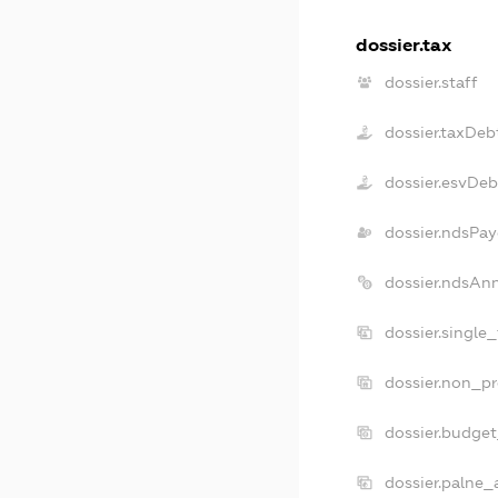
dossier.tax
dossier.staff
dossier.taxDeb
dossier.esvDeb
dossier.ndsPay
dossier.ndsAn
dossier.single
dossier.non_pr
dossier.budge
dossier.palne_