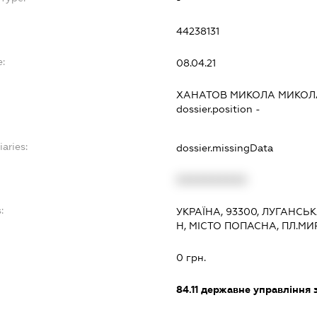
44238131
:
08.04.21
ХАНАТОВ МИКОЛА МИКО
dossier.position -
iaries:
dossier.missingData
XXXXXXXXXX
:
УКРАЇНА, 93300, ЛУГАНСЬ
Н, МІСТО ПОПАСНА, ПЛ.МИ
0 грн.
84.11
державне управління 