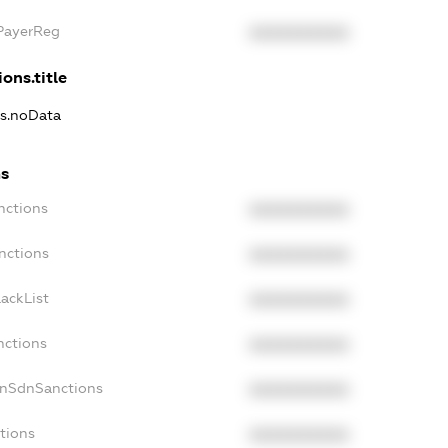
xPayerReg
XXXXXXXXXX
ons.title
ns.noData
ns
nctions
XXXXXXXXXX
nctions
XXXXXXXXXX
ackList
XXXXXXXXXX
nctions
XXXXXXXXXX
onSdnSanctions
XXXXXXXXXX
tions
XXXXXXXXXX