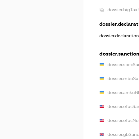
dossier.bigTa
dossier.declarati
dossier.declaratio
dossier.sanctio
dossier.specSa
dossier.rnboSa
dossier.amkuBl
dossier.ofacSa
dossier.ofacN
dossier.gbSanc