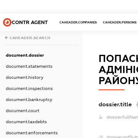
CONTR AGENT
CAHEADER.COMPANIES
CAHEADER.PERSONS
CAHEADER.SEARCH
document.dossier
ПОПАС
document.statements
АДМІНІ
document.history
РАЙОНУ
document.inspections
document.bankruptcy
dossier.title
document.court
dossier.fullNa
document.taxdebts
document.enforcements
dossier.opfSub