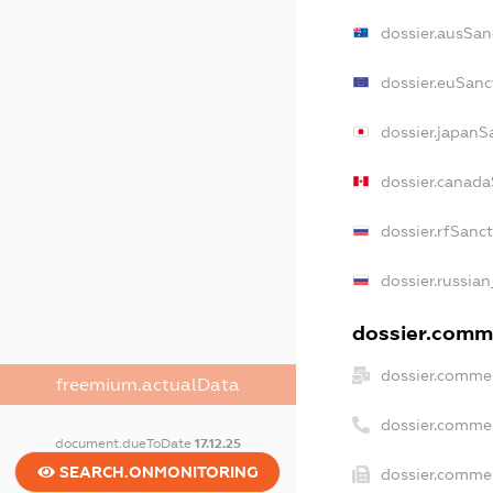
dossier.ausSan
dossier.euSanc
dossier.japanS
dossier.canada
dossier.rfSanc
dossier.russian
dossier.comme
dossier.commer
freemium.actualData
dossier.comme
document.dueToDate
17.12.25
SEARCH.ONMONITORING
dossier.commer