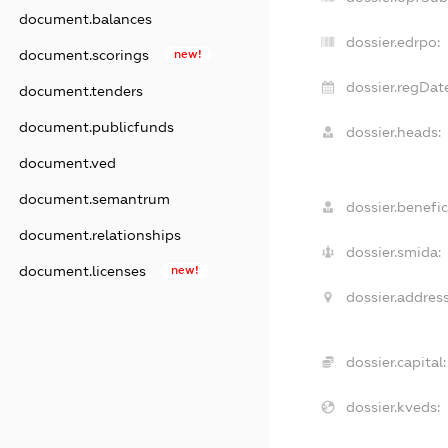
document.balances
dossier.edrpo:
document.scorings
new!
dossier.regDate
document.tenders
document.publicfunds
dossier.heads:
document.ved
document.semantrum
dossier.benefic
document.relationships
dossier.smida:
document.licenses
new!
dossier.address
dossier.capital:
dossier.kveds: