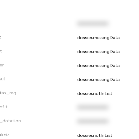
XXXXXXXXXX
t
dossier.missingData
t
dossier.missingData
er
dossier.missingData
nul
dossier.missingData
_tax_reg
dossier.notInList
ofit
XXXXXXXXXX
t_dotation
XXXXXXXXXX
akciz
dossier.notInList