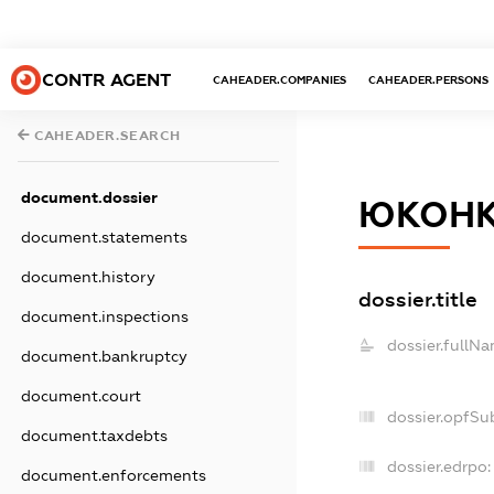
CONTR AGENT
CAHEADER.COMPANIES
CAHEADER.PERSONS
CAHEADER.SEARCH
document.dossier
ЮКОН
document.statements
document.history
dossier.title
document.inspections
dossier.fullNa
document.bankruptcy
document.court
dossier.opfSu
document.taxdebts
dossier.edrpo:
document.enforcements