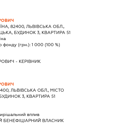
РОВИЧ
ЇНА, 82400, ЛЬВІВСЬКА ОБЛ.,
ИЦЬКА, БУДИНОК 3, КВАРТИРА 51
їна
о фонду (грн.):
1 000
(100 %)
РОВИЧ
-
КЕРІВНИК
РОВИЧ
2400, ЛЬВІВСЬКА ОБЛ., МІСТО
 БУДИНОК 3, КВАРТИРА 51
ирішальний вплив
Й БЕНЕФІЦІАРНИЙ ВЛАСНИК