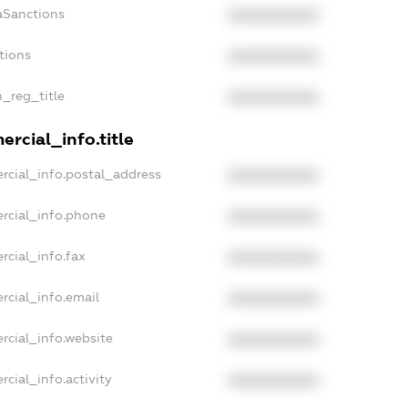
aSanctions
XXXXXXXXXX
tions
XXXXXXXXXX
n_reg_title
XXXXXXXXXX
rcial_info.title
rcial_info.postal_address
XXXXXXXXXX
rcial_info.phone
XXXXXXXXXX
rcial_info.fax
XXXXXXXXXX
rcial_info.email
XXXXXXXXXX
rcial_info.website
XXXXXXXXXX
cial_info.activity
XXXXXXXXXX