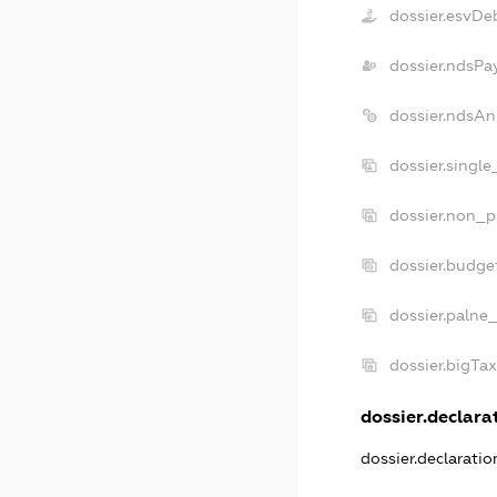
dossier.esvDe
dossier.ndsPa
dossier.ndsAn
dossier.singl
dossier.non_p
dossier.budge
dossier.palne_
dossier.bigTa
dossier.declarat
dossier.declarati