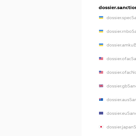
dossier.sanctio
dossier.specS
dossier.rnboS
dossier.amkuB
dossier.ofacS
dossier.ofac
dossier.gbSan
dossier.ausSa
dossier.euSan
dossier.japan