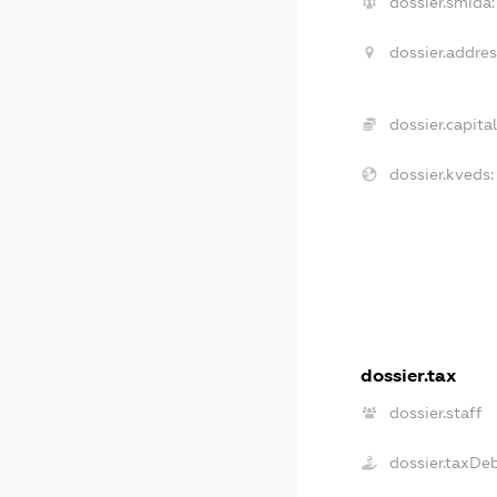
dossier.smida:
dossier.addres
dossier.capital
dossier.kveds:
dossier.tax
dossier.staff
dossier.taxDe