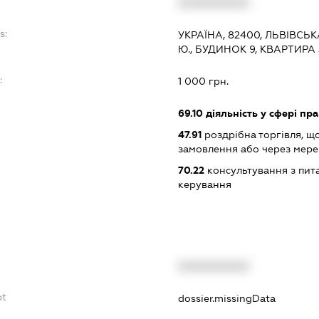
XXXXXXXXXX
s:
УКРАЇНА, 82400, ЛЬВІВСЬК
Ю., БУДИНОК 9, КВАРТИРА 
:
1 000 грн.
69.10
діяльність у сфері пра
47.91
роздрібна торгівля, щ
замовлення або через мере
70.22
консультування з пита
керування
XXXXXXXXXX
bt
dossier.missingData