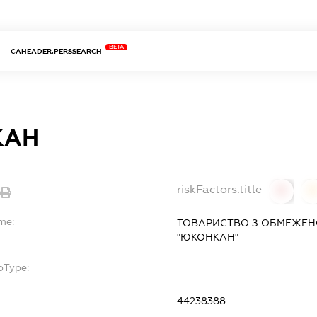
BETA
CAHEADER.PERSSEARCH
КАН
riskFactors.title
0
0
me:
ТОВАРИСТВО З ОБМЕЖЕН
"ЮКОНКАН"
bType:
-
44238388