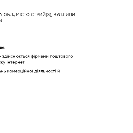
А ОБЛ., МІСТО СТРИЙ(З), ВУЛ.ЛИПИ
3
ва
о здійснюється фірмами поштового
жу інтернет
нь комерційної діяльності й