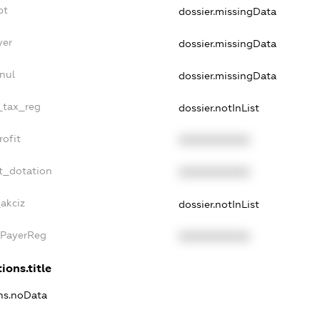
bt
dossier.missingData
yer
dossier.missingData
nul
dossier.missingData
e_tax_reg
dossier.notInList
rofit
XXXXXXXXXX
t_dotation
XXXXXXXXXX
akciz
dossier.notInList
xPayerReg
XXXXXXXXXX
ions.title
ons.noData