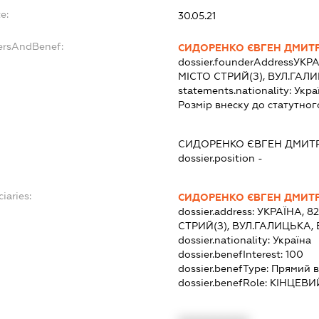
e:
30.05.21
ersAndBenef:
СИДОРЕНКО ЄВГЕН ДМИТ
dossier.founderAddress
УКРА
МІСТО СТРИЙ(З), ВУЛ.ГАЛ
statements.nationality:
Укра
Розмір внеску до статутног
СИДОРЕНКО ЄВГЕН ДМИТ
dossier.position -
iaries:
СИДОРЕНКО ЄВГЕН ДМИТ
dossier.address:
УКРАЇНА, 8
СТРИЙ(З), ВУЛ.ГАЛИЦЬКА,
dossier.nationality:
Україна
dossier.benefInterest:
100
dossier.benefType:
Прямий в
dossier.benefRole:
КІНЦЕВИ