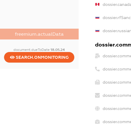
dossier.canad
dossier.rfSanc
dossier.russia
freemium.actualData
dossier.comme
document.dueToDate
18.05.24
dossier.comme
SEARCH.ONMONITORING
dossier.comme
dossier.comme
dossier.comme
dossier.comme
dossier.commer