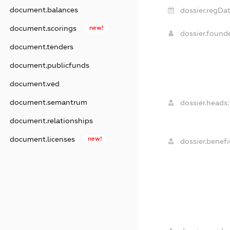
document.balances
dossier.regDat
document.scorings
new!
dossier.found
document.tenders
document.publicfunds
document.ved
document.semantrum
dossier.heads:
document.relationships
document.licenses
new!
dossier.benefic