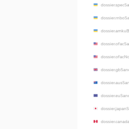
dossier.specS
dossier.rnboS
dossier.amkuB
dossier.ofacS
dossier.ofac
dossier.gbSan
dossier.ausSa
dossier.euSan
dossier.japan
dossier.canad