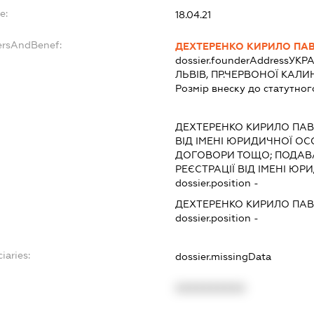
e:
18.04.21
ersAndBenef:
ДЕХТЕРЕНКО КИРИЛО ПА
dossier.founderAddress
УКРА
ЛЬВІВ, ПР.ЧЕРВОНОЇ КАЛИ
Розмір внеску до статутног
ДЕХТЕРЕНКО КИРИЛО ПА
ВІД ІМЕНІ ЮРИДИЧНОЇ ОС
ДОГОВОРИ ТОЩО; ПОДАВ
РЕЄСТРАЦІЇ ВІД ІМЕНІ Ю
dossier.position -
ДЕХТЕРЕНКО КИРИЛО ПА
dossier.position -
iaries:
dossier.missingData
XXXXXXXXXX