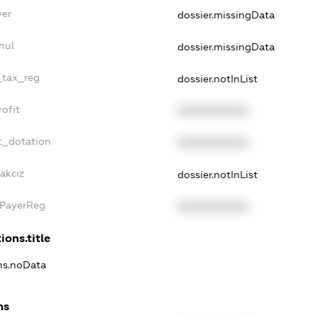
yer
dossier.missingData
nul
dossier.missingData
e_tax_reg
dossier.notInList
rofit
XXXXXXXXXX
t_dotation
XXXXXXXXXX
akciz
dossier.notInList
xPayerReg
XXXXXXXXXX
ions.title
ons.noData
ns