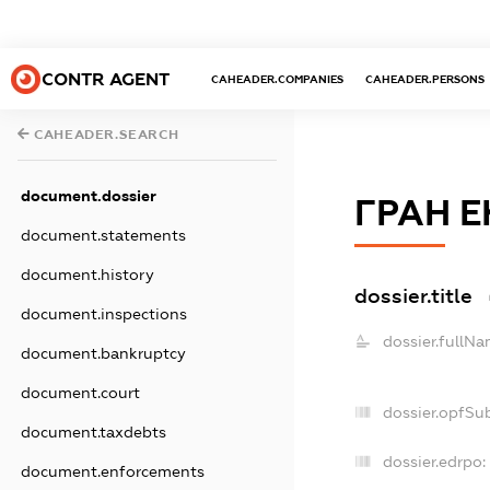
CONTR AGENT
CAHEADER.COMPANIES
CAHEADER.PERSONS
CAHEADER.SEARCH
document.dossier
ГРАН Е
document.statements
document.history
dossier.title
document.inspections
dossier.fullNa
document.bankruptcy
document.court
dossier.opfSu
document.taxdebts
dossier.edrpo:
document.enforcements