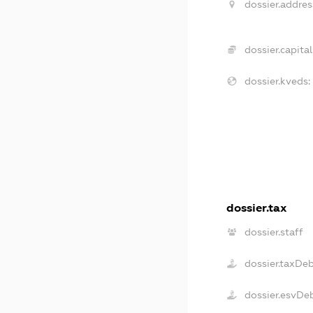
dossier.addres
dossier.capital
dossier.kveds:
dossier.tax
dossier.staff
dossier.taxDe
dossier.esvDe