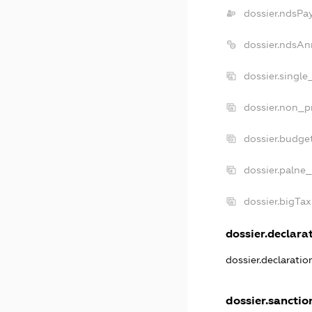
dossier.ndsPa
dossier.ndsAn
dossier.singl
dossier.non_p
dossier.budge
dossier.palne_
dossier.bigTa
dossier.declarat
dossier.declarati
dossier.sanctio