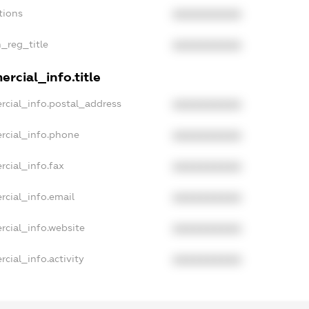
tions
XXXXXXXXXX
n_reg_title
XXXXXXXXXX
rcial_info.title
rcial_info.postal_address
XXXXXXXXXX
rcial_info.phone
XXXXXXXXXX
rcial_info.fax
XXXXXXXXXX
rcial_info.email
XXXXXXXXXX
rcial_info.website
XXXXXXXXXX
cial_info.activity
XXXXXXXXXX