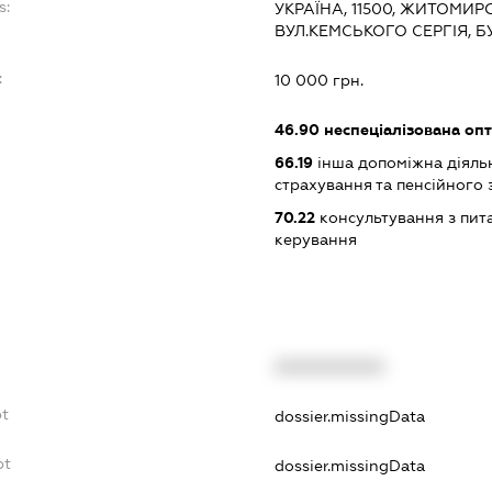
s:
УКРАЇНА, 11500, ЖИТОМИР
ВУЛ.КЕМСЬКОГО СЕРГІЯ, Б
:
10 000 грн.
46.90
неспеціалізована опт
66.19
інша допоміжна діяльні
страхування та пенсійного
70.22
консультування з пита
керування
XXXXXXXXXX
bt
dossier.missingData
bt
dossier.missingData