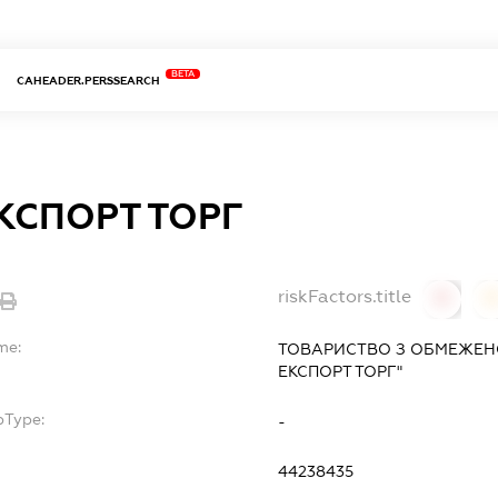
BETA
CAHEADER.PERSSEARCH
КСПОРТ ТОРГ
riskFactors.title
0
0
me:
ТОВАРИСТВО З ОБМЕЖЕН
ЕКСПОРТ ТОРГ"
bType:
-
44238435