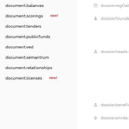
document.balances
dossier.regDat
document.scorings
new!
dossier.found
document.tenders
document.publicfunds
document.ved
dossier.heads:
document.semantrum
document.relationships
document.licenses
new!
dossier.benefic
dossier.smida: