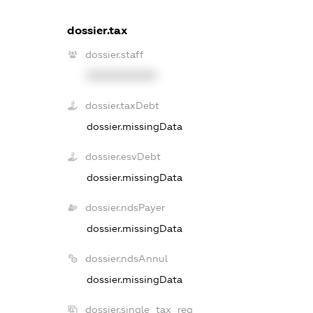
dossier.tax
dossier.staff
XXXXXXXXXX
dossier.taxDebt
dossier.missingData
dossier.esvDebt
dossier.missingData
dossier.ndsPayer
dossier.missingData
dossier.ndsAnnul
dossier.missingData
dossier.single_tax_reg