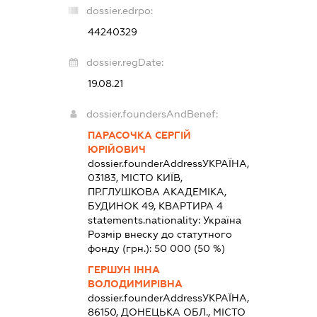
dossier.edrpo:
44240329
dossier.regDate:
19.08.21
dossier.foundersAndBenef:
ПАРАСОЧКА СЕРГІЙ
ЮРІЙОВИЧ
dossier.founderAddress
УКРАЇНА,
03183, МІСТО КИЇВ,
ПР.ГЛУШКОВА АКАДЕМІКА,
БУДИНОК 49, КВАРТИРА 4
statements.nationality:
Україна
Розмір внеску до статутного
фонду (грн.):
50 000
(50 %)
ГЕРШУН ІННА
ВОЛОДИМИРІВНА
dossier.founderAddress
УКРАЇНА,
86150, ДОНЕЦЬКА ОБЛ., МІСТО