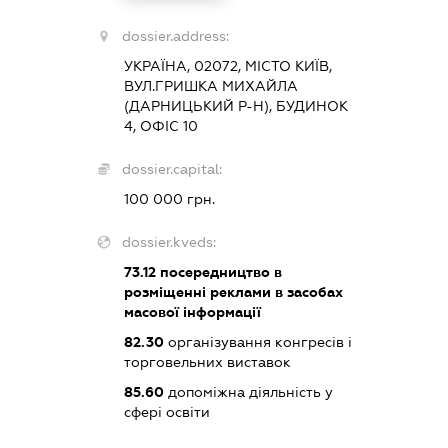
dossier.address:
УКРАЇНА, 02072, МІСТО КИЇВ,
ВУЛ.ГРИШКА МИХАЙЛА
(ДАРНИЦЬКИЙ Р-Н), БУДИНОК
4, ОФІС 10
dossier.capital:
100 000 грн.
dossier.kveds:
73.12
посередництво в
розміщенні реклами в засобах
масової інформації
82.30
організування конгресів і
торговельних виставок
85.60
допоміжна діяльність у
сфері освіти