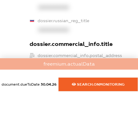
XXXXXXXXXX
dossier.russian_reg_title
XXXXXXXXXX
dossier.commercial_info.title
dossier.commercial_info.postal_address
freemium.actualData
XXXXXXXXXX
dossier.commercial_info.phone
document.dueToDate
30.04.26
SEARCH.ONMONITORING
XXXXXXXXXX
dossier.commercial_info.fax
XXXXXXXXXX
dossier.commercial_info.email
XXXXXXXXXX