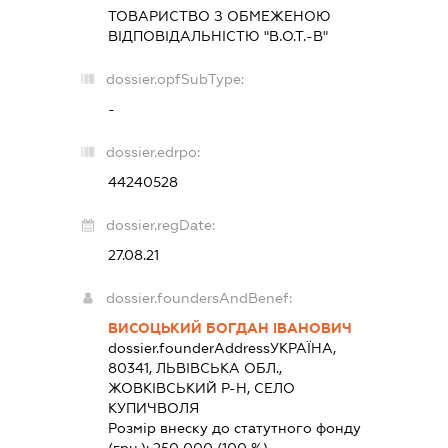
ТОВАРИСТВО З ОБМЕЖЕНОЮ
ВІДПОВІДАЛЬНІСТЮ "В.О.Т.-В"
dossier.opfSubType:
-
dossier.edrpo:
44240528
dossier.regDate:
27.08.21
dossier.foundersAndBenef:
ВИСОЦЬКИЙ БОГДАН ІВАНОВИЧ
dossier.founderAddress
УКРАЇНА,
80341, ЛЬВІВСЬКА ОБЛ.,
ЖОВКІВСЬКИЙ Р-Н, СЕЛО
КУПИЧВОЛЯ
Розмір внеску до статутного фонду
(грн.):
250 000
(100 %)