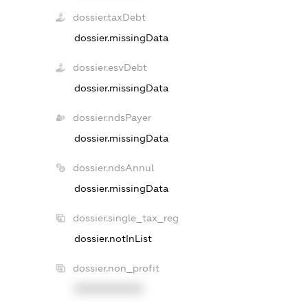
dossier.taxDebt
dossier.missingData
dossier.esvDebt
dossier.missingData
dossier.ndsPayer
dossier.missingData
dossier.ndsAnnul
dossier.missingData
dossier.single_tax_reg
dossier.notInList
dossier.non_profit
XXXXXXXXXX