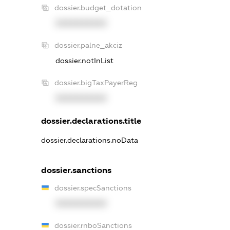
dossier.budget_dotation
XXXXXXXXXX
dossier.palne_akciz
dossier.notInList
dossier.bigTaxPayerReg
XXXXXXXXXX
dossier.declarations.title
dossier.declarations.noData
dossier.sanctions
dossier.specSanctions
XXXXXXXXXX
dossier.rnboSanctions