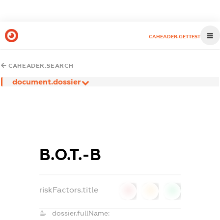
CAHEADER.GETTEST
CAHEADER.SEARCH
document.dossier
В.О.Т.-В
riskFactors.title
0
0
0
dossier.fullName: