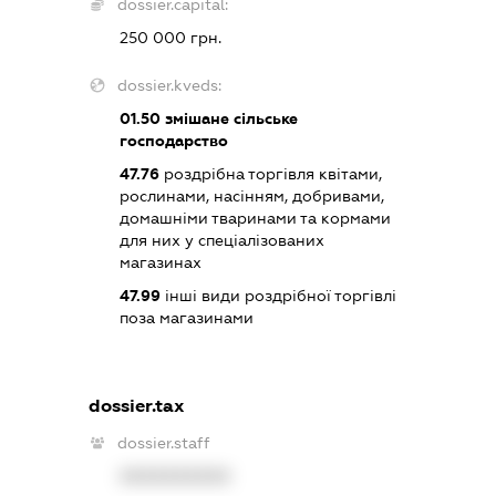
dossier.capital:
250 000 грн.
dossier.kveds:
01.50
змішане сільське
господарство
47.76
роздрібна торгівля квітами,
рослинами, насінням, добривами,
домашніми тваринами та кормами
для них у спеціалізованих
магазинах
47.99
інші види роздрібної торгівлі
поза магазинами
dossier.tax
dossier.staff
XXXXXXXXXX