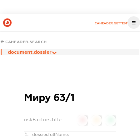
CAHEADER.GETTEST
CAHEADER.SEARCH
document.dossier
Миру 63/1
riskFactors.title
0
0
0
dossier.fullName: