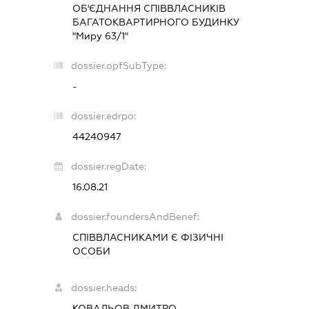
ОБ'ЄДНАННЯ СПІВВЛАСНИКІВ
БАГАТОКВАРТИРНОГО БУДИНКУ
"Миру 63/1"
dossier.opfSubType:
-
dossier.edrpo:
44240947
dossier.regDate:
16.08.21
dossier.foundersAndBenef:
СПІВВЛАСНИКАМИ Є ФІЗИЧНІ
ОСОБИ
dossier.heads:
КОВАЛЬОВ ДМИТРО