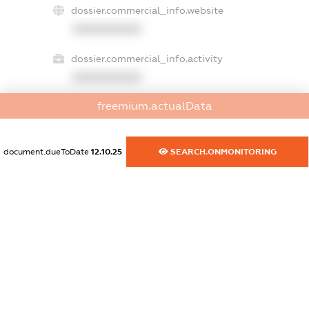
dossier.commercial_info.website
XXXXXXXXXX
dossier.commercial_info.activity
XXXXXXXXXX
freemium.actualData
freemium.exampleText_1
freemium.exampleText_2
document.dueToDate
12.10.25
SEARCH.ONMONITORING
freemium.anonymousPerSearch2
FREEMIUM.DETAILS
FREEMIUM.REGISTER