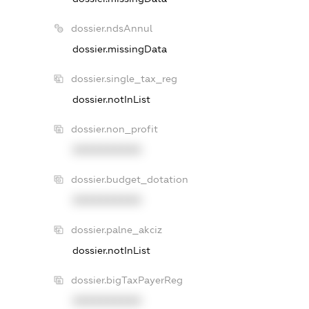
dossier.ndsAnnul
dossier.missingData
dossier.single_tax_reg
dossier.notInList
dossier.non_profit
XXXXXXXXXX
dossier.budget_dotation
XXXXXXXXXX
dossier.palne_akciz
dossier.notInList
dossier.bigTaxPayerReg
XXXXXXXXXX