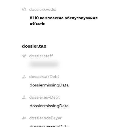
dossier.kveds:
81.10
комплексне обслуговування
об'єктів
dossier.tax
dossier.staff
XXXXXXXXXX
dossier.taxDebt
dossier.missingData
dossier.esvDebt
dossier.missingData
dossier.ndsPayer
dossier.missingData