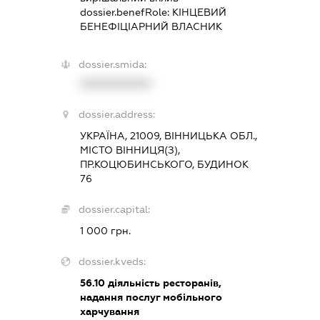
dossier.benefRole:
КІНЦЕВИЙ
БЕНЕФІЦІАРНИЙ ВЛАСНИК
dossier.smida:
XXXXXXXXXX
dossier.address:
УКРАЇНА, 21009, ВІННИЦЬКА ОБЛ.,
МІСТО ВІННИЦЯ(З),
ПР.КОЦЮБИНСЬКОГО, БУДИНОК
76
dossier.capital:
1 000 грн.
dossier.kveds:
56.10
діяльність ресторанів,
надання послуг мобільного
харчування