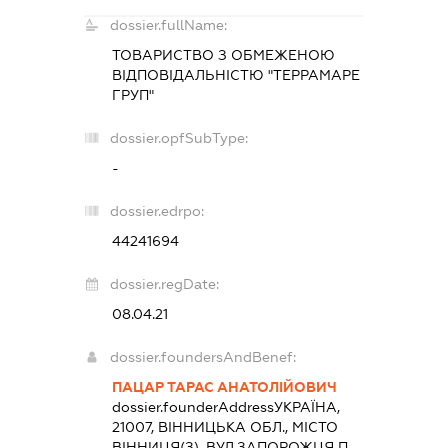
dossier.fullName:
ТОВАРИСТВО З ОБМЕЖЕНОЮ
ВІДПОВІДАЛЬНІСТЮ "ТЕРРАМАРЕ
ГРУП"
dossier.opfSubType:
-
dossier.edrpo:
44241694
dossier.regDate:
08.04.21
dossier.foundersAndBenef:
ПАЦАР ТАРАС АНАТОЛІЙОВИЧ
dossier.founderAddress
УКРАЇНА,
21007, ВІННИЦЬКА ОБЛ., МІСТО
ВІННИЦЯ(З), ВУЛ.ЗАПОРОЖЦЯ П.,