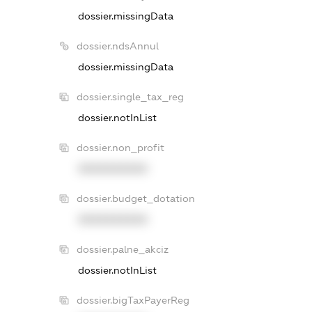
dossier.missingData
dossier.ndsAnnul
dossier.missingData
dossier.single_tax_reg
dossier.notInList
dossier.non_profit
XXXXXXXXXX
dossier.budget_dotation
XXXXXXXXXX
dossier.palne_akciz
dossier.notInList
dossier.bigTaxPayerReg