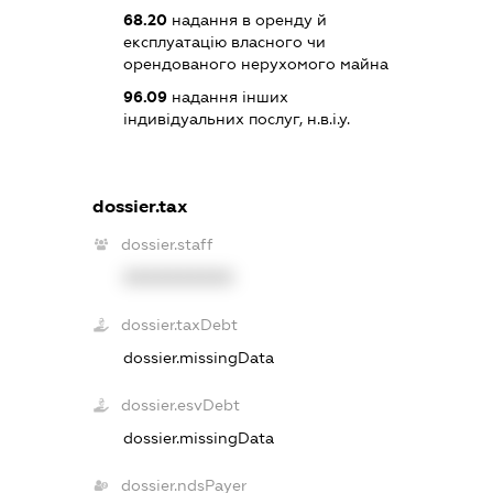
68.20
надання в оренду й
експлуатацію власного чи
орендованого нерухомого майна
96.09
надання інших
індивідуальних послуг, н.в.і.у.
dossier.tax
dossier.staff
XXXXXXXXXX
dossier.taxDebt
dossier.missingData
dossier.esvDebt
dossier.missingData
dossier.ndsPayer