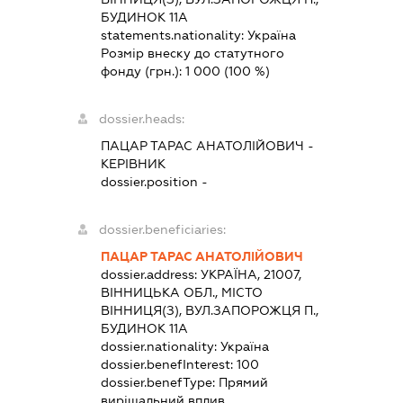
БУДИНОК 11А
statements.nationality:
Україна
Розмір внеску до статутного
фонду (грн.):
1 000
(100 %)
dossier.heads:
ПАЦАР ТАРАС АНАТОЛІЙОВИЧ
-
КЕРІВНИК
dossier.position -
dossier.beneficiaries:
ПАЦАР ТАРАС АНАТОЛІЙОВИЧ
dossier.address:
УКРАЇНА, 21007,
ВІННИЦЬКА ОБЛ., МІСТО
ВІННИЦЯ(З), ВУЛ.ЗАПОРОЖЦЯ П.,
БУДИНОК 11А
dossier.nationality:
Україна
dossier.benefInterest:
100
dossier.benefType:
Прямий
вирішальний вплив