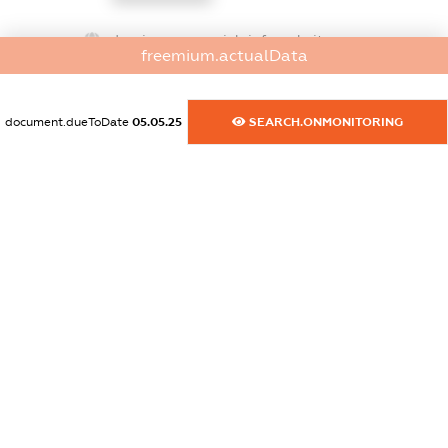
dossier.commercial_info.website
freemium.actualData
XXXXXXXXXX
dossier.commercial_info.activity
document.dueToDate
05.05.25
SEARCH.ONMONITORING
XXXXXXXXXX
freemium.exampleText_1
freemium.exampleText_2
freemium.anonymousPerSearch2
FREEMIUM.DETAILS
FREEMIUM.REGISTER