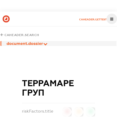
CAHEADER.GETTEST
CAHEADER.SEARCH
document.dossier
ТЕРРАМАРЕ
ГРУП
riskFactors.title
0
0
0