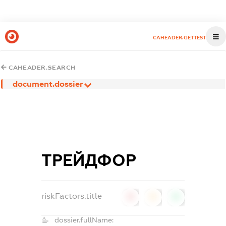
CAHEADER.GETTEST
CAHEADER.SEARCH
document.dossier
ТРЕЙДФОР
riskFactors.title
0
0
0
dossier.fullName: