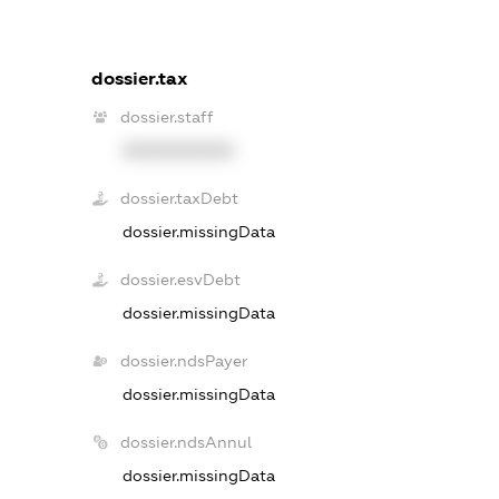
dossier.tax
dossier.staff
XXXXXXXXXX
dossier.taxDebt
dossier.missingData
dossier.esvDebt
dossier.missingData
dossier.ndsPayer
dossier.missingData
dossier.ndsAnnul
dossier.missingData