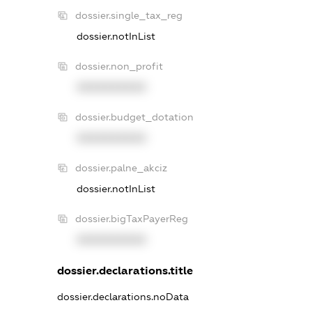
dossier.single_tax_reg
dossier.notInList
dossier.non_profit
XXXXXXXXXX
dossier.budget_dotation
XXXXXXXXXX
dossier.palne_akciz
dossier.notInList
dossier.bigTaxPayerReg
XXXXXXXXXX
dossier.declarations.title
dossier.declarations.noData