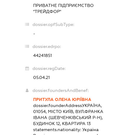
ПРИВАТНЕ ПІДПРИЄМСТВО
"ТРЕЙДФОР"
dossier.opfSubType:
-
dossier.edrpo:
44241851
dossier.regDate:
05.04.21
dossier.foundersAndBenef:
ПРИТУЛА ОЛЕНА ЮРІЇВНА
dossier.founderAddress
УКРАЇНА,
01054, МІСТО КИЇВ, ВУЛ.ФРАНКА
ІВАНА (ШЕВЧЕНКІВСЬКИЙ Р-Н),
БУДИНОК 12, КВАРТИРА 13
statements.nationality:
Україна