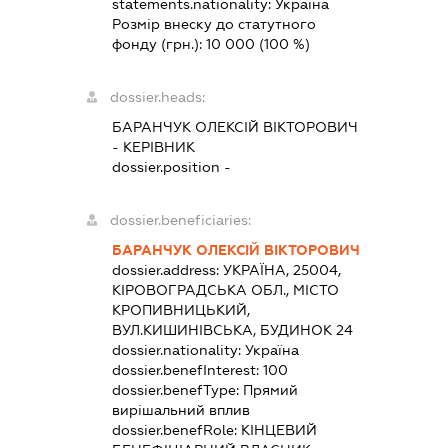
statements.nationality:
Україна
Розмір внеску до статутного
фонду (грн.):
10 000
(100 %)
dossier.heads:
БАРАНЧУК ОЛЕКСІЙ ВІКТОРОВИЧ
-
КЕРІВНИК
dossier.position -
dossier.beneficiaries:
БАРАНЧУК ОЛЕКСІЙ ВІКТОРОВИЧ
dossier.address:
УКРАЇНА, 25004,
КІРОВОГРАДСЬКА ОБЛ., МІСТО
КРОПИВНИЦЬКИЙ,
ВУЛ.КИШИНІВСЬКА, БУДИНОК 24
dossier.nationality:
Україна
dossier.benefInterest:
100
dossier.benefType:
Прямий
вирішальний вплив
dossier.benefRole:
КІНЦЕВИЙ