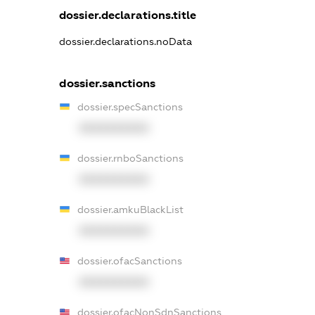
dossier.declarations.title
dossier.declarations.noData
dossier.sanctions
dossier.specSanctions
XXXXXXXXXX
dossier.rnboSanctions
XXXXXXXXXX
dossier.amkuBlackList
XXXXXXXXXX
dossier.ofacSanctions
XXXXXXXXXX
dossier.ofacNonSdnSanctions