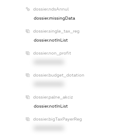
dossier.ndsAnnul
dossier.missingData
dossier.single_tax_reg
dossier.notInList
dossier.non_profit
XXXXXXXXXX
dossier.budget_dotation
XXXXXXXXXX
dossier.palne_akciz
dossier.notInList
dossier.bigTaxPayerReg
XXXXXXXXXX