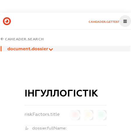
CAHEADER.GETTEST
CAHEADER.SEARCH
document.dossier
ІНГУЛЛОГІСТІК
riskFactors.title
0
0
0
dossier.fullName: