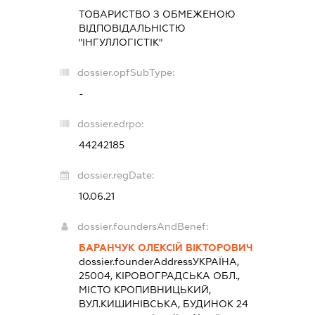
ТОВАРИСТВО З ОБМЕЖЕНОЮ
ВІДПОВІДАЛЬНІСТЮ
"ІНГУЛЛОГІСТІК"
dossier.opfSubType:
-
dossier.edrpo:
44242185
dossier.regDate:
10.06.21
dossier.foundersAndBenef:
БАРАНЧУК ОЛЕКСІЙ ВІКТОРОВИЧ
dossier.founderAddress
УКРАЇНА,
25004, КІРОВОГРАДСЬКА ОБЛ.,
МІСТО КРОПИВНИЦЬКИЙ,
ВУЛ.КИШИНІВСЬКА, БУДИНОК 24