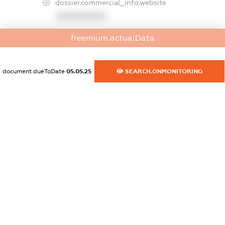
dossier.commercial_info.website
XXXXXXXXXX
dossier.commercial_info.activity
freemium.actualData
XXXXXXXXXX
document.dueToDate
05.05.25
SEARCH.ONMONITORING
freemium.exampleText_1
freemium.exampleText_2
freemium.anonymousPerSearch2
FREEMIUM.DETAILS
FREEMIUM.REGISTER