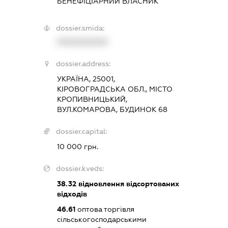
БЕНЕФІЦІАРНИЙ ВЛАСНИК
dossier.smida:
XXXXXXXXXX
dossier.address:
УКРАЇНА, 25001,
КІРОВОГРАДСЬКА ОБЛ., МІСТО
КРОПИВНИЦЬКИЙ,
ВУЛ.КОМАРОВА, БУДИНОК 68
dossier.capital:
10 000 грн.
dossier.kveds:
38.32
відновлення відсортованих
відходів
46.61
оптова торгівля
сільськогосподарськими