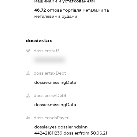
машинами й устаткованням
46.72
оптова торгівля металами та
металевими рудами
dossier.tax
dossier.staff
XXXXXXXXXX
dossier.taxDebt
dossier.missingData
dossier.esvDebt
dossier.missingData
dossier.ndsPayer
dossier.yes
dossier.ndsInn
442421811239
dossier.from 30.06.21