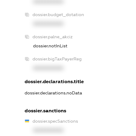
XXXXXXXXXX
dossier.budget_dotation
XXXXXXXXXX
dossier.palne_akciz
dossier.notInList
dossier.bigTaxPayerReg
XXXXXXXXXX
dossier.declarations.title
dossier.declarations.noData
dossier.sanctions
dossier.specSanctions
XXXXXXXXXX