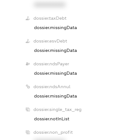
XXXXXXXXXX
dossier.taxDebt
dossier.missingData
dossier.esvDebt
dossier.missingData
dossier.ndsPayer
dossier.missingData
dossier.ndsAnnul
dossier.missingData
dossier.single_tax_reg
dossier.notInList
dossier.non_profit