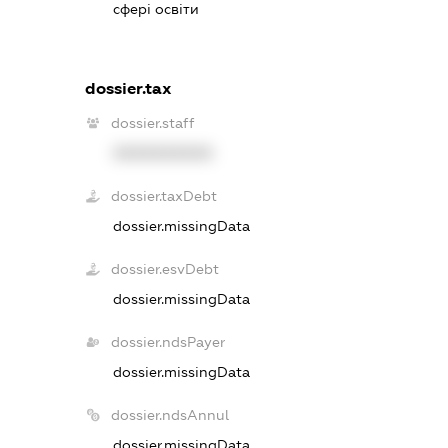
сфері освіти
dossier.tax
dossier.staff
XXXXXXXXXX
dossier.taxDebt
dossier.missingData
dossier.esvDebt
dossier.missingData
dossier.ndsPayer
dossier.missingData
dossier.ndsAnnul
dossier.missingData