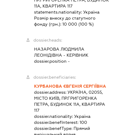
ПР.ГРИГОРЕНКА ПЕТРА, БУДИНОК
11А, КВАРТИРА 117
statements.nationality:
Україна
Розмір внеску до статутного
фонду (грн.):
10 000
(100 %)
dossier.heads:
НАЗАРОВА ЛЮДМИЛА
ЛЕОНІДІВНА
-
КЕРІВНИК
dossier.position -
dossier.beneficiaries:
КУРБАНОВА ЄВГЕНІЯ СЕРГІЇВНА
dossier.address:
УКРАЇНА, 02055,
МІСТО КИЇВ, ПР.ГРИГОРЕНКА
ПЕТРА, БУДИНОК 11А, КВАРТИРА
117
dossier.nationality:
Україна
dossier.benefInterest:
100
dossier.benefType:
Прямий
вирішальний вплив