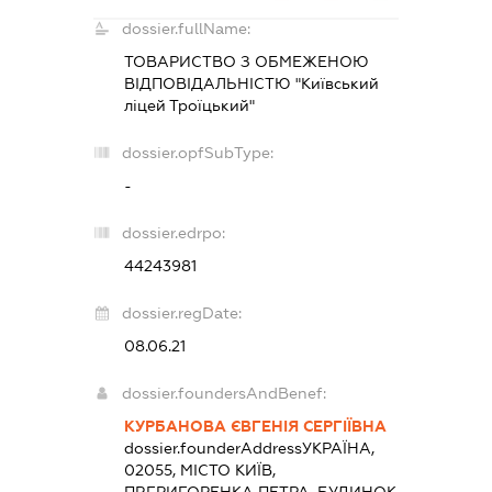
dossier.fullName:
ТОВАРИСТВО З ОБМЕЖЕНОЮ
ВІДПОВІДАЛЬНІСТЮ "Київський
ліцей Троїцький"
dossier.opfSubType:
-
dossier.edrpo:
44243981
dossier.regDate:
08.06.21
dossier.foundersAndBenef:
КУРБАНОВА ЄВГЕНІЯ СЕРГІЇВНА
dossier.founderAddress
УКРАЇНА,
02055, МІСТО КИЇВ,