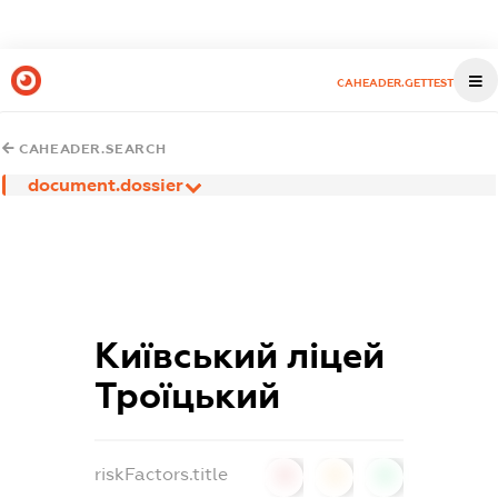
CAHEADER.GETTEST
CAHEADER.SEARCH
document.dossier
Київський ліцей
Троїцький
riskFactors.title
0
0
0