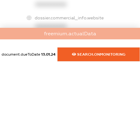
XXXXXXXXXX
dossier.commercial_info.website
XXXXXXXXXX
freemium.actualData
dossier.commercial_info.activity
XXXXXXXXXX
document.dueToDate
13.01.24
SEARCH.ONMONITORING
freemium.exampleText_1
freemium.exampleText_2
freemium.anonymousPerSearch2
FREEMIUM.DETAILS
FREEMIUM.REGISTER