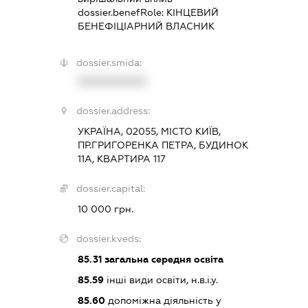
dossier.benefRole:
КІНЦЕВИЙ
БЕНЕФІЦІАРНИЙ ВЛАСНИК
dossier.smida:
XXXXXXXXXX
dossier.address:
УКРАЇНА, 02055, МІСТО КИЇВ,
ПР.ГРИГОРЕНКА ПЕТРА, БУДИНОК
11А, КВАРТИРА 117
dossier.capital:
10 000 грн.
dossier.kveds:
85.31
загальна середня освіта
85.59
інші види освіти, н.в.і.у.
85.60
допоміжна діяльність у