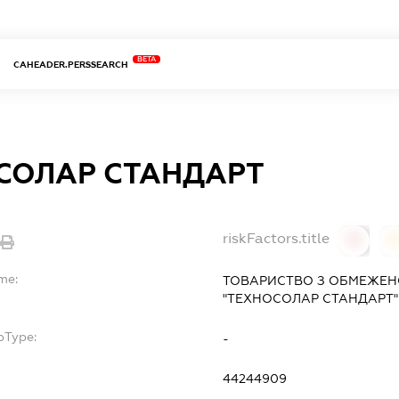
BETA
CAHEADER.PERSSEARCH
СОЛАР СТАНДАРТ
riskFactors.title
0
0
me:
ТОВАРИСТВО З ОБМЕЖЕН
"ТЕХНОСОЛАР СТАНДАРТ"
bType:
-
44244909