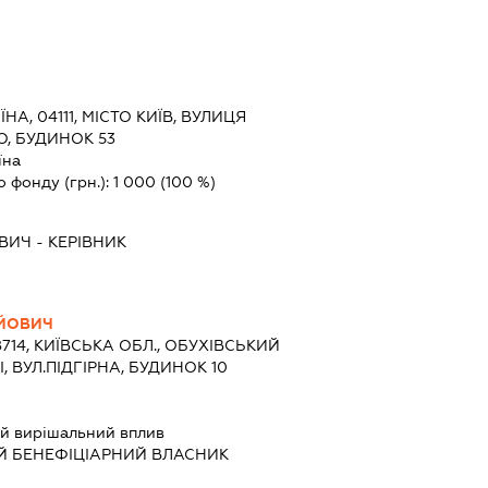
ЇНА, 04111, МІСТО КИЇВ, ВУЛИЦЯ
, БУДИНОК 53
їна
о фонду (грн.):
1 000
(100 %)
ВИЧ
-
КЕРІВНИК
ІЙОВИЧ
8714, КИЇВСЬКА ОБЛ., ОБУХІВСЬКИЙ
, ВУЛ.ПІДГІРНА, БУДИНОК 10
й вирішальний вплив
Й БЕНЕФІЦІАРНИЙ ВЛАСНИК