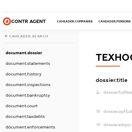
CONTR AGENT
CAHEADER.COMPANIES
CAHEADER.PERSONS
CAHEADER.SEARCH
document.dossier
ТЕХНО
document.statements
document.history
dossier.title
document.inspections
dossier.fullNa
document.bankruptcy
document.court
dossier.opfSu
document.taxdebts
dossier.edrpo:
document.enforcements