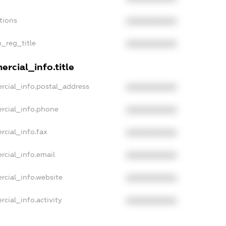
tions
XXXXXXXXXX
n_reg_title
XXXXXXXXXX
rcial_info.title
rcial_info.postal_address
XXXXXXXXXX
rcial_info.phone
XXXXXXXXXX
rcial_info.fax
XXXXXXXXXX
rcial_info.email
XXXXXXXXXX
rcial_info.website
XXXXXXXXXX
cial_info.activity
XXXXXXXXXX