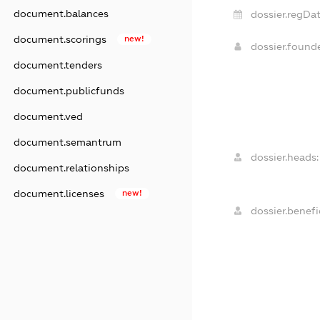
document.balances
dossier.regDat
document.scorings
new!
dossier.found
document.tenders
document.publicfunds
document.ved
document.semantrum
dossier.heads:
document.relationships
document.licenses
new!
dossier.benefic