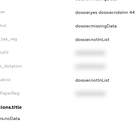
yer
dossier.yes
dossier.ndsInn 
nul
dossier.missingData
e_tax_reg
dossier.notInList
rofit
XXXXXXXXXX
t_dotation
XXXXXXXXXX
akciz
dossier.notInList
xPayerReg
XXXXXXXXXX
ions.title
ons.noData