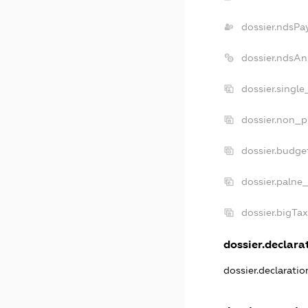
dossier.ndsPa
dossier.ndsAn
dossier.singl
dossier.non_p
dossier.budge
dossier.palne_
dossier.bigTa
dossier.declarat
dossier.declarati