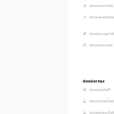
dossier.smida:
dossier.addres
dossier.capital
dossier.kveds:
dossier.tax
dossier.staff
dossier.taxDe
dossier.esvDe