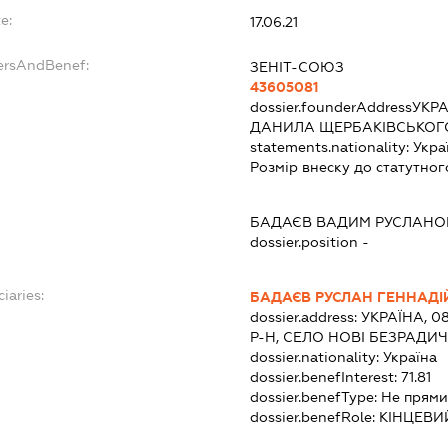
e:
17.06.21
ersAndBenef:
ЗЕНІТ-СОЮЗ
43605081
dossier.founderAddress
УКРА
ДАНИЛА ЩЕРБАКІВСЬКОГО
statements.nationality:
Укра
Розмір внеску до статутног
БАДАЄВ ВАДИМ РУСЛАНО
dossier.position -
iaries:
БАДАЄВ РУСЛАН ГЕННАД
dossier.address:
УКРАЇНА, 0
Р-Н, СЕЛО НОВІ БЕЗРАДИЧІ
dossier.nationality:
Україна
dossier.benefInterest:
71.81
dossier.benefType:
Не прями
dossier.benefRole:
КІНЦЕВИ