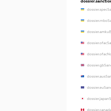
dossier.sanctio
dossier.specS
dossier.rnboS
dossier.amkuB
dossier.ofacS
dossier.ofac
dossier.gbSan
dossier.ausSa
dossier.euSan
dossier.japan
dossier.canad