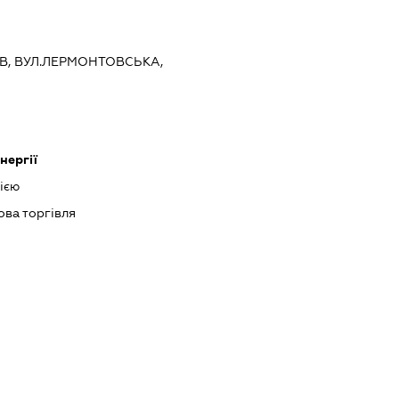
ИЇВ, ВУЛ.ЛЕРМОНТОВСЬКА,
нергії
ією
ова торгівля