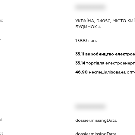
XXXXXXXXXX
s:
УКРАЇНА, 04050, МІСТО К
БУДИНОК 4
:
1 000 грн.
35.11
виробництво електрое
35.14
торгівля електроенерг
46.90
неспеціалізована опт
XXXXXXXXXX
bt
dossier.missingData
bt
dossier.missingData