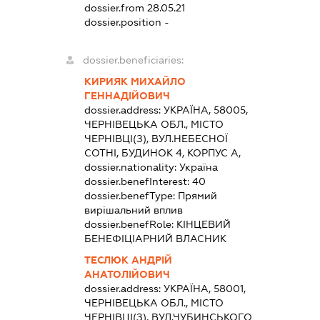
dossier.from 28.05.21
dossier.position -
dossier.beneficiaries:
КИРИЯК МИХАЙЛО
ГЕННАДІЙОВИЧ
dossier.address:
УКРАЇНА, 58005,
ЧЕРНІВЕЦЬКА ОБЛ., МІСТО
ЧЕРНІВЦІ(З), ВУЛ.НЕБЕСНОЇ
СОТНІ, БУДИНОК 4, КОРПУС А,
dossier.nationality:
Україна
dossier.benefInterest:
40
dossier.benefType:
Прямий
вирішальний вплив
dossier.benefRole:
КІНЦЕВИЙ
БЕНЕФІЦІАРНИЙ ВЛАСНИК
ТЕСЛЮК АНДРІЙ
АНАТОЛІЙОВИЧ
dossier.address:
УКРАЇНА, 58001,
ЧЕРНІВЕЦЬКА ОБЛ., МІСТО
ЧЕРНІВЦІ(З), ВУЛ.ЧУБИНСЬКОГО