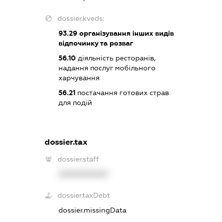
dossier.kveds:
93.29
організування інших видів
відпочинку та розваг
56.10
діяльність ресторанів,
надання послуг мобільного
харчування
56.21
постачання готових страв
для подій
dossier.tax
dossier.staff
XXXXXXXXXX
dossier.taxDebt
dossier.missingData