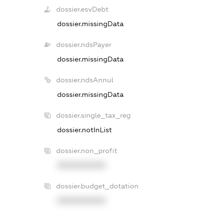
dossier.esvDebt
dossier.missingData
dossier.ndsPayer
dossier.missingData
dossier.ndsAnnul
dossier.missingData
dossier.single_tax_reg
dossier.notInList
dossier.non_profit
XXXXXXXXXX
dossier.budget_dotation
XXXXXXXXXX