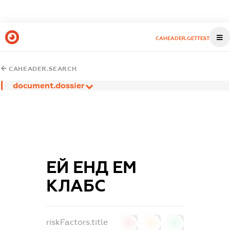
CAHEADER.GETTEST
CAHEADER.SEARCH
document.dossier
ЕЙ ЕНД ЕМ
КЛАБС
riskFactors.title
0
0
0