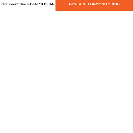
document.dueToDate
18.05.24
SEARCH.ONMONITORING
XXXXXXXXXX
dossier.commercial_info.email
XXXXXXXXXX
dossier.commercial_info.website
XXXXXXXXXX
dossier.commercial_info.activity
XXXXXXXXXX
freemium.exampleText_1
freemium.exampleText_2
freemium.anonymousPerSearch2
FREEMIUM.DETAILS
FREEMIUM.REGISTER