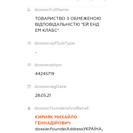
dossier.fullName:
ТОВАРИСТВО З ОБМЕЖЕНОЮ
ВІДПОВІДАЛЬНІСТЮ "ЕЙ ЕНД
ЕМ КЛАБС"
dossier.opfSubType:
-
dossier.edrpo:
44245719
dossier.regDate:
28.05.21
dossier.foundersAndBenef:
КИРИЯК МИХАЙЛО
ГЕННАДІЙОВИЧ
dossier.founderAddress
УКРАЇНА,