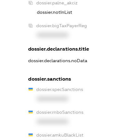
dossier.palne_akciz
dossier.notInList
dossier.bigTaxPayerReg
XXXXXXXXXX
dossier.declarations.title
dossier.declarations.noData
dossier.sanctions
dossier.specSanctions
XXXXXXXXXX
dossier.rnboSanctions
XXXXXXXXXX
dossier.amkuBlackList