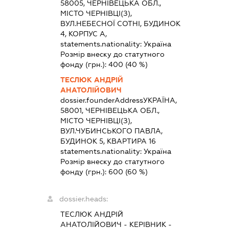
58005, ЧЕРНІВЕЦЬКА ОБЛ.,
МІСТО ЧЕРНІВЦІ(З),
ВУЛ.НЕБЕСНОЇ СОТНІ, БУДИНОК
4, КОРПУС А,
statements.nationality:
Україна
Розмір внеску до статутного
фонду (грн.):
400
(40 %)
ТЕСЛЮК АНДРІЙ
АНАТОЛІЙОВИЧ
dossier.founderAddress
УКРАЇНА,
58001, ЧЕРНІВЕЦЬКА ОБЛ.,
МІСТО ЧЕРНІВЦІ(З),
ВУЛ.ЧУБИНСЬКОГО ПАВЛА,
БУДИНОК 5, КВАРТИРА 16
statements.nationality:
Україна
Розмір внеску до статутного
фонду (грн.):
600
(60 %)
dossier.heads:
ТЕСЛЮК АНДРІЙ
АНАТОЛІЙОВИЧ
-
КЕРІВНИК
-