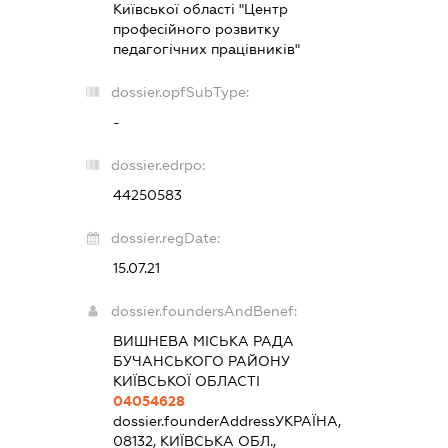
Київської області "Центр
професійного розвитку
педагогічних працівників"
dossier.opfSubType:
-
dossier.edrpo:
44250583
dossier.regDate:
15.07.21
dossier.foundersAndBenef:
ВИШНЕВА МІСЬКА РАДА
БУЧАНСЬКОГО РАЙОНУ
КИЇВСЬКОЇ ОБЛАСТІ
04054628
dossier.founderAddress
УКРАЇНА,
08132, КИЇВСЬКА ОБЛ.,