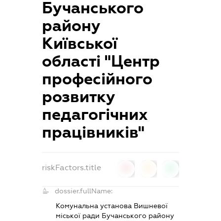
Бучанського
району
Київської
області "Центр
професійного
розвитку
педагогічних
працівників"
riskFactors.title
0
0
0
dossier.fullName:
Комунальна установа Вишневої
міської ради Бучанського району