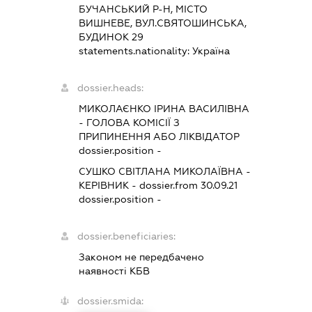
БУЧАНСЬКИЙ Р-Н, МІСТО
ВИШНЕВЕ, ВУЛ.СВЯТОШИНСЬКА,
БУДИНОК 29
statements.nationality:
Україна
dossier.heads:
МИКОЛАЄНКО ІРИНА ВАСИЛІВНА
-
ГОЛОВА КОМІСІЇ З
ПРИПИНЕННЯ АБО ЛІКВІДАТОР
dossier.position -
СУШКО СВІТЛАНА МИКОЛАЇВНА
-
КЕРІВНИК
- dossier.from 30.09.21
dossier.position -
dossier.beneficiaries:
Законом не передбачено
наявності КБВ
dossier.smida: