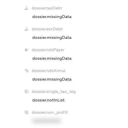
dossier.taxDebt
dossier.missingData
dossier.esvDebt
dossier.missingData
dossier.ndsPayer
dossier.missingData
dossier.ndsAnnul
dossier.missingData
dossier.single_tax_reg
dossier.notInList
dossier.non_profit
XXXXXXXXXX