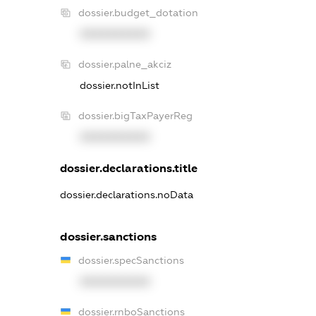
dossier.budget_dotation
XXXXXXXXXX
dossier.palne_akciz
dossier.notInList
dossier.bigTaxPayerReg
XXXXXXXXXX
dossier.declarations.title
dossier.declarations.noData
dossier.sanctions
dossier.specSanctions
XXXXXXXXXX
dossier.rnboSanctions