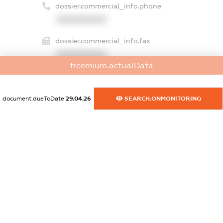
dossier.commercial_info.phone
XXXXXXXXXX
dossier.commercial_info.fax
XXXXXXXXXX
freemium.actualData
dossier.commercial_info.email
XXXXXXXXXX
document.dueToDate
29.04.26
SEARCH.ONMONITORING
dossier.commercial_info.website
XXXXXXXXXX
dossier.commercial_info.activity
XXXXXXXXXX
freemium.exampleText_1
freemium.exampleText_2
freemium.anonymousPerSearch2