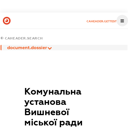
CAHEADER.GETTEST
CAHEADER.SEARCH
document.dossier
Комунальна
установа
Вишневої
міської ради