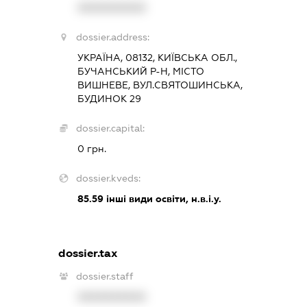
XXXXXXXXXX
dossier.address:
УКРАЇНА, 08132, КИЇВСЬКА ОБЛ.,
БУЧАНСЬКИЙ Р-Н, МІСТО
ВИШНЕВЕ, ВУЛ.СВЯТОШИНСЬКА,
БУДИНОК 29
dossier.capital:
0 грн.
dossier.kveds:
85.59
інші види освіти, н.в.і.у.
dossier.tax
dossier.staff
XXXXXXXXXX