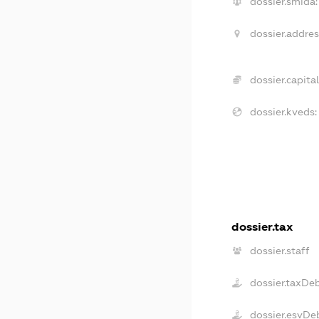
dossier.smida:
dossier.addres
dossier.capital
dossier.kveds:
dossier.tax
dossier.staff
dossier.taxDe
dossier.esvDe