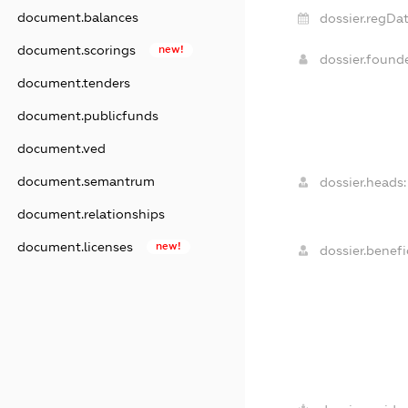
document.balances
dossier.regDat
document.scorings
new!
dossier.found
document.tenders
document.publicfunds
document.ved
document.semantrum
dossier.heads:
document.relationships
document.licenses
new!
dossier.benefic