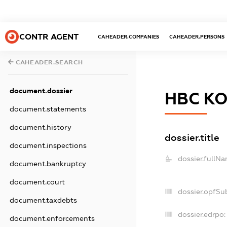
CONTR AGENT
CAHEADER.COMPANIES
CAHEADER.PERSONS
CAHEADER.SEARCH
document.dossier
НВС К
document.statements
document.history
dossier.title
document.inspections
dossier.fullNa
document.bankruptcy
document.court
dossier.opfSu
document.taxdebts
dossier.edrpo:
document.enforcements