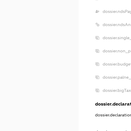
dossier.ndsPa
dossier.ndsAn
dossier.singl
dossier.non_p
dossier.budge
dossier.palne_
dossier.bigTa
dossier.declarat
dossier.declarati