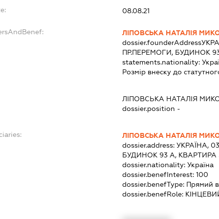
e:
08.08.21
ersAndBenef:
ЛІПОВСЬКА НАТАЛІЯ МИК
dossier.founderAddress
УКРА
ПР.ПЕРЕМОГИ, БУДИНОК 93
statements.nationality:
Укра
Розмір внеску до статутног
ЛІПОВСЬКА НАТАЛІЯ МИК
dossier.position -
iaries:
ЛІПОВСЬКА НАТАЛІЯ МИК
dossier.address:
УКРАЇНА, 03
БУДИНОК 93 А, КВАРТИРА 
dossier.nationality:
Україна
dossier.benefInterest:
100
dossier.benefType:
Прямий в
dossier.benefRole:
КІНЦЕВИ