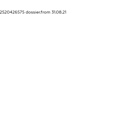
442520426575
dossier.from 31.08.21