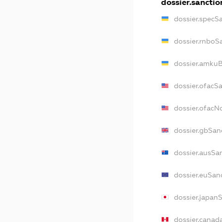
dossier.sanctio
dossier.specS
dossier.rnboS
dossier.amkuB
dossier.ofacS
dossier.ofac
dossier.gbSan
dossier.ausSa
dossier.euSan
dossier.japan
dossier.canad