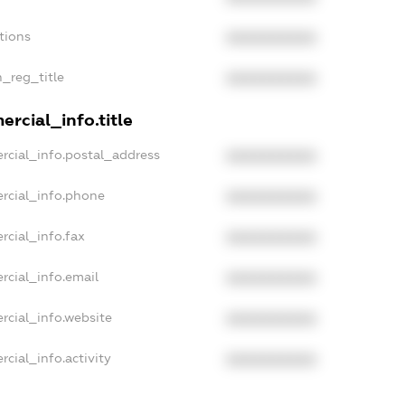
tions
XXXXXXXXXX
n_reg_title
XXXXXXXXXX
rcial_info.title
rcial_info.postal_address
XXXXXXXXXX
rcial_info.phone
XXXXXXXXXX
rcial_info.fax
XXXXXXXXXX
rcial_info.email
XXXXXXXXXX
rcial_info.website
XXXXXXXXXX
cial_info.activity
XXXXXXXXXX