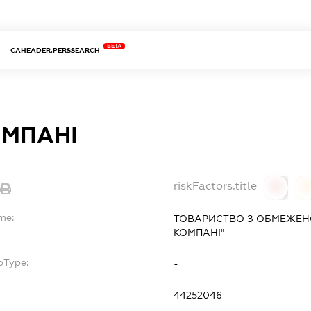
BETA
CAHEADER.PERSSEARCH
ОМПАНІ
riskFactors.title
0
0
me:
ТОВАРИСТВО З ОБМЕЖЕН
КОМПАНІ"
bType:
-
44252046