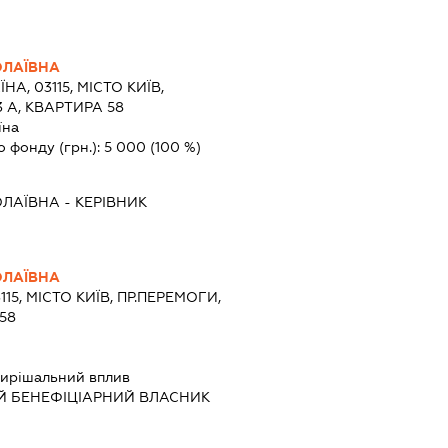
ОЛАЇВНА
ЇНА, 03115, МІСТО КИЇВ,
 А, КВАРТИРА 58
їна
о фонду (грн.):
5 000
(100 %)
ОЛАЇВНА
-
КЕРІВНИК
ОЛАЇВНА
115, МІСТО КИЇВ, ПР.ПЕРЕМОГИ,
58
ирішальний вплив
Й БЕНЕФІЦІАРНИЙ ВЛАСНИК