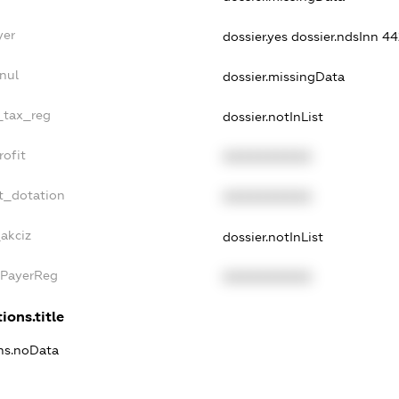
yer
dossier.yes
dossier.ndsInn 
nul
dossier.missingData
e_tax_reg
dossier.notInList
rofit
XXXXXXXXXX
t_dotation
XXXXXXXXXX
akciz
dossier.notInList
xPayerReg
XXXXXXXXXX
ions.title
ons.noData