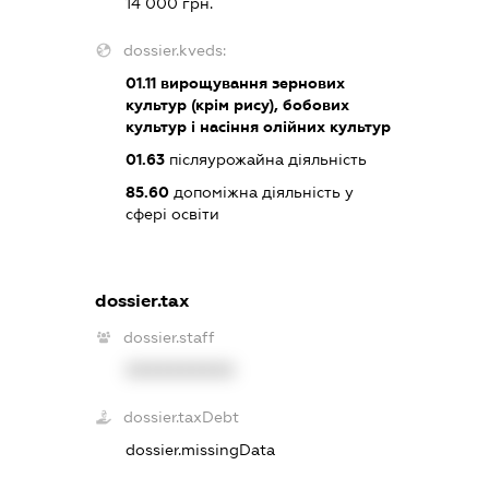
14 000 грн.
dossier.kveds:
01.11
вирощування зернових
культур (крім рису), бобових
культур і насіння олійних культур
01.63
післяурожайна діяльність
85.60
допоміжна діяльність у
сфері освіти
dossier.tax
dossier.staff
XXXXXXXXXX
dossier.taxDebt
dossier.missingData