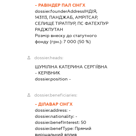
- РАВІНДЕР ПАЛ СІНГХ
dossier.founderAddress
ІНДІЯ,
143113, ПАНДЖАБ, АМРІТСАР,
СЕЛИЩЕ ТІРАТПУР, ПС ФАТЕХПУР
РАДЖПУТАН
Розмір внеску до статутного
фонду (грн.):
7 000
(50 %)
dossier.heads:
ШУМІЛІНА КАТЕРИНА СЕРГІЇВНА
-
КЕРІВНИК
dossier.position -
dossier.beneficiaries:
- ДІЛАВАР СІНГХ
dossier.address:
-
dossier.nationality:
-
dossier.benefInterest:
50
dossier.benefType:
Прямий
вирішальний вплив