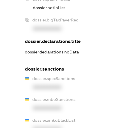
dossier.notInList
dossier.bigTaxPayerReg
XXXXXXXXXX
dossier.declarations.title
dossier.declarations.noData
dossier.sanctions
dossier.specSanctions
XXXXXXXXXX
dossier.rnboSanctions
XXXXXXXXXX
dossier.amkuBlackList