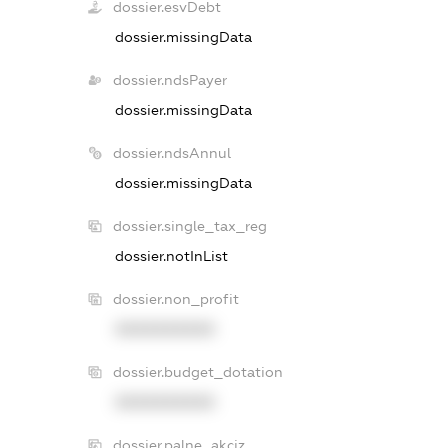
dossier.esvDebt
dossier.missingData
dossier.ndsPayer
dossier.missingData
dossier.ndsAnnul
dossier.missingData
dossier.single_tax_reg
dossier.notInList
dossier.non_profit
XXXXXXXXXX
dossier.budget_dotation
XXXXXXXXXX
dossier.palne_akciz