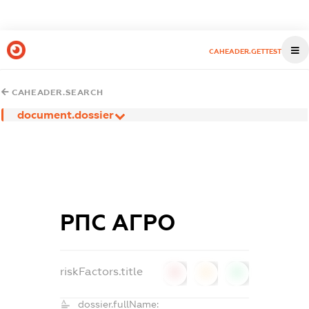
CAHEADER.GETTEST
CAHEADER.SEARCH
document.dossier
РПС АГРО
riskFactors.title
0
0
0
dossier.fullName: