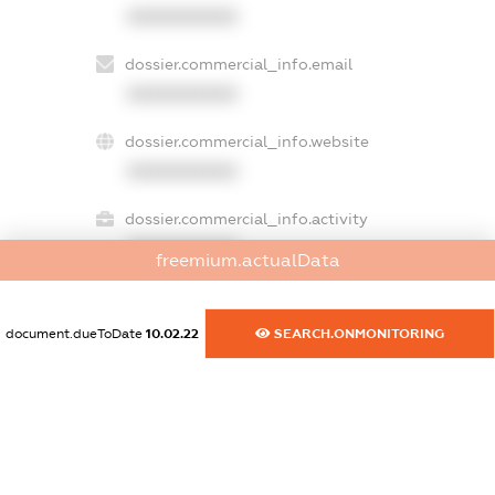
XXXXXXXXXX
dossier.commercial_info.email
XXXXXXXXXX
dossier.commercial_info.website
XXXXXXXXXX
dossier.commercial_info.activity
XXXXXXXXXX
freemium.actualData
document.dueToDate
10.02.22
SEARCH.ONMONITORING
freemium.exampleText_1
freemium.exampleText_2
freemium.anonymousPerSearch2
FREEMIUM.DETAILS
FREEMIUM.REGISTER