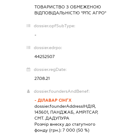
ТОВАРИСТВО З ОБМЕЖЕНОЮ
ВІДПОВІДАЛЬНІСТЮ "РПС АГРО"
dossier.opfSubType:
-
dossier.edrpo:
44252507
dossier.regDate:
27.08.21
dossier.foundersAndBenef:
- ДІЛАВАР СІНГХ
dossier.founderAddress
ІНДІЯ,
143601, ПАНДЖАБ, АМРІТСАР,
СМТ. ДАДУПУРА
Розмір внеску до статутного
фонду (грн.):
7 000
(50 %)