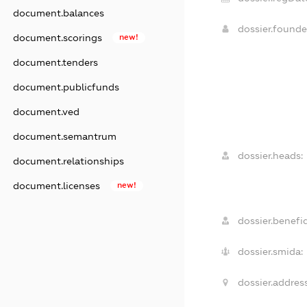
document.balances
dossier.found
document.scorings
new!
document.tenders
document.publicfunds
document.ved
document.semantrum
dossier.heads:
document.relationships
document.licenses
new!
dossier.benefic
dossier.smida:
dossier.address