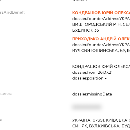
ersAndBenef:
КОНДРАШОВ ЮРІЙ ОЛЕК
dossier.founderAddress
УКРА
ВИШГОРОДСЬКИЙ Р-Н, СЕЛ
БУДИНОК 35
ПРИХОДЬКО АНДРІЙ ОЛЕ
dossier.founderAddress
УКРА
ВУЛ.СВЯТОШИНСЬКА, БУДИ
КОНДРАШОВ ЮРІЙ ОЛЕК
dossier.from 26.07.21
dossier.position -
iaries:
dossier.missingData
XXXXXXXXXX
:
УКРАЇНА, 07351, КИЇВСЬК
СИНЯК, ВУЛ.КИЇВСЬКА, БУ