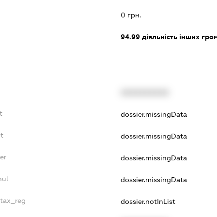
0 грн.
94.99
діяльність інших грома
XXXXXXXXXX
t
dossier.missingData
bt
dossier.missingData
er
dossier.missingData
nul
dossier.missingData
_tax_reg
dossier.notInList