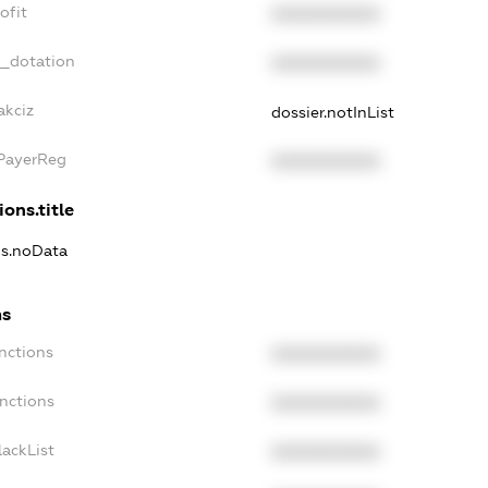
ofit
XXXXXXXXXX
t_dotation
XXXXXXXXXX
akciz
dossier.notInList
xPayerReg
XXXXXXXXXX
ions.title
ns.noData
ns
nctions
XXXXXXXXXX
anctions
XXXXXXXXXX
lackList
XXXXXXXXXX