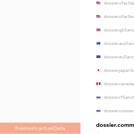
dossier.ofacSa
dossier.ofacN
dossier.gbSan
dossier.ausSan
dossier.euSanc
dossier.japanS
dossier.canad
dossier.rfSanc
dossier.russia
dossier.comme
freemium.actualData