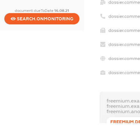
dossier.comme
document.dueToDate
16.08.21
dossier.comme
SEARCH.ONMONITORING
dossier.commer
dossier.commer
dossier.commer
dossier.commer
freemium.exa
freemium.ex
freemium.an
FREEMIUM.D