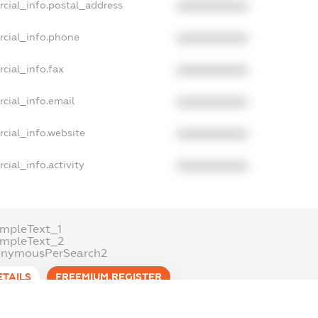
rcial_info.postal_address
XXXXXXXXXX
rcial_info.phone
XXXXXXXXXX
cial_info.fax
XXXXXXXXXX
cial_info.email
XXXXXXXXXX
cial_info.website
XXXXXXXXXX
cial_info.activity
XXXXXXXXXX
mpleText_1
ampleText_2
onymousPerSearch2
ETAILS
FREEMIUM.REGISTER