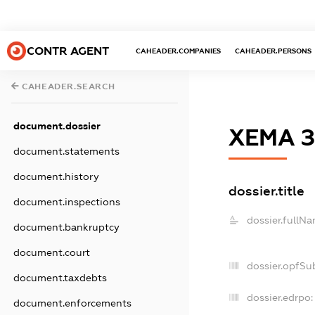
CONTR AGENT
CAHEADER.COMPANIES
CAHEADER.PERSONS
CAHEADER.SEARCH
document.dossier
ХЕМА 
document.statements
document.history
dossier.title
document.inspections
dossier.fullNa
document.bankruptcy
document.court
dossier.opfSu
document.taxdebts
dossier.edrpo:
document.enforcements