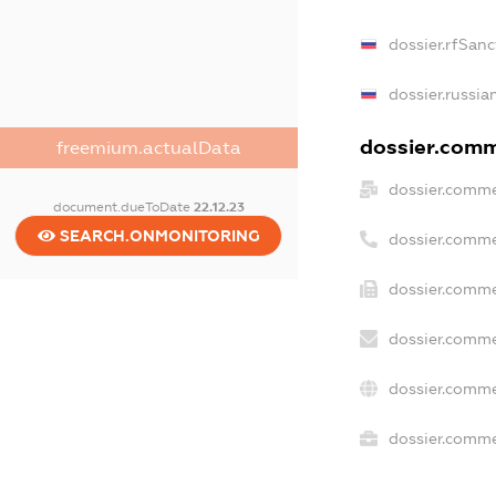
dossier.rfSanc
dossier.russia
dossier.comme
freemium.actualData
dossier.comme
document.dueToDate
22.12.23
SEARCH.ONMONITORING
dossier.comme
dossier.comme
dossier.comme
dossier.comme
dossier.commer