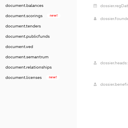
document.balances
dossier.regDat
document.scorings
new!
dossier.found
document.tenders
document.publicfunds
document.ved
document.semantrum
dossier.heads:
document.relationships
document.licenses
new!
dossier.benefic