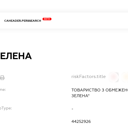
BETA
CAHEADER.PERSSEARCH
ЗЕЛЕНА
riskFactors.title
0
me:
ТОВАРИСТВО З ОБМЕЖЕН
ЗЕЛЕНА"
bType:
-
44252926