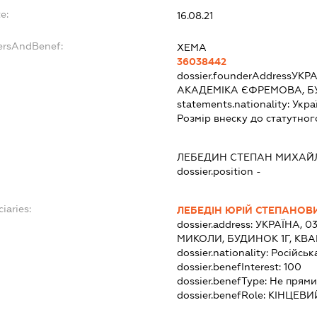
e:
16.08.21
ersAndBenef:
ХЕМА
36038442
dossier.founderAddress
УКРА
АКАДЕМІКА ЄФРЕМОВА, Б
statements.nationality:
Укра
Розмір внеску до статутног
ЛЕБЕДИН СТЕПАН МИХАЙ
dossier.position -
iaries:
ЛЕБЕДІН ЮРІЙ СТЕПАНОВ
dossier.address:
УКРАЇНА, 0
МИКОЛИ, БУДИНОК 1Г, КВА
dossier.nationality:
Російськ
dossier.benefInterest:
100
dossier.benefType:
Не прями
dossier.benefRole:
КІНЦЕВИ