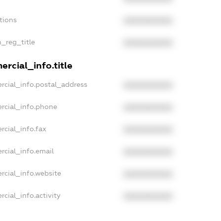
tions
XXXXXXXXXX
n_reg_title
XXXXXXXXXX
rcial_info.title
rcial_info.postal_address
XXXXXXXXXX
rcial_info.phone
XXXXXXXXXX
rcial_info.fax
XXXXXXXXXX
rcial_info.email
XXXXXXXXXX
rcial_info.website
XXXXXXXXXX
cial_info.activity
XXXXXXXXXX