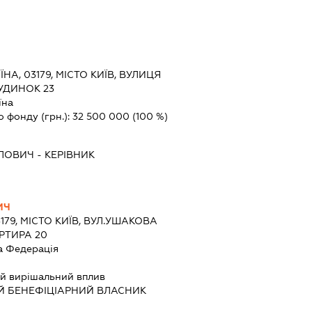
ЇНА, 03179, МІСТО КИЇВ, ВУЛИЦЯ
УДИНОК 23
їна
о фонду (грн.):
32 500 000
(100 %)
ЛОВИЧ
-
КЕРІВНИК
ИЧ
3179, МІСТО КИЇВ, ВУЛ.УШАКОВА
РТИРА 20
а Федерація
й вирішальний вплив
Й БЕНЕФІЦІАРНИЙ ВЛАСНИК