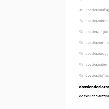
dossier.ndsPa
dossier.ndsAn
dossier.singl
dossier.non_p
dossier.budge
dossier.palne
dossier.bigTa
dossier.declarat
dossier.declarati