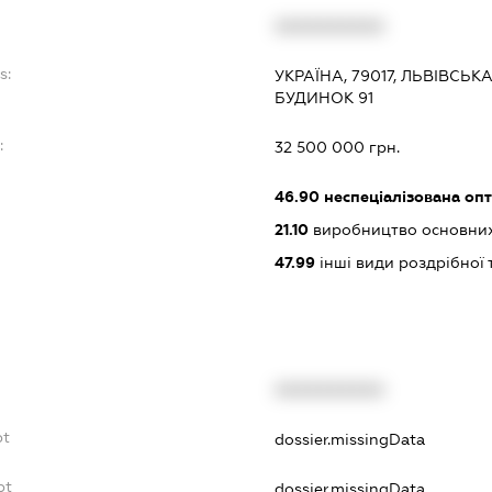
XXXXXXXXXX
s:
УКРАЇНА, 79017, ЛЬВІВСЬКА
БУДИНОК 91
:
32 500 000 грн.
46.90
неспеціалізована опт
21.10
виробництво основних
47.99
інші види роздрібної 
XXXXXXXXXX
bt
dossier.missingData
bt
dossier.missingData