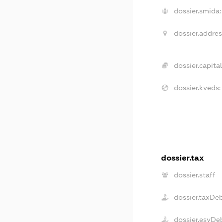
dossier.smida:
dossier.addres
dossier.capital
dossier.kveds:
dossier.tax
dossier.staff
dossier.taxDe
dossier.esvDe