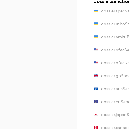
dossier.sanctio
dossier.specS
dossier.rnboS
dossier.amkuB
dossier.ofacS
dossier.ofac
dossier.gbSan
dossier.ausSa
dossier.euSan
dossier.japan
dossier.canad