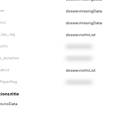
yer
dossier.missingData
nul
dossier.missingData
e_tax_reg
dossier.notInList
rofit
XXXXXXXXXX
t_dotation
XXXXXXXXXX
_akciz
dossier.notInList
xPayerReg
XXXXXXXXXX
ions.title
ons.noData