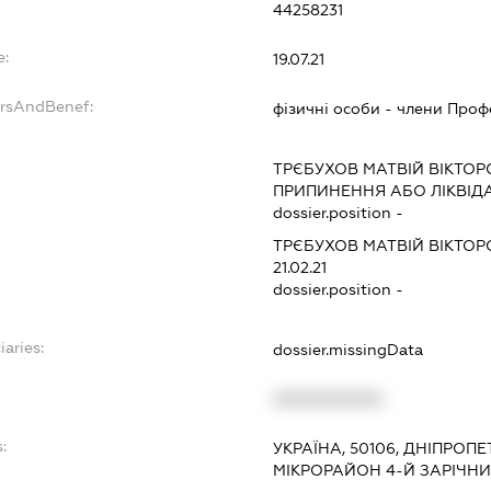
44258231
e:
19.07.21
ersAndBenef:
фізичні особи - члени Проф
ТРЄБУХОВ МАТВІЙ ВІКТО
ПРИПИНЕННЯ АБО ЛІКВІД
dossier.position -
ТРЄБУХОВ МАТВІЙ ВІКТО
21.02.21
dossier.position -
iaries:
dossier.missingData
XXXXXXXXXX
:
УКРАЇНА, 50106, ДНІПРОПЕ
МІКРОРАЙОН 4-Й ЗАРІЧНИЙ