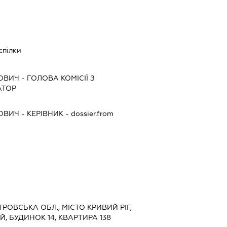
спілки
РОВИЧ
-
ГОЛОВА КОМІСІЇ З
АТОР
РОВИЧ
-
КЕРІВНИК
- dossier.from
ТРОВСЬКА ОБЛ., МІСТО КРИВИЙ РІГ,
, БУДИНОК 14, КВАРТИРА 138