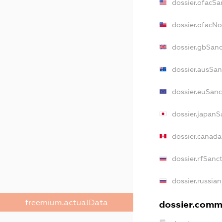
dossier.ofacSa
dossier.ofacN
dossier.gbSanc
dossier.ausSan
dossier.euSanc
dossier.japanS
dossier.canad
dossier.rfSanc
dossier.russian
freemium.actualData
dossier.comme