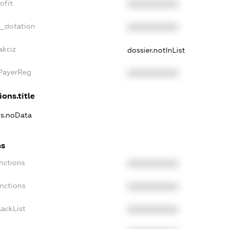
ofit
XXXXXXXXXX
t_dotation
XXXXXXXXXX
akciz
dossier.notInList
xPayerReg
XXXXXXXXXX
ions.title
ns.noData
ns
nctions
XXXXXXXXXX
nctions
XXXXXXXXXX
ackList
XXXXXXXXXX