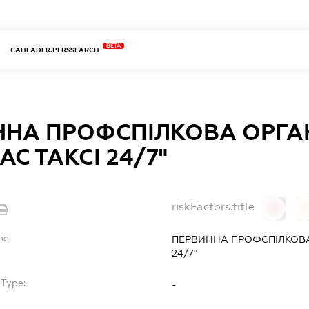
BETA
CAHEADER.PERSSEARCH
ННА ПРОФСПІЛКОВА ОРГА
АС ТАКСІ 24/7"
riskFactors.title
0
0
me:
ПЕРВИННА ПРОФСПІЛКОВА 
24/7"
bType:
-