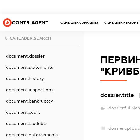
CONTR AGENT
CAHEADER.COMPANIES
CAHEADER.PERSONS
CAHEADER.SEARCH
document.dossier
ПЕРВИ
document.statements
"КРИВБ
document.history
document.inspections
dossier.title
document.bankruptcy
dossier.fullNa
document.court
document.taxdebts
dossier.opfSu
document.enforcements