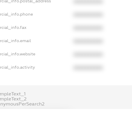
cial_info.postal_address
XXXXXXXXXX
rcial_info.phone
XXXXXXXXXX
cial_info.fax
XXXXXXXXXX
cial_info.email
XXXXXXXXXX
cial_info.website
XXXXXXXXXX
cial_info.activity
XXXXXXXXXX
mpleText_1
ampleText_2
onymousPerSearch2
ETAILS
FREEMIUM.REGISTER