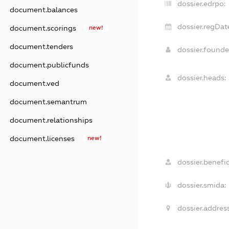
dossier.edrpo:
document.balances
dossier.regDat
document.scorings
new!
document.tenders
dossier.found
document.publicfunds
dossier.heads:
document.ved
document.semantrum
document.relationships
document.licenses
new!
dossier.benefic
dossier.smida:
dossier.address