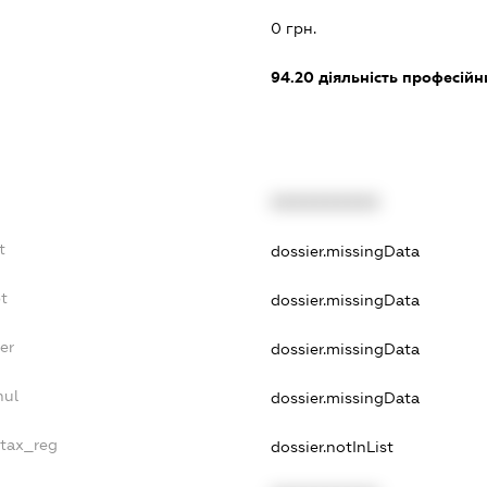
0 грн.
94.20
діяльність професійн
XXXXXXXXXX
t
dossier.missingData
t
dossier.missingData
er
dossier.missingData
nul
dossier.missingData
_tax_reg
dossier.notInList