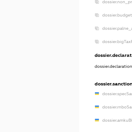
dossier.non_pr
dossier.budge
dossier.palne_
dossier.bigTa
dossier.declarat
dossier.declaratio
dossier.sanctio
dossier.specSa
dossier.rnboSa
dossier.amkuBl