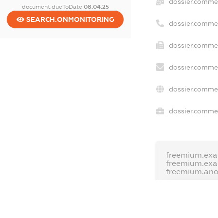
dossier.commer
document.dueToDate
08.04.25
SEARCH.ONMONITORING
dossier.comme
dossier.commer
dossier.commer
dossier.commer
dossier.commer
freemium.exa
freemium.ex
freemium.an
FREEMIUM.D