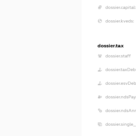
dossier.capital:
dossier.kveds:
dossier.tax
dossier.staff
dossier.taxDeb
dossier.esvDeb
dossier.ndsPay
dossier.ndsAn
dossier.single