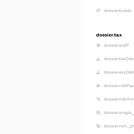
dossier.kveds:
dossier.tax
dossier.staff
dossier.taxDeb
dossier.esvDeb
dossier.ndsPay
dossier.ndsAn
dossier.single
dossier.non_pr