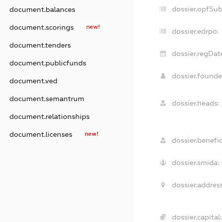
dossier.opfSu
document.balances
document.scorings
new!
dossier.edrpo:
document.tenders
dossier.regDat
document.publicfunds
dossier.found
document.ved
document.semantrum
dossier.heads:
document.relationships
document.licenses
new!
dossier.benefic
dossier.smida:
dossier.address
dossier.capital: