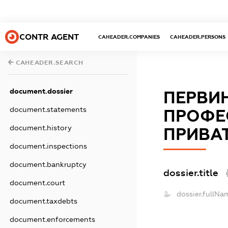
CONTR AGENT
CAHEADER.COMPANIES
CAHEADER.PERSONS
CAHEADER.SEARCH
document.dossier
ПЕРВИН
document.statements
ПРОФЕС
document.history
ПРИВАТ
document.inspections
document.bankruptcy
dossier.title
document.court
dossier.fullNa
document.taxdebts
document.enforcements