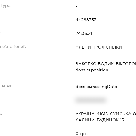
bType:
-
44268737
e:
24.06.21
ersAndBenef:
ЧЛЕНИ ПРОФСПІЛКИ
ЗАКОРКО ВАДИМ ВІКТОР
dossier.position -
iaries:
dossier.missingData
XXXXXXXXXX
:
УКРАЇНА, 41615, СУМСЬКА 
КАЛИНИ, БУДИНОК 15
0 грн.