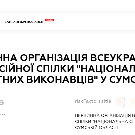
BETA
CAHEADER.PERSSEARCH
НА ОРГАНІЗАЦІЯ ВСЕУКРА
ІЙНОЇ СПІЛКИ "НАЦІОНА
НИХ ВИКОНАВЦІВ" У СУМС
riskFactors.title
0
0
me:
ПЕРВИННА ОРГАНІЗАЦІЯ В
СПІЛКИ "НАЦІОНАЛЬНА СП
СУМСЬКІЙ ОБЛАСТІ