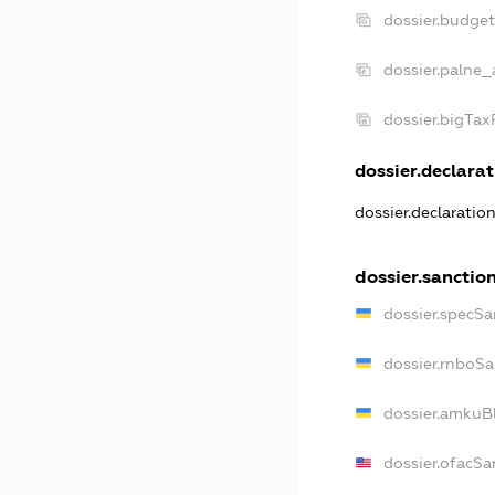
dossier.budge
dossier.palne_
dossier.bigTa
dossier.declarat
dossier.declaratio
dossier.sanctio
dossier.specSa
dossier.rnboSa
dossier.amkuBl
dossier.ofacSa