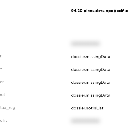
94.20
діяльність професійн
XXXXXXXXXX
t
dossier.missingData
t
dossier.missingData
er
dossier.missingData
nul
dossier.missingData
_tax_reg
dossier.notInList
ofit
XXXXXXXXXX