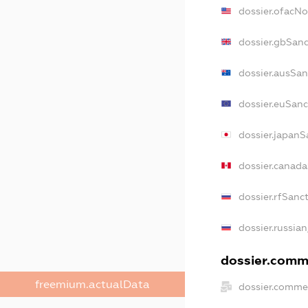
dossier.ofacN
dossier.gbSan
dossier.ausSan
dossier.euSanc
dossier.japanS
dossier.canad
dossier.rfSanc
dossier.russian
dossier.comme
freemium.actualData
dossier.comme