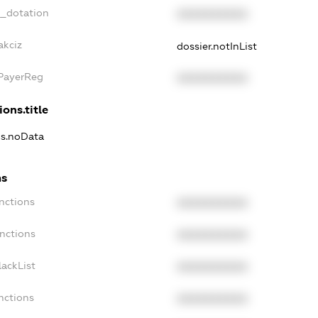
t_dotation
XXXXXXXXXX
akciz
dossier.notInList
xPayerReg
XXXXXXXXXX
ions.title
ns.noData
ns
nctions
XXXXXXXXXX
nctions
XXXXXXXXXX
ackList
XXXXXXXXXX
nctions
XXXXXXXXXX