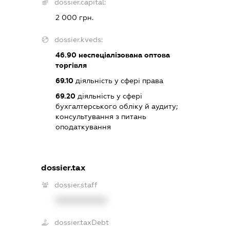
dossier.capital:
2 000 грн.
dossier.kveds:
46.90
неспеціалізована оптова
торгівля
69.10
діяльність у сфері права
69.20
діяльність у сфері
бухгалтерського обліку й аудиту;
консультування з питань
оподаткування
dossier.tax
dossier.staff
XXXXXXXXXX
dossier.taxDebt