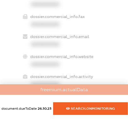
XXXXXXXXXX
dossier.commercial_info.fax
XXXXXXXXXX
dossier.commercial_info.email
XXXXXXXXXX
dossier.commercial_info.website
XXXXXXXXXX
dossier.commercial_info.activity
XXXXXXXXXX
freemium.actualData
document.dueToDate
26.10.23
SEARCH.ONMONITORING
freemium.exampleText_1
freemium.exampleText_2
freemium.anonymousPerSearch2