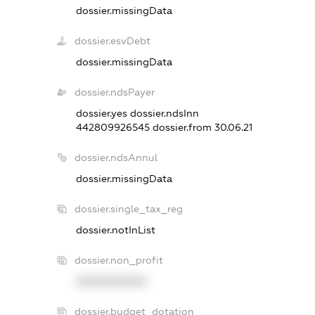
dossier.missingData
dossier.esvDebt
dossier.missingData
dossier.ndsPayer
dossier.yes
dossier.ndsInn
442809926545
dossier.from 30.06.21
dossier.ndsAnnul
dossier.missingData
dossier.single_tax_reg
dossier.notInList
dossier.non_profit
XXXXXXXXXX
dossier.budget_dotation