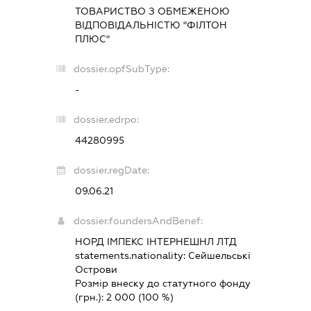
ТОВАРИСТВО З ОБМЕЖЕНОЮ
ВІДПОВІДАЛЬНІСТЮ "ФІЛТОН
ПЛЮС"
dossier.opfSubType:
-
dossier.edrpo:
44280995
dossier.regDate:
09.06.21
dossier.foundersAndBenef:
НОРД ІМПЕКС ІНТЕРНЕШНЛ ЛТД
statements.nationality:
Сейшельські
Острови
Розмір внеску до статутного фонду
(грн.):
2 000
(100 %)