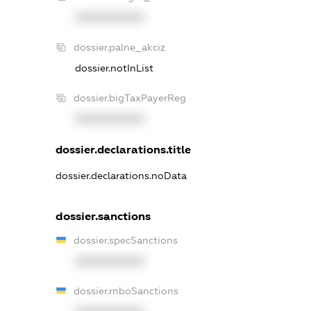
XXXXXXXXXX
dossier.palne_akciz
dossier.notInList
dossier.bigTaxPayerReg
XXXXXXXXXX
dossier.declarations.title
dossier.declarations.noData
dossier.sanctions
dossier.specSanctions
XXXXXXXXXX
dossier.rnboSanctions