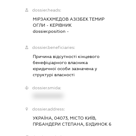
dossier.heads:
МІРЗАКХМЕДОВ АЗІЗБЕК ТЕМИР
ОГЛИ
-
КЕРІВНИК
dossier.position -
dossier.beneficiaries:
Причина відсутності кінцевого
бенефіціарного власника
юридичної особи зазначена у
структурі власності
dossier.smida:
XXXXXXXXXX
dossier.address:
УКРАЇНА, 04073, МІСТО КИЇВ,
ПР.БАНДЕРИ СТЕПАНА, БУДИНОК 6