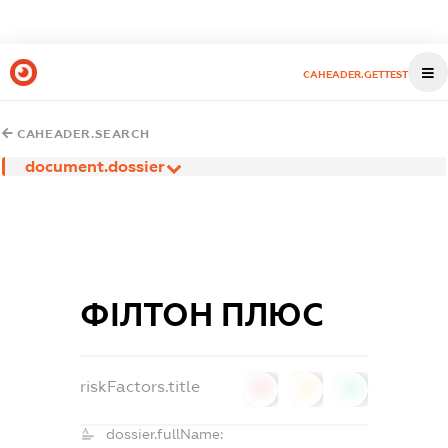
CAHEADER.GETTEST
CAHEADER.SEARCH
document.dossier
ФІЛТОН ПЛЮС
riskFactors.title
0
0
0
dossier.fullName: