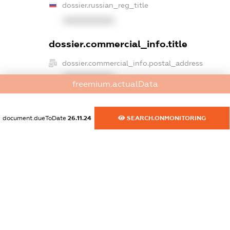
dossier.russian_reg_title
XXXXXXXXXX
dossier.commercial_info.title
dossier.commercial_info.postal_address
XXXXXXXXXX
freemium.actualData
dossier.commercial_info.phone
XXXXXXXXXX
document.dueToDate
26.11.24
SEARCH.ONMONITORING
dossier.commercial_info.fax
XXXXXXXXXX
dossier.commercial_info.email
XXXXXXXXXX
dossier.commercial_info.website
XXXXXXXXXX