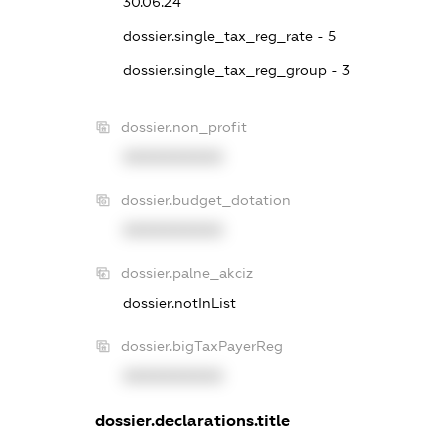
30.06.24
dossier.single_tax_reg_rate - 5
dossier.single_tax_reg_group - 3
dossier.non_profit
XXXXXXXXXX
dossier.budget_dotation
XXXXXXXXXX
dossier.palne_akciz
dossier.notInList
dossier.bigTaxPayerReg
XXXXXXXXXX
dossier.declarations.title