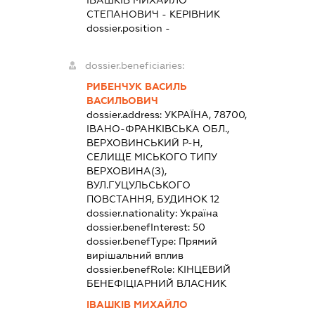
СТЕПАНОВИЧ
-
КЕРІВНИК
dossier.position -
dossier.beneficiaries:
РИБЕНЧУК ВАСИЛЬ
ВАСИЛЬОВИЧ
dossier.address:
УКРАЇНА, 78700,
ІВАНО-ФРАНКІВСЬКА ОБЛ.,
ВЕРХОВИНСЬКИЙ Р-Н,
СЕЛИЩЕ МІСЬКОГО ТИПУ
ВЕРХОВИНА(З),
ВУЛ.ГУЦУЛЬСЬКОГО
ПОВСТАННЯ, БУДИНОК 12
dossier.nationality:
Україна
dossier.benefInterest:
50
dossier.benefType:
Прямий
вирішальний вплив
dossier.benefRole:
КІНЦЕВИЙ
БЕНЕФІЦІАРНИЙ ВЛАСНИК
ІВАШКІВ МИХАЙЛО