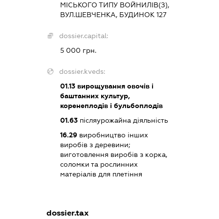
МІСЬКОГО ТИПУ ВОЙНИЛІВ(З),
ВУЛ.ШЕВЧЕНКА, БУДИНОК 127
dossier.capital:
5 000 грн.
dossier.kveds:
01.13
вирощування овочів і
баштанних культур,
коренеплодів і бульбоплодів
01.63
післяурожайна діяльність
16.29
виробництво інших
виробів з деревини;
виготовлення виробів з корка,
соломки та рослинних
матеріалів для плетіння
dossier.tax