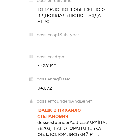
dossier.fullName:
ТОВАРИСТВО З ОБМЕЖЕНОЮ
ВІДПОВІДАЛЬНІСТЮ "ГАЗДА
АГРО"
dossier.opfSubType:
-
dossier.edrpo:
44281150
dossier.regDate:
04.07.21
dossier.foundersAndBenef:
ІВАШКІВ МИХАЙЛО
СТЕПАНОВИЧ
dossier.founderAddress
УКРАЇНА,
78203, ІВАНО-ФРАНКІВСЬКА
ОБЛ., КОЛОМИЙСЬКИЙ Р-Н,