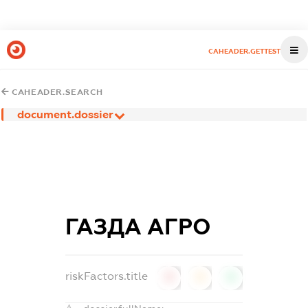
CAHEADER.GETTEST
CAHEADER.SEARCH
document.dossier
ГАЗДА АГРО
riskFactors.title
0
0
0