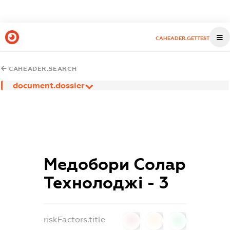
CAHEADER.GETTEST
CAHEADER.SEARCH
document.dossier
Медобори Солар
Технолоджі - 3
riskFactors.title
0
0
0