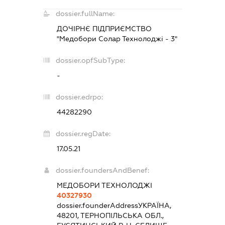
dossier.fullName:
ДОЧІРНЄ ПІДПРИЄМСТВО
"Медобори Солар Технолоджі - 3"
dossier.opfSubType:
-
dossier.edrpo:
44282290
dossier.regDate:
17.05.21
dossier.foundersAndBenef:
МЕДОБОРИ ТЕХНОЛОДЖІ
40327930
dossier.founderAddress
УКРАЇНА,
48201, ТЕРНОПІЛЬСЬКА ОБЛ.,