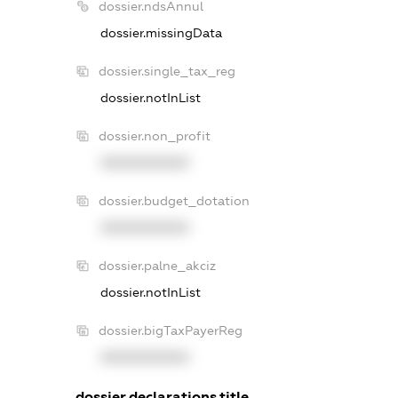
dossier.ndsAnnul
dossier.missingData
dossier.single_tax_reg
dossier.notInList
dossier.non_profit
XXXXXXXXXX
dossier.budget_dotation
XXXXXXXXXX
dossier.palne_akciz
dossier.notInList
dossier.bigTaxPayerReg
XXXXXXXXXX
dossier.declarations.title