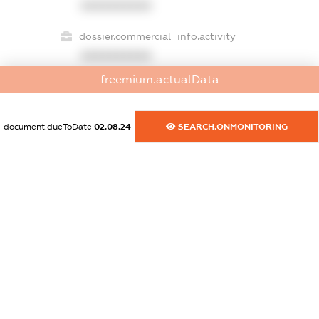
XXXXXXXXXX
dossier.commercial_info.activity
XXXXXXXXXX
freemium.actualData
freemium.exampleText_1
document.dueToDate
02.08.24
SEARCH.ONMONITORING
freemium.exampleText_2
freemium.anonymousPerSearch2
FREEMIUM.DETAILS
FREEMIUM.REGISTER