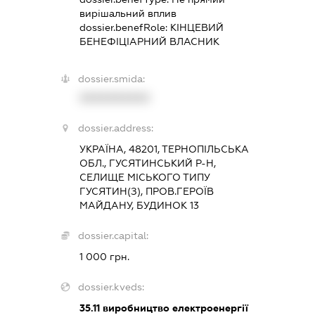
вирішальний вплив
dossier.benefRole:
КІНЦЕВИЙ
БЕНЕФІЦІАРНИЙ ВЛАСНИК
dossier.smida:
XXXXXXXXXX
dossier.address:
УКРАЇНА, 48201, ТЕРНОПІЛЬСЬКА
ОБЛ., ГУСЯТИНСЬКИЙ Р-Н,
СЕЛИЩЕ МІСЬКОГО ТИПУ
ГУСЯТИН(З), ПРОВ.ГЕРОЇВ
МАЙДАНУ, БУДИНОК 13
dossier.capital:
1 000 грн.
dossier.kveds:
35.11
виробництво електроенергії