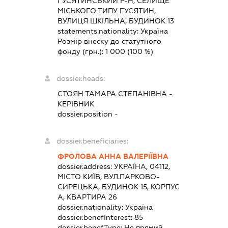
ГУСЯТИНСЬКИЙ Р-Н, СЕЛИЩЕ
МІСЬКОГО ТИПУ ГУСЯТИН,
ВУЛИЦЯ ШКІЛЬНА, БУДИНОК 13
statements.nationality:
Україна
Розмір внеску до статутного
фонду (грн.):
1 000
(100 %)
dossier.heads:
СТОЯН ТАМАРА СТЕПАНІВНА
-
КЕРІВНИК
dossier.position -
dossier.beneficiaries:
ФРОЛОВА АННА ВАЛЕРІЇВНА
dossier.address:
УКРАЇНА, 04112,
МІСТО КИЇВ, ВУЛ.ПАРКОВО-
СИРЕЦЬКА, БУДИНОК 15, КОРПУС
А, КВАРТИРА 26
dossier.nationality:
Україна
dossier.benefInterest:
85
dossier.benefType:
Не прямий