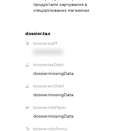
продуктами харчування в
спеціалізованих магазинах
dossier.tax
dossier.staff
XXXXXXXXXX
dossier.taxDebt
dossier.missingData
dossier.esvDebt
dossier.missingData
dossier.ndsPayer
dossier.missingData
dossier.ndsAnnul