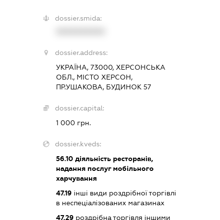
dossier.smida:
XXXXXXXXXX
dossier.address:
УКРАЇНА, 73000, ХЕРСОНСЬКА
ОБЛ., МІСТО ХЕРСОН,
ПР.УШАКОВА, БУДИНОК 57
dossier.capital:
1 000 грн.
dossier.kveds:
56.10
діяльність ресторанів,
надання послуг мобільного
харчування
47.19
інші види роздрібної торгівлі
в неспеціалізованих магазинах
47.29
роздрібна торгівля іншими