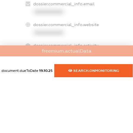
dossier.commercial_info.email
XXXXXXXXXX
dossier.commercial_info.website
XXXXXXXXXX
dossier.commercial_info.activity
freemium.actualData
XXXXXXXXXX
document.dueToDate
19.10.25
SEARCH.ONMONITORING
freemium.exampleText_1
freemium.exampleText_2
freemium.anonymousPerSearch2
FREEMIUM.DETAILS
FREEMIUM.REGISTER