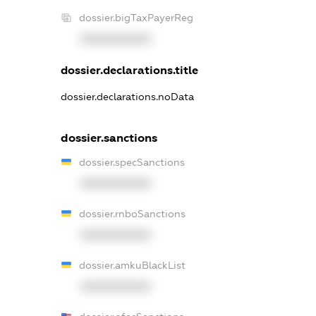
dossier.bigTaxPayerReg
XXXXXXXXXX
dossier.declarations.title
dossier.declarations.noData
dossier.sanctions
dossier.specSanctions
XXXXXXXXXX
dossier.rnboSanctions
XXXXXXXXXX
dossier.amkuBlackList
XXXXXXXXXX