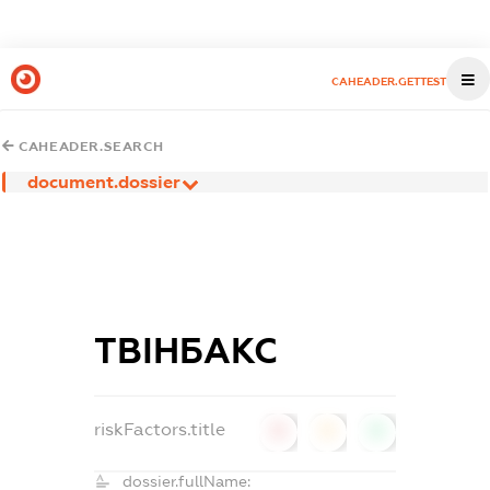
CAHEADER.GETTEST
CAHEADER.SEARCH
document.dossier
ТВІНБАКС
riskFactors.title
0
0
0
dossier.fullName: