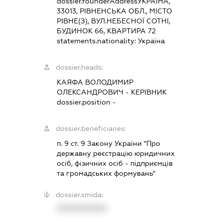
dossier.founderAddress
УКРАЇНА,
33013, РІВНЕНСЬКА ОБЛ., МІСТО
РІВНЕ(З), ВУЛ.НЕБЕСНОЇ СОТНІ,
БУДИНОК 66, КВАРТИРА 72
statements.nationality:
Україна
dossier.heads:
КАЯФА ВОЛОДИМИР
ОЛЕКСАНДРОВИЧ
-
КЕРІВНИК
dossier.position -
dossier.beneficiaries:
п. 9 ст. 9 Закону України "Про
державну реєстрацію юридичних
осіб, фізичних осіб - підприємців
та громадських формувань"
dossier.smida:
XXXXXXXXXX