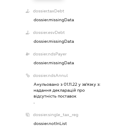
dossier.taxDebt
dossier.missingData
dossier.esvDebt
dossier.missingData
dossier.ndsPayer
dossier.missingData
dossier.ndsAnnul
Анульовано з 01.11.22 у зв'язку з:
надання декларацiй про
вiдсутнiсть поставок
.
dossier.single_tax_reg
dossier.notInList