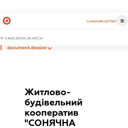
CAHEADER.GETTEST
CAHEADER.SEARCH
document.dossier
Житлово-
будівельний
кооператив
"СОНЯЧНА