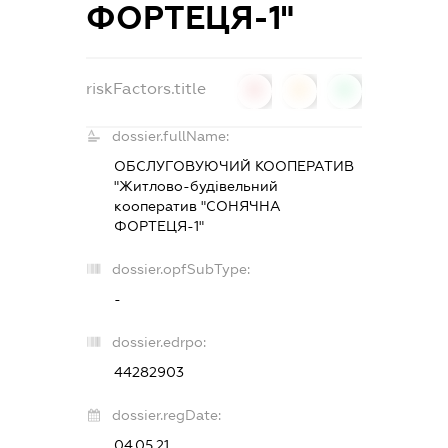
ФОРТЕЦЯ-1"
riskFactors.title
0
0
0
dossier.fullName:
ОБСЛУГОВУЮЧИЙ КООПЕРАТИВ
"Житлово-будівельний
кооператив "СОНЯЧНА
ФОРТЕЦЯ-1"
dossier.opfSubType:
-
dossier.edrpo:
44282903
dossier.regDate:
04.05.21