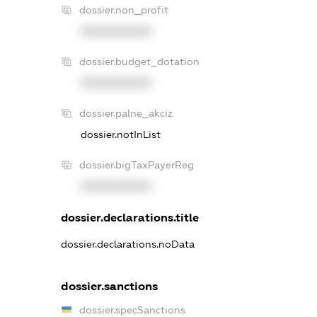
dossier.non_profit
XXXXXXXXXX
dossier.budget_dotation
XXXXXXXXXX
dossier.palne_akciz
dossier.notInList
dossier.bigTaxPayerReg
XXXXXXXXXX
dossier.declarations.title
dossier.declarations.noData
dossier.sanctions
dossier.specSanctions