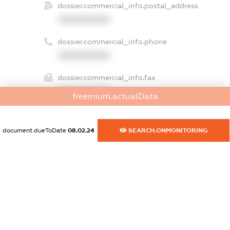
dossier.commercial_info.postal_address
XXXXXXXXXX
dossier.commercial_info.phone
XXXXXXXXXX
dossier.commercial_info.fax
XXXXXXXXXX
freemium.actualData
dossier.commercial_info.email
XXXXXXXXXX
document.dueToDate
08.02.24
SEARCH.ONMONITORING
dossier.commercial_info.website
XXXXXXXXXX
dossier.commercial_info.activity
XXXXXXXXXX