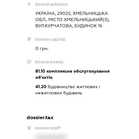
dossier.address:
УКРАЇНА, 29025, ХМЕЛЬНИЦЬКА
ОБЛ., МІСТО ХМЕЛЬНИЦЬКИЙ(З),
ВУЛ.КУРЧАТОВА, БУДИНОК 16
dossier.capital:
0 грн.
dossier.kveds:
81.10
комплексне обслуговування
об'єктів
41.20
будівництво житлових і
нежитлових будівель
dossier.tax
dossier.staff
XXXXXXXXXX