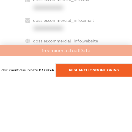
XXXXXXXXXX
dossier.commercial_info.email
XXXXXXXXXX
dossier.commercial_info.website
XXXXXXXXXX
freemium.actualData
dossier.commercial_info.activity
XXXXXXXXXX
document.dueToDate
03.09.24
SEARCH.ONMONITORING
freemium.exampleText_1
freemium.exampleText_2
freemium.anonymousPerSearch2
FREEMIUM.DETAILS
FREEMIUM.REGISTER