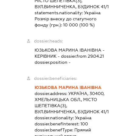
МІСТО ШЕПЕТІВКА(З),
ВУЛ.ВИННИЧЕНКА, БУДИНОК 41/1
statements.nationality:
Україна
Розмір внеску до статутного
фонду (грн.):
10 000
(100 %)
dossier.heads:
ЮЗЬКОВА МАРИНА ІВАНІВНА
-
КЕРІВНИК
- dossier.from 29.04.21
dossier.position -
dossier.beneficiaries:
ЮЗЬКОВА МАРИНА ІВАНІВНА
dossier.address:
УКРАЇНА, 30400,
ХМЕЛЬНИЦЬКА ОБЛ., МІСТО
ШЕПЕТІВКА(З),
ВУЛ.ВИННИЧЕНКА, БУДИНОК 41/1
dossier.nationality:
Україна
dossier.benefInterest:
100
dossier.benefType:
Прямий
вирішальний вплив