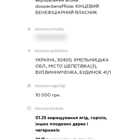
dossier.benefRole:
КІНЦЕВИЙ
БЕНЕФІЦІАРНИЙ ВЛАСНИК
dossier.smida:
XXXXXXXXXX
dossier.address:
УКРАЇНА, 30400, ХМЕЛЬНИЦЬКА
ОБЛ., МІСТО ШЕПЕТІВКА(З),
ВУЛ.ВИННИЧЕНКА, БУДИНОК 41/1
dossier.capital:
10 000 грн.
dossier.kveds:
01.25
вирощування ягід, горіхів,
інших плодових дерев і
чагарників