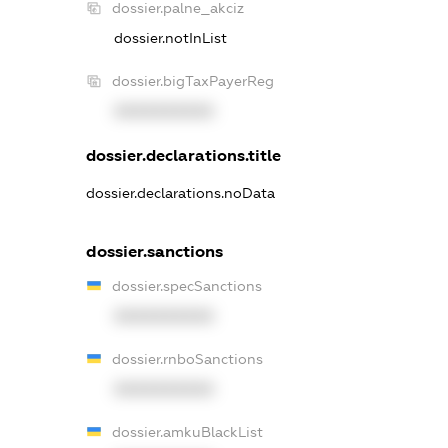
dossier.palne_akciz
dossier.notInList
dossier.bigTaxPayerReg
XXXXXXXXXX
dossier.declarations.title
dossier.declarations.noData
dossier.sanctions
dossier.specSanctions
XXXXXXXXXX
dossier.rnboSanctions
XXXXXXXXXX
dossier.amkuBlackList