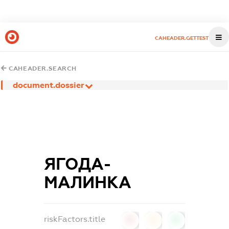
CAHEADER.GETTEST
CAHEADER.SEARCH
document.dossier
ЯГОДА-
МАЛИНКА
riskFactors.title
0
0
0