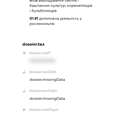
01.13
вирощування овочів і
баштанних культур, коренеплодів
і бульбоплодів
01.61
допоміжна діяльність у
рослинництві
dossier.tax
dossier.staff
XXXXXXXXXX
dossier.taxDebt
dossier.missingData
dossier.esvDebt
dossier.missingData
dossier.ndsPayer