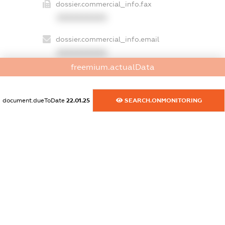
dossier.commercial_info.fax
XXXXXXXXXX
dossier.commercial_info.email
XXXXXXXXXX
freemium.actualData
dossier.commercial_info.website
XXXXXXXXXX
document.dueToDate
22.01.25
SEARCH.ONMONITORING
dossier.commercial_info.activity
XXXXXXXXXX
freemium.exampleText_1
freemium.exampleText_2
freemium.anonymousPerSearch2
FREEMIUM.DETAILS
FREEMIUM.REGISTER