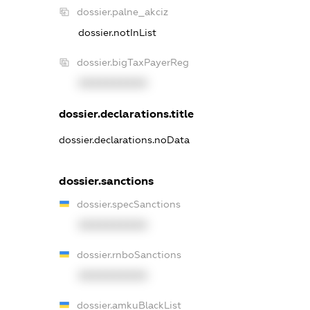
dossier.palne_akciz
dossier.notInList
dossier.bigTaxPayerReg
XXXXXXXXXX
dossier.declarations.title
dossier.declarations.noData
dossier.sanctions
dossier.specSanctions
XXXXXXXXXX
dossier.rnboSanctions
XXXXXXXXXX
dossier.amkuBlackList