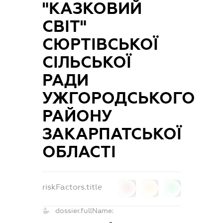
"КАЗКОВИЙ
СВІТ"
СЮРТІВСЬКОЇ
СІЛЬСЬКОЇ
РАДИ
УЖГОРОДСЬКОГО
РАЙОНУ
ЗАКАРПАТСЬКОЇ
ОБЛАСТІ
riskFactors.title
0
0
0
dossier.fullName: