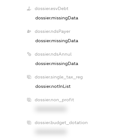
dossier.esvDebt
dossier.missingData
dossier.ndsPayer
dossier.missingData
dossier.ndsAnnul
dossier.missingData
dossier.single_tax_reg
dossier.notInList
dossier.non_profit
XXXXXXXXXX
dossier.budget_dotation
XXXXXXXXXX