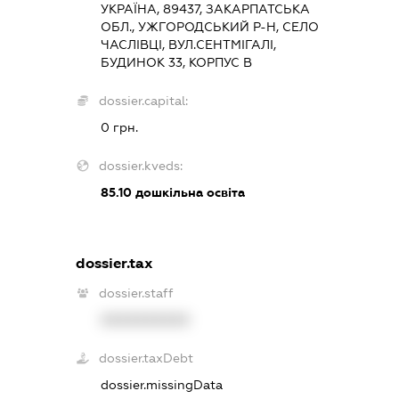
УКРАЇНА, 89437, ЗАКАРПАТСЬКА
ОБЛ., УЖГОРОДСЬКИЙ Р-Н, СЕЛО
ЧАСЛІВЦІ, ВУЛ.СЕНТМІГАЛІ,
БУДИНОК 33, КОРПУС В
dossier.capital:
0 грн.
dossier.kveds:
85.10
дошкільна освіта
dossier.tax
dossier.staff
XXXXXXXXXX
dossier.taxDebt
dossier.missingData